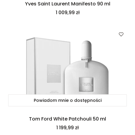
Yves Saint Laurent Manifesto 90 ml
Cena
1 009,99 zł
Powiadom mnie o dostępności
Tom Ford White Patchouli 50 ml
Cena
1 199,99 zł