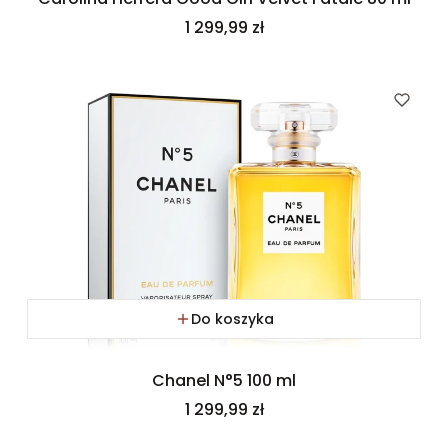
Cena
1 299,99 zł
Do koszyka
Chanel N°5 100 ml
Cena
1 299,99 zł