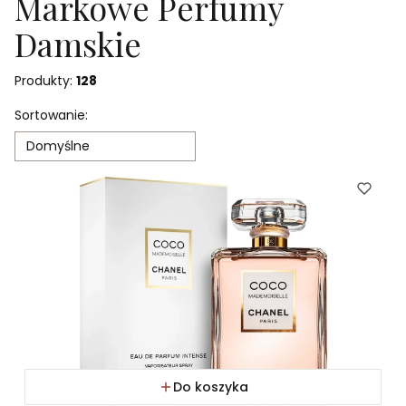
Markowe Perfumy
Damskie
Produkty:
128
Lista produktów
Sortowanie:
Domyślne
Do koszyka