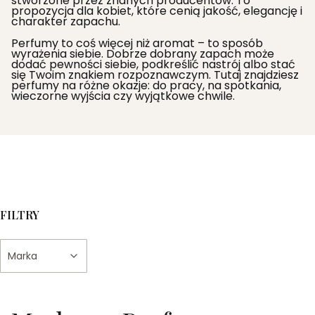
stworzone przez znanych producentów. To
propozycja dla kobiet, które cenią jakość, elegancję i
charakter zapachu.
Perfumy to coś więcej niż aromat – to sposób
wyrażenia siebie. Dobrze dobrany zapach może
dodać pewności siebie, podkreślić nastrój albo stać
się Twoim znakiem rozpoznawczym. Tutaj znajdziesz
perfumy na różne okazje: do pracy, na spotkania,
wieczorne wyjścia czy wyjątkowe chwile.
FILTRY
Marka
Koniec filtrów