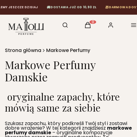
🚚
🎁
E DZISIAJ
DOSTAWA JUŻ OD 10,90 ZŁ
DARMOWA DOSTAWA OD 120
Otwórz wyszukiwarkę
Szukaj
Koszyk
Zaloguj się
M
Produkty w koszyku: 0
Strona główna
Markowe Perfumy
Markowe Perfumy
Damskie
oryginalne zapachy, które
mówią same za siebie
Szukasz zapachu, który podkreśli Twój styl i zostawi
dobre wrażenie? W tej kategorii znajdziesz
markowe
perfumy damskie
– oryginalne kompozycje