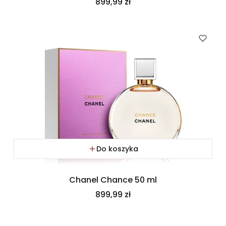
Cena
899,99 zł
Do koszyka
Chanel Chance 50 ml
Cena
899,99 zł