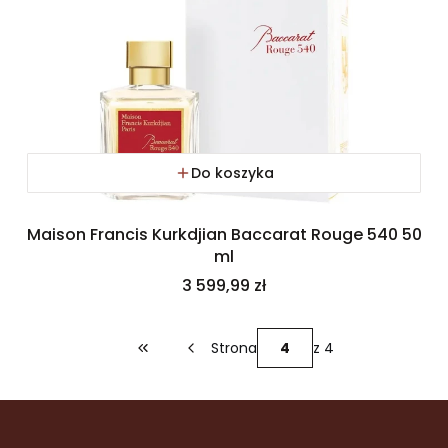
Do koszyka
Maison Francis Kurkdjian Baccarat Rouge 540 50
ml
Cena
3 599,99 zł
Strona
z 4
Wróć do pierwszej strony z produktami