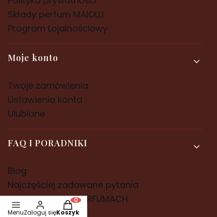
Polityka prywatności
Składy perfum MAIOLLI
Program Lojalnościowy
Moje konto
Twoje zamówienia
Ustawienia konta
Ulubione
FAQ I PORADNIKI
Blog
Najczęściej zadawane pytania
PRZEWODNIK PO PERFUMACH
Produkty w koszyku: 0. Zobacz szczegóły
Menu
Zaloguj się
Koszyk