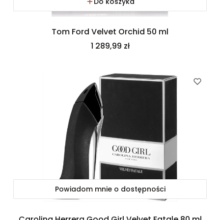
Do koszyka
Tom Ford Velvet Orchid 50 ml
Cena
1 289,99 zł
Powiadom mnie o dostępności
Carolina Herrera Good Girl Velvet Fatale 80 ml