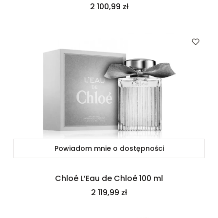
Cena
2 100,99 zł
Powiadom mnie o dostępności
Chloé L’Eau de Chloé 100 ml
Cena
2 119,99 zł