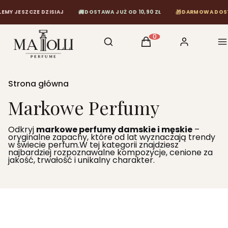
🚚
🎁
 DZISIAJ
DOSTAWA JUŻ OD 10,90 ZŁ
DARMOWA DOSTAWA OD 120 
Otwórz wyszukiwarkę
Szukaj
Koszyk
Zaloguj się
M
Produkty w koszyku: 0
Strona główna
Markowe Perfumy
Odkryj
markowe perfumy damskie i męskie
–
oryginalne zapachy, które od lat wyznaczają trendy
w świecie perfum.W tej kategorii znajdziesz
najbardziej rozpoznawalne kompozycje, cenione za
jakość, trwałość i unikalny charakter.