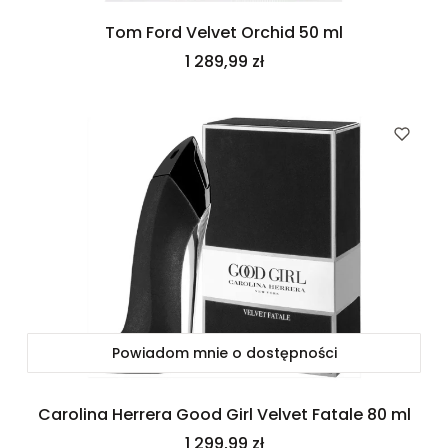
Tom Ford Velvet Orchid 50 ml
Cena
1 289,99 zł
Powiadom mnie o dostępności
Carolina Herrera Good Girl Velvet Fatale 80 ml
Cena
1 299,99 zł