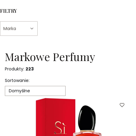
FILTRY
Marka
Koniec filtrów
Markowe Perfumy
Produkty:
223
Lista produktów
Sortowanie:
Domyślne