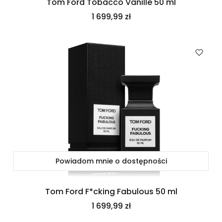
Tom Ford Tobacco Vanille 50 ml
Cena
1 699,99 zł
Powiadom mnie o dostępności
Tom Ford F*cking Fabulous 50 ml
Cena
1 699,99 zł