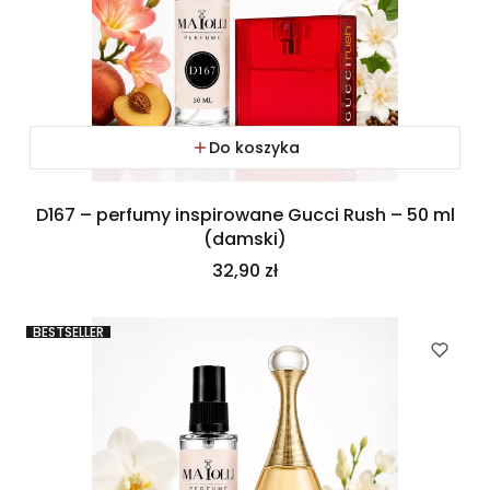
Do koszyka
D167 – perfumy inspirowane Gucci Rush – 50 ml
(damski)
Cena
32,90 zł
BESTSELLER