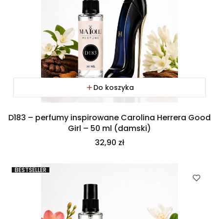
Do koszyka
D183 – perfumy inspirowane Carolina Herrera Good
Girl – 50 ml (damski)
Cena
32,90 zł
BESTSELLER