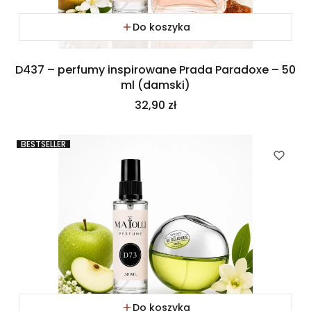
Do koszyka
D437 – perfumy inspirowane Prada Paradoxe – 50
ml (damski)
Cena
32,90 zł
BESTSELLER
Do koszyka