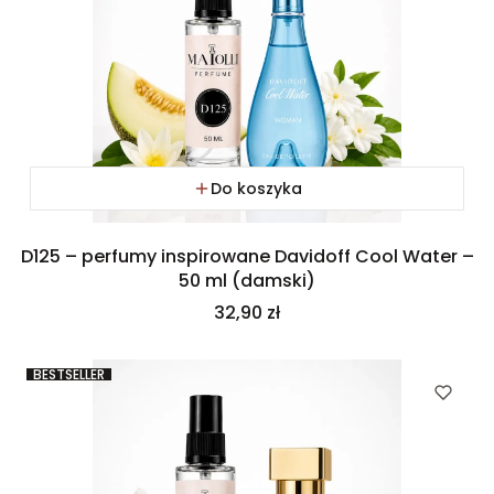
Do koszyka
D125 – perfumy inspirowane Davidoff Cool Water –
50 ml (damski)
Cena
32,90 zł
BESTSELLER