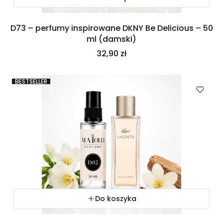
D73 – perfumy inspirowane DKNY Be Delicious – 50
ml (damski)
Cena
32,90 zł
BESTSELLER
Do koszyka