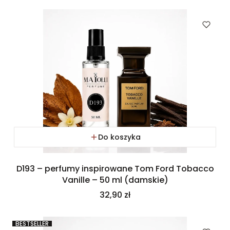
Do koszyka
D193 – perfumy inspirowane Tom Ford Tobacco
Vanille – 50 ml (damskie)
Cena
32,90 zł
BESTSELLER