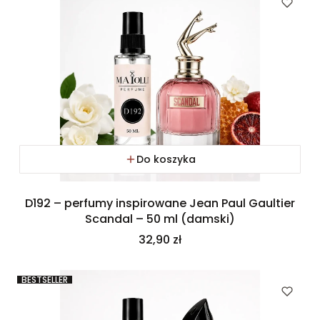
Do koszyka
D192 – perfumy inspirowane Jean Paul Gaultier
Scandal – 50 ml (damski)
Cena
32,90 zł
BESTSELLER