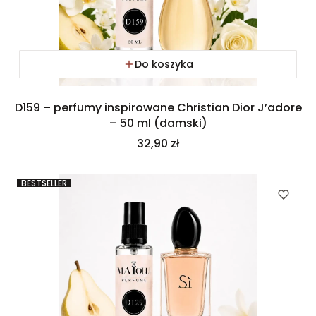
Do koszyka
D159 – perfumy inspirowane Christian Dior J’adore
– 50 ml (damski)
Cena
32,90 zł
BESTSELLER