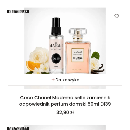
BESTSELLER
Do koszyka
Coco Chanel Mademoiselle zamiennik
odpowiednik perfum damski 50ml D139
Cena
32,90 zł
BESTSELLER