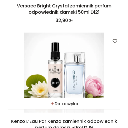
Versace Bright Crystal zamiennik perfum
odpowiednik damski 50ml D121
Cena
32,90 zł
Do koszyka
Kenzo L’Eau Par Kenzo zamiennik odpowiednik
perfum damski 50ml D119