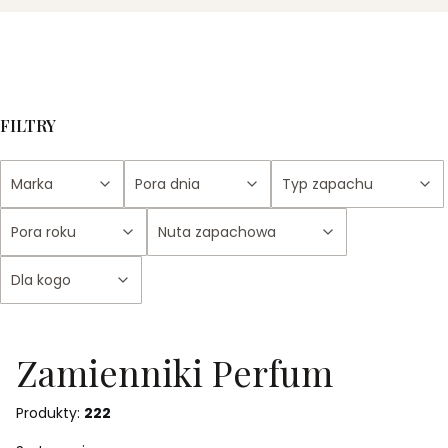
FILTRY
Marka
Pora dnia
Typ zapachu
Pora roku
Nuta zapachowa
Dla kogo
Koniec filtrów
Zamienniki Perfum
Produkty:
222