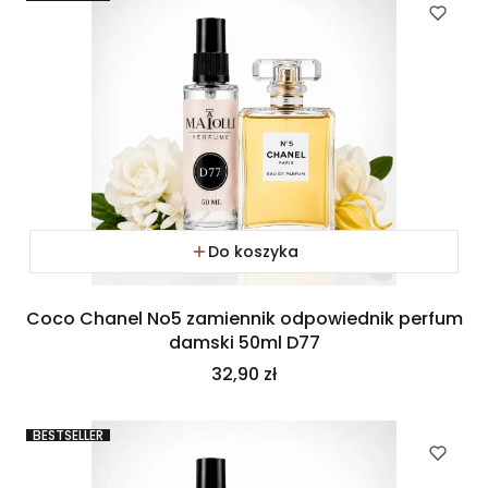
Do koszyka
Coco Chanel No5 zamiennik odpowiednik perfum
damski 50ml D77
Cena
32,90 zł
BESTSELLER