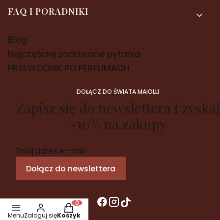
FAQ I PORADNIKI
Blog
Najczęściej zadawane pytania
PRZEWODNIK PO PERFUMACH
DOŁĄCZ DO ŚWIATA MAIOLLI
Zapisz się do newslettera i zyskaj
-10% na zakupy
Twój adres e-mail
Dołącz do newslettera
Produkty w koszyku: 0. Zobacz szczegóły
Menu
Zaloguj się
Koszyk