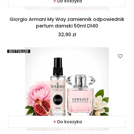
Do koszyka
Giorgio Armani My Way zamiennik odpowiednik
perfum damski 50ml D140
Cena
32,90 zł
BESTSELLER
Do koszyka