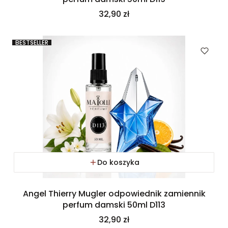
Cena
32,90 zł
BESTSELLER
Do koszyka
Angel Thierry Mugler odpowiednik zamiennik
perfum damski 50ml D113
Cena
32,90 zł