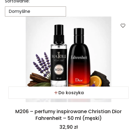
Lista produktów
Sortowanie:
Domyślne
Do koszyka
M206 – perfumy inspirowane Christian Dior
Fahrenheit – 50 ml (męski)
Cena
32,90 zł