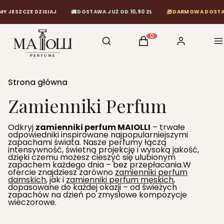
🚚
🎁
ZISIAJ
DOSTAWA JUŻ OD 10,90 ZŁ
DARMOWA DOSTAWA OD 120 ZŁ
Otwórz wyszukiwarkę
Szukaj
Koszyk
Zaloguj się
M
Produkty w koszyku: 0
Strona główna
Zamienniki Perfum
Odkryj
zamienniki perfum MAIOLLI
– trwałe
odpowiedniki inspirowane najpopularniejszymi
zapachami świata. Nasze perfumy łączą
intensywność, świetną projekcję i wysoką jakość,
dzięki czemu możesz cieszyć się ulubionym
zapachem każdego dnia – bez przepłacania.W
ofercie znajdziesz zarówno
zamienniki perfum
damskich
, jak i
zamienniki perfum męskich
,
dopasowane do każdej okazji – od świeżych
zapachów na dzień po zmysłowe kompozycje
wieczorowe.