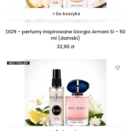
Do koszyka
D129 – perfumy inspirowane Giorgio Armani Si – 50
ml (damski)
Cena
32,90 zł
BESTSELLER