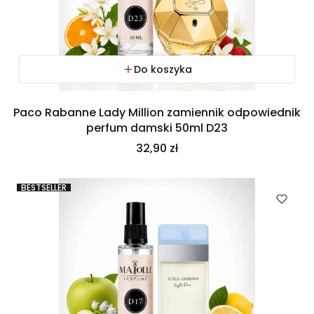
Do koszyka
Paco Rabanne Lady Million zamiennik odpowiednik
perfum damski 50ml D23
Cena
32,90 zł
BESTSELLER