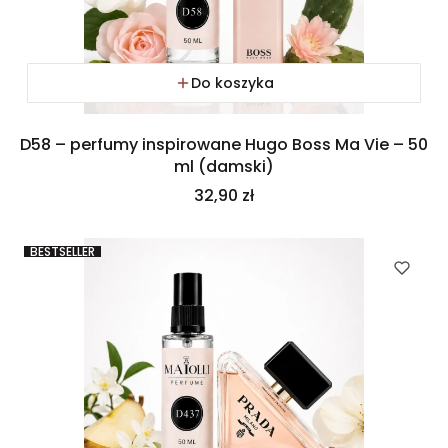
Do koszyka
D58 – perfumy inspirowane Hugo Boss Ma Vie – 50
ml (damski)
Cena
32,90 zł
BESTSELLER