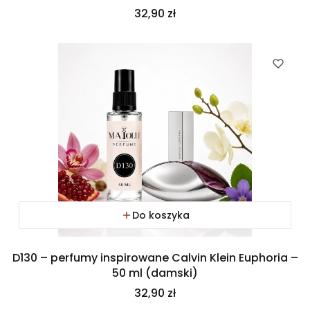
Cena
32,90 zł
Do koszyka
D130 – perfumy inspirowane Calvin Klein Euphoria –
50 ml (damski)
Cena
32,90 zł