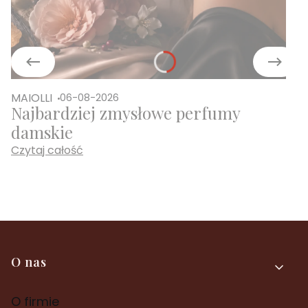
MAIOLLI
06-08-2026
Najbardziej zmysłowe perfumy
damskie
Czytaj całość
Linki w stopce
O nas
O firmie