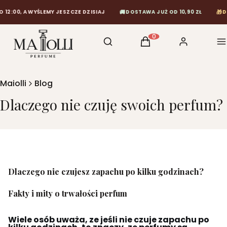
🚚
🎁
00, A WYŚLEMY JESZCZE DZISIAJ
DOSTAWA JUŻ OD 10,90 ZŁ
DARM
Otwórz wyszukiwarkę
Szukaj
Koszyk
Zaloguj się
M
Produkty w koszyku: 0
Maiolli
Blog
Dlaczego nie czuję swoich perfum?
Dlaczego nie czujesz zapachu po kilku godzinach?
Fakty i mity o trwałości perfum
Wiele osób uważa, ze jeśli nie czuje zapachu po