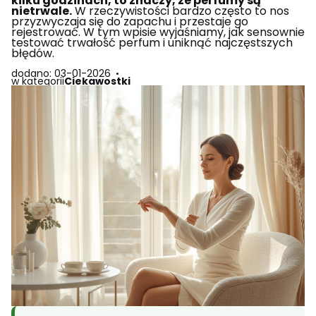
kilku godzinach, to znaczy, ze perfumy są
nietrwale.
W rzeczywistości bardzo często to nos
przyzwyczaja się do zapachu i przestaje go
rejestrować. W tym wpisie wyjaśniamy, jak sensownie
testować trwałość perfum i uniknąć najczęstszych
błędów.
dodano: 03-01-2026
w kategorii
Ciekawostki