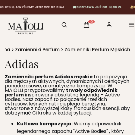
🚚
🎁
2:00, A WYŚLEMY JESZCZE DZISIAJ
DOSTAWA JUŻ OD 10,90 ZŁ
DA
Otwórz wyszukiwarkę
Szukaj
Koszyk
Zaloguj się
M
Produkty w koszyku: 0
ówna
Zamienniki Perfum
Zamienniki Perfum Męskich
Adidas
Zamienniki perfum Adidas męskie
to propozycja
dla mężczyzn aktywnych, dynamicznych i ceniących
ponadczasowe, aromatyczne kompozycje. W
MAIOLLI przygotowaliśmy
trwały odpowiednik
perfum
inspirowany absolutną legendą – Active
Bodies. Nasz zapach to połączenie rześkich
cytrusów, leśnych nut i ciepłego bursztynu,
stworzone z najwyższej klasy francuskich esencji, aby
dotrzymać Ci kroku w każdej sytuacji.
Kultowa kompozycja:
Wierny odpowiednik
legendarnego zapachu "Active Bodies" , który