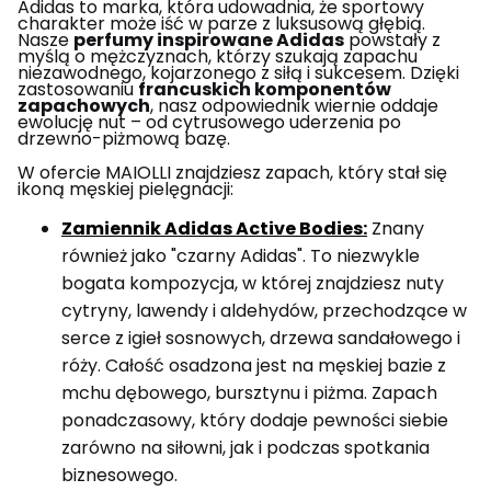
Adidas to marka, która udowadnia, że sportowy
charakter może iść w parze z luksusową głębią.
Nasze
perfumy inspirowane Adidas
powstały z
myślą o mężczyznach, którzy szukają zapachu
niezawodnego, kojarzonego z siłą i sukcesem. Dzięki
zastosowaniu
francuskich komponentów
zapachowych
, nasz odpowiednik wiernie oddaje
ewolucję nut – od cytrusowego uderzenia po
drzewno-piżmową bazę.
W ofercie MAIOLLI znajdziesz zapach, który stał się
ikoną męskiej pielęgnacji:
Zamiennik Adidas Active Bodies:
Znany
również jako "czarny Adidas". To niezwykle
bogata kompozycja, w której znajdziesz nuty
cytryny, lawendy i aldehydów, przechodzące w
serce z igieł sosnowych, drzewa sandałowego i
róży. Całość osadzona jest na męskiej bazie z
mchu dębowego, bursztynu i piżma. Zapach
ponadczasowy, który dodaje pewności siebie
zarówno na siłowni, jak i podczas spotkania
biznesowego.