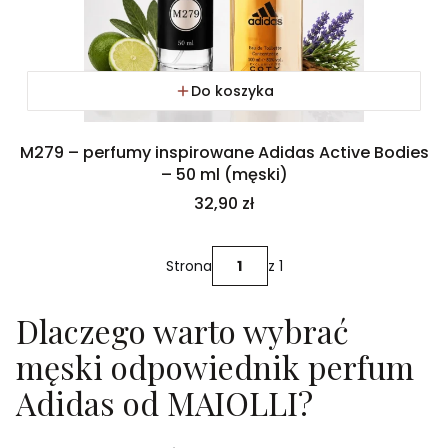
Do koszyka
M279 – perfumy inspirowane Adidas Active Bodies
– 50 ml (męski)
Cena
32,90 zł
Strona
z 1
Dlaczego warto wybrać
męski odpowiednik perfum
Adidas od MAIOLLI?