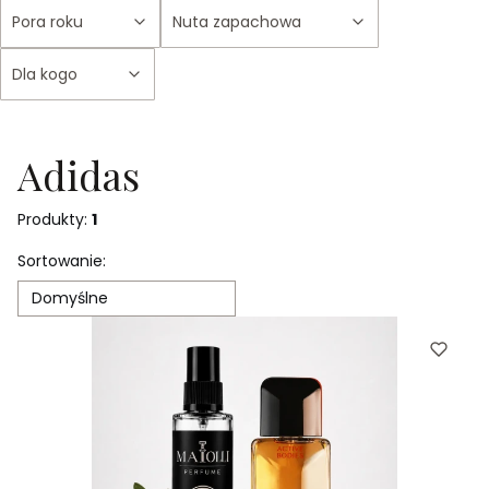
Pora roku
Nuta zapachowa
Dla kogo
Koniec filtrów
Adidas
Produkty:
1
Lista produktów
Sortowanie:
Domyślne