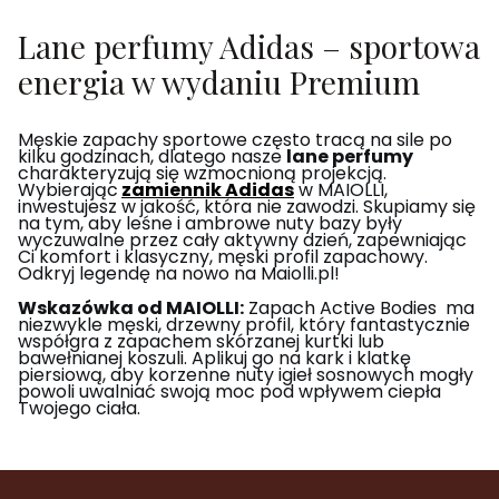
Lane perfumy Adidas – sportowa
energia w wydaniu Premium
Męskie zapachy sportowe często tracą na sile po
kilku godzinach, dlatego nasze
lane perfumy
charakteryzują się wzmocnioną projekcją.
Wybierając
zamiennik Adidas
w MAIOLLI,
inwestujesz w jakość, która nie zawodzi. Skupiamy się
na tym, aby leśne i ambrowe nuty bazy były
wyczuwalne przez cały aktywny dzień, zapewniając
Ci komfort i klasyczny, męski profil zapachowy.
Odkryj legendę na nowo na Maiolli.pl!
Wskazówka od MAIOLLI:
Zapach Active Bodies ma
niezwykle męski, drzewny profil, który fantastycznie
współgra z zapachem skórzanej kurtki lub
bawełnianej koszuli. Aplikuj go na kark i klatkę
piersiową, aby korzenne nuty igieł sosnowych mogły
powoli uwalniać swoją moc pod wpływem ciepła
Twojego ciała.