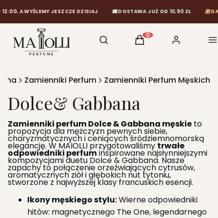
🚚
🎁
0, A WYŚLEMY JESZCZE DZISIAJ
DOSTAWA JUŻ OD 10,90 ZŁ
DARMO
Otwórz wyszukiwarkę
Szukaj
Koszyk
Zaloguj się
M
Produkty w koszyku: 0
ówna
Zamienniki Perfum
Zamienniki Perfum Męskich
Dolce& Gabbana
Zamienniki perfum Dolce & Gabbana męskie
to
propozycja dla mężczyzn pewnych siebie,
charyzmatycznych i ceniących śródziemnomorską
elegancję. W MAIOLLI przygotowaliśmy
trwałe
odpowiedniki perfum
inspirowane najsłynniejszymi
kompozycjami duetu Dolce & Gabbana. Nasze
zapachy to połączenie orzeźwiających cytrusów,
aromatycznych ziół i głębokich nut tytoniu,
stworzone z najwyższej klasy francuskich esencji.
Ikony męskiego stylu:
Wierne odpowiedniki
hitów: magnetycznego The One, legendarnego