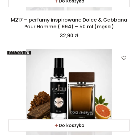
Do koszyka
M217 – perfumy inspirowane Dolce & Gabbana
Pour Homme (1994) – 50 ml (męski)
Cena
32,90 zł
BESTSELLER
Do koszyka