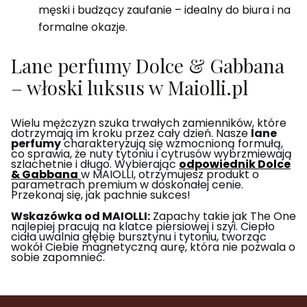
męski i budzący zaufanie – idealny do biura i na
formalne okazje.
Lane perfumy Dolce & Gabbana
– włoski luksus w Maiolli.pl
Wielu mężczyzn szuka trwałych zamienników, które
dotrzymają im kroku przez cały dzień. Nasze
lane
perfumy
charakteryzują się wzmocnioną formułą,
co sprawia, że nuty tytoniu i cytrusów wybrzmiewają
szlachetnie i długo. Wybierając
odpowiednik Dolce
& Gabbana
w MAIOLLI, otrzymujesz produkt o
parametrach premium w doskonałej cenie.
Przekonaj się, jak pachnie sukces!
Wskazówka od MAIOLLI:
Zapachy takie jak The One
najlepiej pracują na klatce piersiowej i szyi. Ciepło
ciała uwalnia głębię bursztynu i tytoniu, tworząc
wokół Ciebie magnetyczną aurę, która nie pozwala o
sobie zapomnieć.