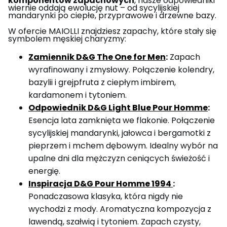
komponentów zapachowych
, nasze odpowiedniki
wiernie oddają ewolucję nut – od sycylijskiej
mandarynki po ciepłe, przyprawowe i drzewne bazy.
W ofercie MAIOLLI znajdziesz zapachy, które stały się
symbolem męskiej charyzmy:
Zamiennik D&G The One for Men
:
Zapach
wyrafinowany i zmysłowy. Połączenie kolendry,
bazylii i grejpfruta z ciepłym imbirem,
kardamonem i tytoniem.
Odpowiednik D&G Light Blue Pour Homme
:
Esencja lata zamknięta we flakonie. Połączenie
sycylijskiej mandarynki, jałowca i bergamotki z
pieprzem i mchem dębowym. Idealny wybór na
upalne dni dla mężczyzn ceniących świeżość i
energię.
Inspiracja D&G Pour Homme 1994
:
Ponadczasowa klasyka, która nigdy nie
wychodzi z mody. Aromatyczna kompozycja z
lawendą, szałwią i tytoniem. Zapach czysty,