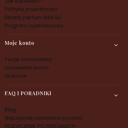
Jak kupować?
Polityka prywatności
Składy perfum MAIOLLI
Program Lojalnościowy
Moje konto
Twoje zamówienia
Ustawienia konta
Ulubione
FAQ I PORADNIKI
Blog
Najczęściej zadawane pytania
PRZEWODNIK PO PERFUMACH