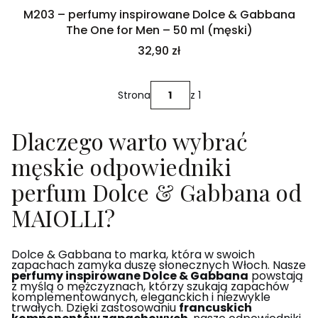
M203 – perfumy inspirowane Dolce & Gabbana
The One for Men – 50 ml (męski)
Cena
32,90 zł
Strona
z 1
Dlaczego warto wybrać
męskie odpowiedniki
perfum Dolce & Gabbana od
MAIOLLI?
Dolce & Gabbana to marka, która w swoich
zapachach zamyka duszę słonecznych Włoch. Nasze
perfumy inspirowane Dolce & Gabbana
powstają
z myślą o mężczyznach, którzy szukają zapachów
komplementowanych, eleganckich i niezwykle
trwałych. Dzięki zastosowaniu
francuskich