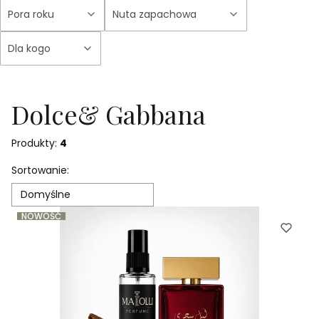
Pora roku
Nuta zapachowa
Dla kogo
Koniec filtrów
Dolce& Gabbana
Produkty:
4
Lista produktów
Sortowanie:
Domyślne
NOWOŚĆ