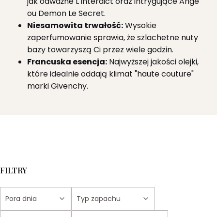
jak odważne L'Interdict oraz intrygujące Ange
ou Demon Le Secret.
Niesamowita trwałość:
Wysokie
zaperfumowanie sprawia, że szlachetne nuty
bazy towarzyszą Ci przez wiele godzin.
Francuska esencja:
Najwyższej jakości olejki,
które idealnie oddają klimat "haute couture"
marki Givenchy.
FILTRY
Pora dnia
Typ zapachu