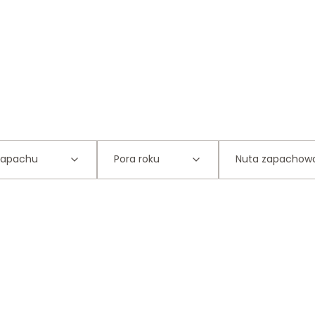
zapachu
Pora roku
Nuta zapachow