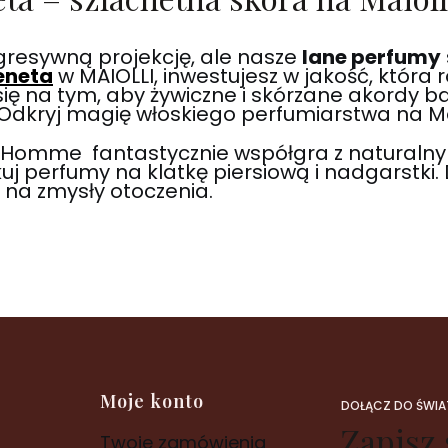
resywną projekcję, ale nasze
lane perfumy
eneta
w MAIOLLI, inwestujesz w jakość, która 
ę na tym, aby żywiczne i skórzane akordy baz
Odkryj magię włoskiego perfumiarstwa na Mai
Homme fantastycznie współgra z naturalny
kuj perfumy na klatkę piersiową i nadgarstki. 
o na zmysły otoczenia.
Moje konto
DOŁĄCZ DO ŚWIAT
Zapisz 
Twoje zamówienia