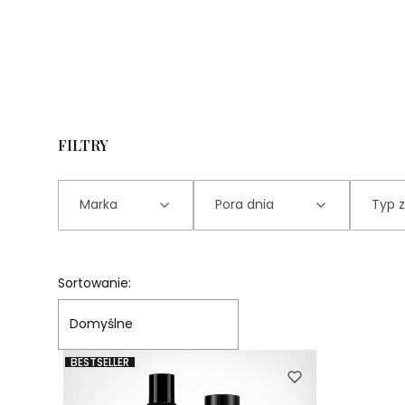
FILTRY
Marka
Pora dnia
Typ 
Koniec filtrów
Lista produktów
Sortowanie:
Domyślne
BESTSELLER