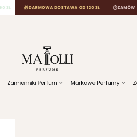
DARMOWA DOSTAWA OD 120 ZŁ
ZAMÓW DO 12:
🎁
⏱
Zamienniki Perfum
Markowe Perfumy
Z