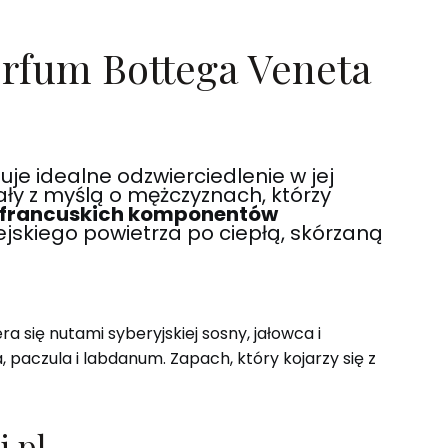
rfum Bottega Veneta
e idealne odzwierciedlenie w jej
ły z myślą o mężczyznach, którzy
francuskich komponentów
jskiego powietrza po ciepłą, skórzaną
się nutami syberyjskiej sosny, jałowca i
 paczula i labdanum. Zapach, który kojarzy się z
i.pl