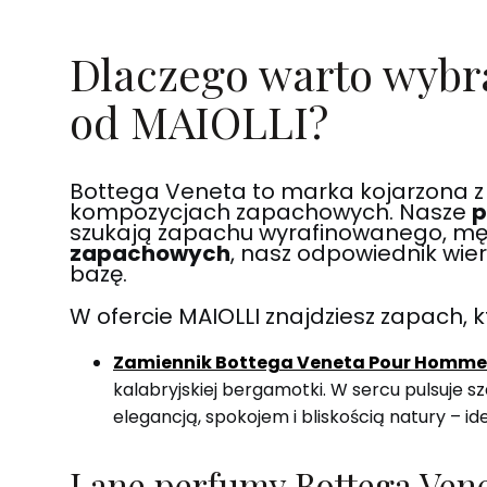
Dlaczego warto wybr
od MAIOLLI?
Bottega Veneta to marka kojarzona z 
kompozycjach zapachowych. Nasze
p
szukają zapachu wyrafinowanego, męsk
zapachowych
, nasz odpowiednik wie
bazę.
W ofercie MAIOLLI znajdziesz zapach, 
Zamiennik Bottega Veneta Pour Homme
kalabryjskiej bergamotki. W sercu pulsuje s
elegancją, spokojem i bliskością natury – id
Lane perfumy Bottega Venet