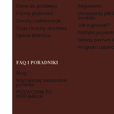
Dane do przelewu
Regulamin
Formy płatności
Ustawienia plik
cookies
Zwroty i reklamacje
Jak kupować?
Czas i koszty dostawy
Polityka prywat
Opinie klientów
Składy perfum M
Program Lojaln
FAQ I PORADNIKI
Blog
Najczęściej zadawane
pytania
PRZEWODNIK PO
PERFUMACH