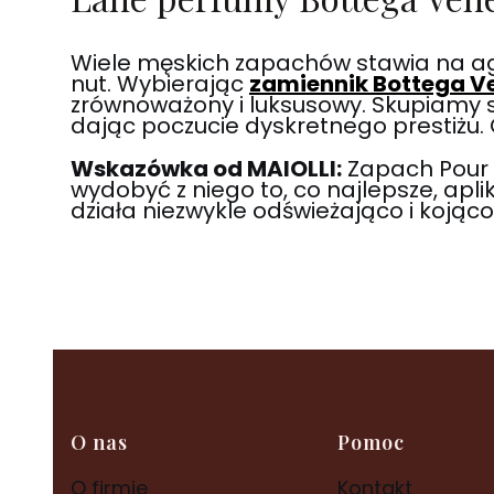
Wiele męskich zapachów stawia na ag
nut. Wybierając
zamiennik Bottega V
zrównoważony i luksusowy. Skupiamy si
dając poczucie dyskretnego prestiżu. 
Wskazówka od MAIOLLI:
Zapach Pour 
wydobyć z niego to, co najlepsze, apli
działa niezwykle odświeżająco i kojąc
Linki w stopce
O nas
Pomoc
O firmie
Kontakt