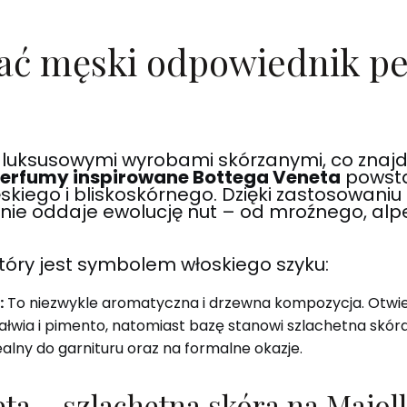
ać męski odpowiednik pe
luksusowymi wyrobami skórzanymi, co znajduj
erfumy inspirowane Bottega Veneta
powsta
iego i bliskoskórnego. Dzięki zastosowaniu
rnie oddaje ewolucję nut – od mroźnego, alpe
który jest symbolem włoskiego szyku:
:
To niezwykle aromatyczna i drzewna kompozycja. Otwiera 
załwia i pimento, natomiast bazę stanowi szlachetna skóra,
ealny do garnituru oraz na formalne okazje.
a – szlachetna skóra na Maioll