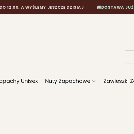
00, A WYŚLEMY JESZCZE DZISIAJ
DOSTAWA JUŻ OD 10
🚚
apachy Unisex
Nuty Zapachowe
Zawieszki