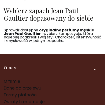
Wybierz zapach Jean Paul
Gaultier dopasowany do siebie
Sprawdź dostępne
oryginalne perfumy męskie
Jean Paul Gaultier
i wybierz kompozycję, która
najlepiej podkreśli Twój styl. Charakter, intensywność
i zmysłowość w jednym zapachu.
Linki w stopce
O nas
O firmie
Dane do przelewu
Formy płatności
Zwroty i reklamacje