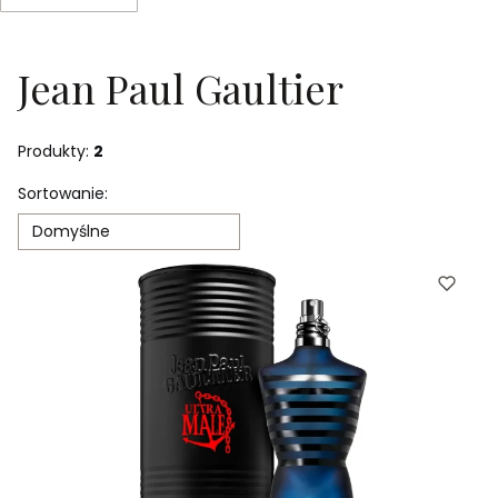
Koniec filtrów
Jean Paul Gaultier
Produkty:
2
Lista produktów
Sortowanie:
Domyślne