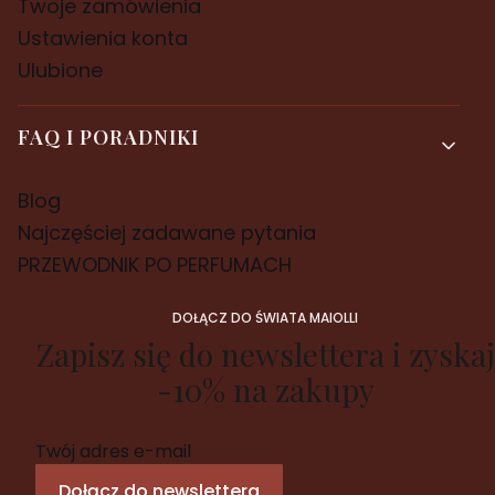
Twoje zamówienia
Ustawienia konta
Ulubione
FAQ I PORADNIKI
Blog
Najczęściej zadawane pytania
PRZEWODNIK PO PERFUMACH
DOŁĄCZ DO ŚWIATA MAIOLLI
Zapisz się do newslettera i zyskaj
-10% na zakupy
Twój adres e-mail
Dołącz do newslettera