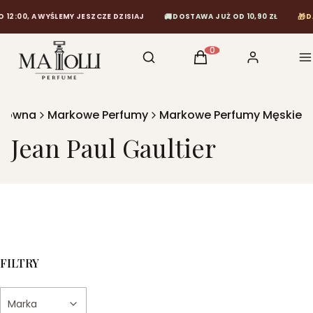
🚚
🎁
:00, A WYŚLEMY JESZCZE DZISIAJ
DOSTAWA JUŻ OD 10,90 ZŁ
DAR
Otwórz wyszukiwarkę
Szukaj
Koszyk
Zaloguj się
M
Produkty w koszyku: 0
główna
Markowe Perfumy
Markowe Perfumy Męskie
Jean Paul Gaultier
FILTRY
Marka