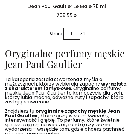
Jean Paul Gaultier Le Male 75 ml
Cena
709,99 zł
Strona
z 1
Oryginalne perfumy męskie
Jean Paul Gaultier
Ta kategoria została stworzona z myślą o
mężczyznach, którzy wybierają zapachy
wyraziste,
z charakterem i zmysłowe
. Oryginalne perfumy
męskie Jean Paul Gaultier to kompozycje dla tych,
którzy lubią mocne, odważne nuty i zapachy, które
zostają zauważone.
Znajdziesz tu
oryginalne zapachy męskie Jean
Paul Gaultier
, które łączą w sobie świeżość,
intensywność i głębię. To perfumy, które świetnie
sprawdzają się na wieczór, randkę czy ważne
wydarzenia – wszędzie tam, gdzie chcesz pachnieć
mocniej i pewniej siebie.