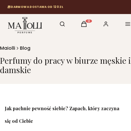
🎁
⏱
DARMOWA DOSTAWA OD 120 ZŁ
ZAMÓW DO 12:00, A WYŚLEMY JESZCZE
Otwórz wyszukiwarkę
Szukaj
Koszyk
Zaloguj się
M
Produkty w koszyku: 0
Maiolli
Blog
Perfumy do pracy w biurze męskie i
damskie
Jak pachnie pewność siebie? Zapach, który zaczyna
się od Ciebie