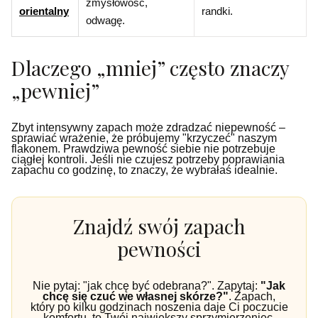
zmysłowość,
orientalny
randki.
odwagę.
Dlaczego „mniej” często znaczy
„pewniej”
Zbyt intensywny zapach może zdradzać niepewność –
sprawiać wrażenie, że próbujemy "krzyczeć" naszym
flakonem. Prawdziwa pewność siebie nie potrzebuje
ciągłej kontroli. Jeśli nie czujesz potrzeby poprawiania
zapachu co godzinę, to znaczy, że wybrałaś idealnie.
Znajdź swój zapach
pewności
Nie pytaj: "jak chcę być odebrana?". Zapytaj:
"Jak
chcę się czuć we własnej skórze?"
. Zapach,
który po kilku godzinach noszenia daje Ci poczucie
komfortu, to Twój największy sprzymierzeniec.