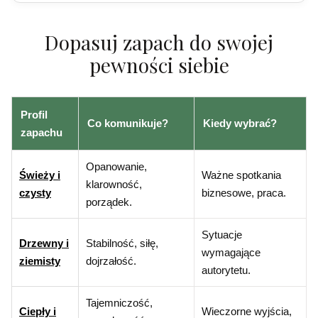
Dopasuj zapach do swojej
pewności siebie
Profil
Co komunikuje?
Kiedy wybrać?
zapachu
Opanowanie,
Świeży i
Ważne spotkania
klarowność,
czysty
biznesowe, praca.
porządek.
Sytuacje
Drzewny i
Stabilność, siłę,
wymagające
ziemisty
dojrzałość.
autorytetu.
Tajemniczość,
Ciepły i
Wieczorne wyjścia,