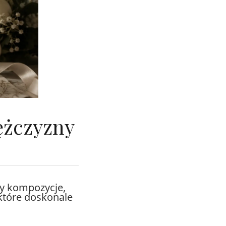
ężczyzny
y kompozycje,
 które doskonale