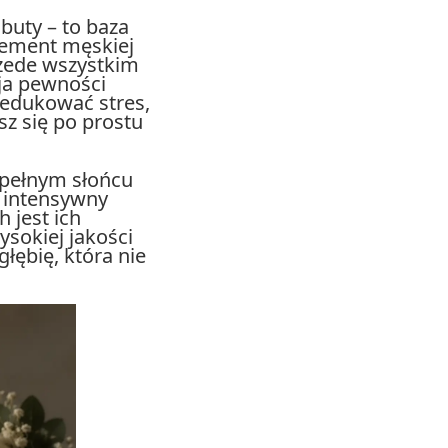
 buty – to baza
lement męskiej
rzede wszystkim
ja pewności
zredukować stres,
z się po prostu
 pełnym słońcu
z intensywny
 jest ich
sokiej jakości
łębię, która nie