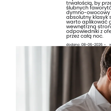
trwałością, by p
ślubnych faworytó
dymno-owocowy Cr
absolutny klasyk 
warto aplikować g
wewnętrzną stronę
odpowiedniki z ofe
przez całą noc.
dodano: 08-06-2026
w