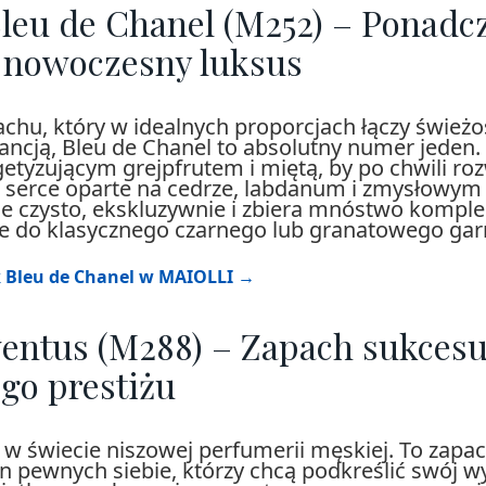
leu de Chanel (M252) – Ponad
i nowoczesny luksus
pachu, który w idealnych proporcjach łączy świeżo
ancją, Bleu de Chanel to absolutny numer jeden
getyzującym grejpfrutem i miętą, by po chwili ro
 serce oparte na cedrze, labdanum i zmysłowym 
le czysto, ekskluzywnie i zbiera mnóstwo komp
e do klasycznego czarnego lub granatowego garn
 Bleu de Chanel w MAIOLLI →
entus (M288) – Zapach sukcesu
go prestiżu
 w świecie niszowej perfumerii męskiej. To zapa
n pewnych siebie, którzy chcą podkreślić swój w