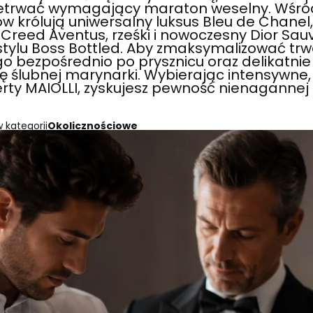
rzetrwać wymagający maraton weselny. Wśró
w królują uniwersalny luksus Bleu de Chanel,
eed Aventus, rześki i nowoczesny Dior Sau
stylu Boss Bottled. Aby zmaksymalizować tr
o bezpośrednio po prysznicu oraz delikatni
 ślubnej marynarki. Wybierając intensywne,
rty MAIOLLI, zyskujesz pewność nienagannej i
 kategorii
Okolicznościowe