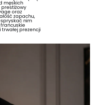
d męskich
 prestiżowy
vage oraz
wałość zapachu,
e spryskać nim
 francuskie
 trwałej prezencji