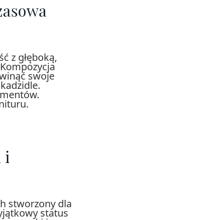
czasowa
ść z głęboką,
. Kompozycja
zwinąć swoje
kadzidle.
lementów.
ituru.
 i
ch stworzony dla
yjątkowy status