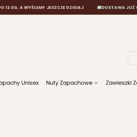
🚚
 WYŚLEMY JESZCZE DZISIAJ
DOSTAWA JUŻ OD 10,90 Z
apachy Unisex
Nuty Zapachowe
Zawieszki