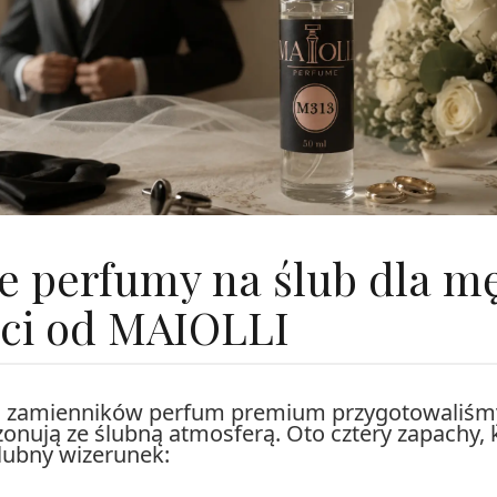
e perfumy na ślub dla m
yci od MAIOLLI
ji zamienników perfum premium przygotowaliśm
ezonują ze ślubną atmosferą. Oto cztery zapachy,
lubny wizerunek: