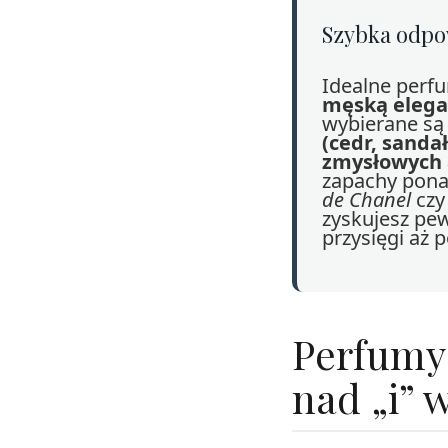
Szybka odpow
Idealne perf
męską elegan
wybierane są
(cedr, sanda
zmysłowych 
zapachy pona
de Chanel
czy
zyskujesz pew
przysięgi aż 
Perfumy
nad „i” w