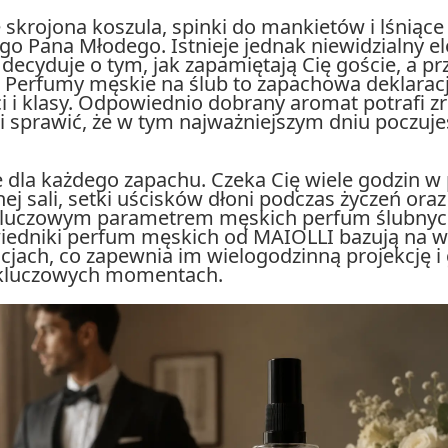
e skrojona koszula, spinki do mankietów i lśniące
o Pana Młodego. Istnieje jednak niewidzialny e
 decyduje o tym, jak zapamiętają Cię goście, a p
 Perfumy męskie na ślub to zapachowa deklarac
ści i klasy. Odpowiednio dobrany aromat potrafi 
 sprawić, że w tym najważniejszym dniu poczujes
 dla każdego zapachu. Czeka Cię wiele godzin w
ej sali, setki uścisków dłoni podczas życzeń ora
 kluczowym parametrem męskich perfum ślubnych
iedniki perfum męskich od MAIOLLI bazują na wy
cjach, co zapewnia im wielogodzinną projekcję i g
 kluczowych momentach.