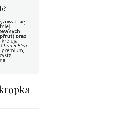
ub?
ryzować się
tniej
rzewnych
pfrut) oraz
 królują
,
Chanel Bleu
i premium,
zystej
na.
 kropka