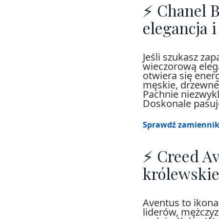
⚡ Chanel B
elegancja 
Jeśli szukasz za
wieczorową eleg
otwiera się ener
męskie, drzewne
Pachnie niezwyk
Doskonale pasuj
Sprawdź zamiennik
⚡ Creed Av
królewskie
Aventus to ikona
liderów, mężczyz