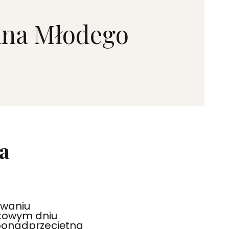
Pana Młodego
a
owaniu
kowym dniu
 ponadprzeciętną