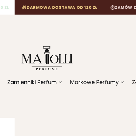
🎁
⏱
DARMOWA DOSTAWA OD 120 ZŁ
ZAMÓW DO 12:00, A
Zamienniki Perfum
Markowe Perfumy
Z