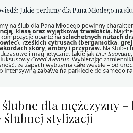
iedź: Jakie perfumy dla Pana Młodego na śl
umy na ślub dla Pana Młodego powinny charakte
cją, klasą oraz wyjątkową trwałością
. Najchę
 kompozycje oparte na
szlachetnych nutach d
łowiec), rześkich cytrusach (bergamotka, grej
akordach skóry, ambry i przypraw
. Na ślubach
dczasowe i magnetyczne, takie jak
Dior Sauvage
 luksusowy
Creed Aventus
. Wybierając zamiennik
ność, że zapach wytrzyma całe wesele – od uroc
po intensywną zabawę na parkiecie do samego ra
 ślubne dla mężczyzny –
 ślubnej stylizacji