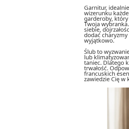
Garnitur, idealni
wizerunku każdeg
garderoby, który
Twoja wybranka.
siebie, dojrzało
dodać charyzmy i
wyjątkowo.
Ślub to wyzwanie
lub klimatyzowan
taniec. Dlatego
trwałość. Odpow
francuskich esen
zawiedzie Cię w