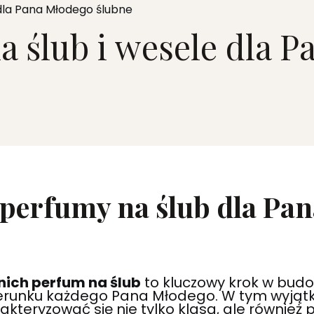
dla Pana Młodego ślubne
 ślub i wesele dla 
 perfumy na ślub dla Pan
ich perfum na ślub
to kluczowy krok w bud
erunku każdego Pana Młodego. W tym wyjąt
kteryzować się nie tylko klasą, ale również