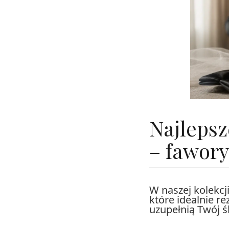
Najlepsz
– fawor
W naszej kolekc
które idealnie r
uzupełnią Twój ś