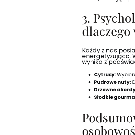
3. Psycho
dlaczego 
Każdy z nas posia
energetyzująco.
wynika z podświa
Cytrusy:
Wybiera
Pudrowe nuty:
D
Drzewne akordy
Słodkie gourma
Podsumow
osobowoś