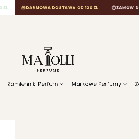
🎁
⏱
DARMOWA DOSTAWA OD 120 ZŁ
ZAMÓW DO 12:00, A
Zamienniki Perfum
Markowe Perfumy
Z