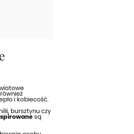
e
wiatowe
również
pło i kobiecość.
ii, bursztynu czy
nspirowane
są