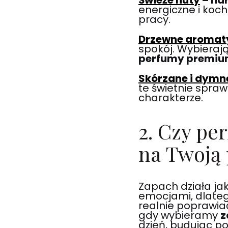
Świeże nuty
– har
energiczne i koc
pracy.
Drzewne aromat
spokój. Wybierają
perfumy premium
Skórzane i dymn
te świetnie spraw
charakterze.
2. Czy pe
na Twoją 
Zapach działa jak
emocjami, dlate
realnie poprawia
gdy wybieramy
z
dzień, budując p