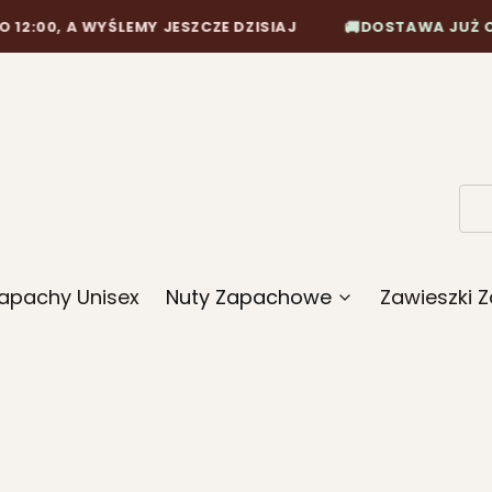
🚚
 WYŚLEMY JESZCZE DZISIAJ
DOSTAWA JUŻ OD 10,90 Z
apachy Unisex
Nuty Zapachowe
Zawieszki