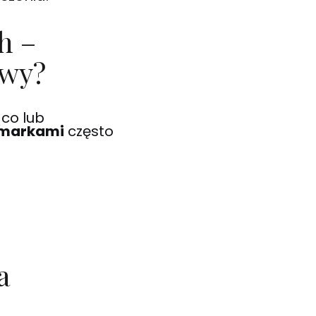
h –
owy?
ąco lub
 markami
często
a