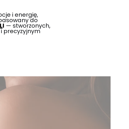
je i energię,
dopasowany do
L
I
— stworzonych,
 i precyzyjnym