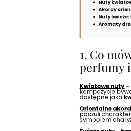
Nuty kwiato
Akordy orien
Nuty świeże:
Aromaty drz
1. Co mów
perfumy 
Kwiatowe nuty
–
kompozycje bywaj
dostępne jako
kw
Orientalne akor
paczuli charakte
symbolem chary