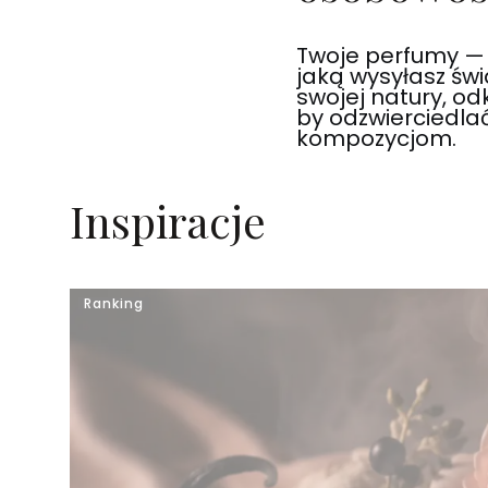
Twoje perfumy — 
jaką wysyłasz świ
swojej natury, odk
by odzwierciedlać
kompozycjom.
Inspiracje
Ranking