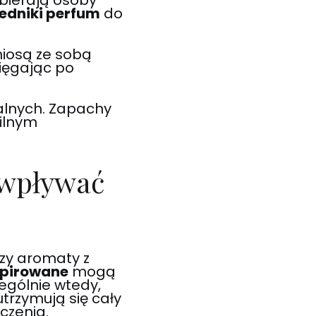
bierają osoby
edniki perfum
do
iosą ze sobą
sięgając po
alnych. Zapachy
ilnym
 wpływać
czy aromaty z
spirowane
mogą
ególnie wtedy,
 utrzymują się cały
czenia.