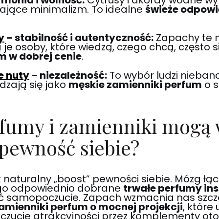
monia i wolność:
Cytrusy i akordy wodne wy
hające minimalizm. To idealne
świeże odpowi
y
– stabilność i autentyczność:
Zapachy te n
 je osoby, które wiedzą, czego chcą, często 
 w dobrej cenie
.
e nuty
– niezależność:
To wybór ludzi nieban
dzają się jako
męskie zamienniki perfum
o s
rfumy i zamienniki mogą
pewność siebie?
 naturalny „boost” pewności siebie. Mózg łą
go odpowiednio dobrane
trwałe perfumy in
ć samopoczucie. Zapach wzmacnia nas szcz
amienniki perfum o mocnej projekcji
, które
oczucie atrakcyjności przez komplementy oto