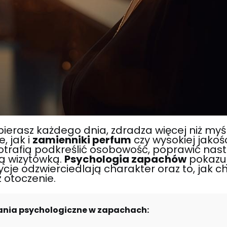
ierasz każdego dnia, zdradza więcej niż myś
 jak i
zamienniki perfum
czy wysokiej jakoś
trafią podkreślić osobowość, poprawić nastró
ną wizytówką.
Psychologia zapachów
pokazuj
cje odzwierciedlają charakter oraz to, jak 
 otoczenie.
ania psychologiczne w zapachach: