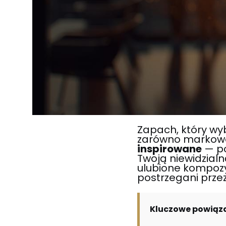
Zapach, który wyb
zarówno markowe,
inspirowane
— po
Twoją niewidzial
ulubione kompozy
postrzegani przez
Kluczowe powiąz