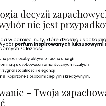
logia decyzji zapachowyc
wybór nie jest przypadk
da w pamięci nuty, które działają uspokajaj
 Wybór
perfum inspirowanych luksusowymi
domych zależności:
ne przez osoby aktywne i pełne energii.
ominują u osobowości romantycznych i czułych.
:
Sygnał stabilności i elegancji.
nd:
Kojarzone z osobami ciepłymi i kreatywnymi.
anie – Twoja zapachow
ć