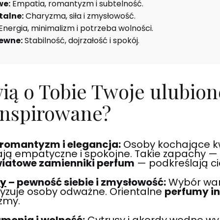
we:
Empatia, romantyzm i subtelność.
talne:
Charyzma, siła i zmysłowość.
Energia, minimalizm i potrzeba wolności.
ewne:
Stabilność, dojrzałość i spokój.
ią o Tobie Twoje ulubion
inspirowane?
 romantyzm i elegancja:
Osoby kochające k
ą empatyczne i spokojne. Takie zapachy — 
iatowe zamienniki perfum
— podkreślają cie
dy
– pewność siebie i zmysłowość:
Wybór wanil
ryzuje osoby odważne. Orientalne
perfumy i
zmy.