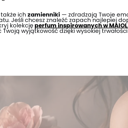
także ich
zamienniki
— zdradzają Twoje emoc
atu. Jeśli chcesz znaleźć zapach najlepiej 
ryj kolekcję
perfum inspirowanych w MAIOL
 Twoją wyjątkowość dzięki wysokiej trwałości