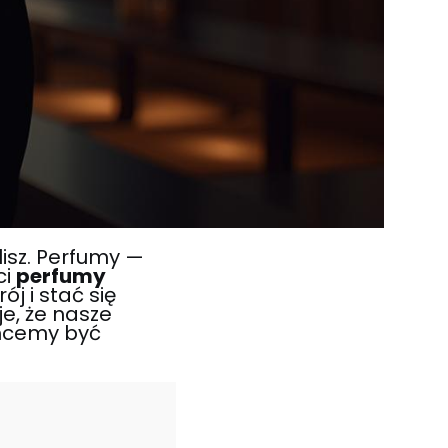
lisz. Perfumy —
ci
perfumy
j i stać się
e, że nasze
chcemy być