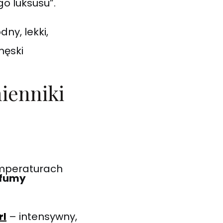
go luksusu”.
dny, lekki,
ęski
ienniki
emperaturach
rfumy
rl
– intensywny,