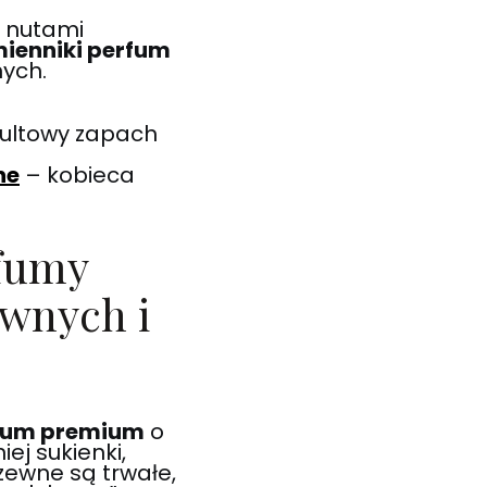
z nutami
mienniki perfum
nych.
ultowy zapach
ne
– kobieca
rfumy
wnych i
rfum premium
o
ej sukienki,
rzewne są trwałe,