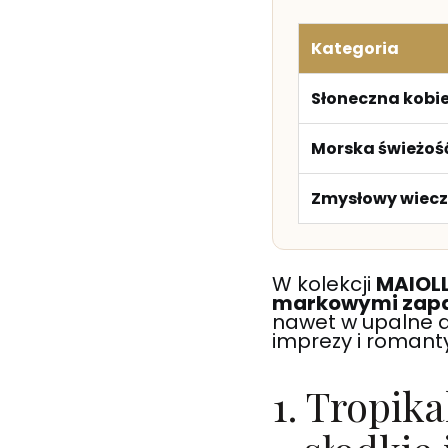
Kategoria
Słoneczna kobi
Morska świeżoś
Zmysłowy wiecz
W kolekcji
MAIOLL
markowymi zap
nawet w upalne dn
imprezy i romant
1. Tropik