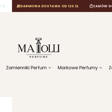

⏱
DARMOWA DOSTAWA OD 120 ZŁ
ZAMÓW DO 12:00, A 
Zamienniki Perfum
Markowe Perfumy
Z