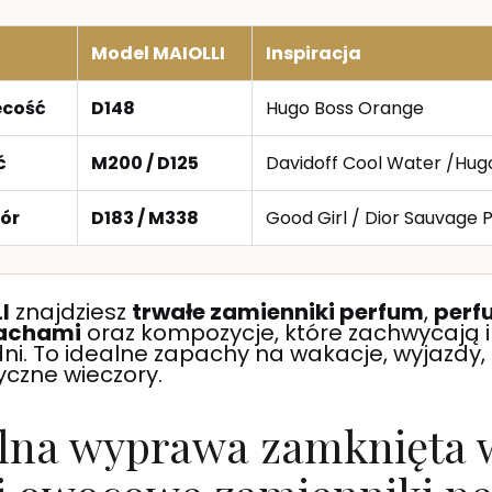
Model MAIOLLI
Inspiracja
ecość
D148
Hugo Boss Orange
ć
M200 / D125
Davidoff Cool Water /Hug
ór
D183 / M338
Good Girl / Dior Sauvage 
I
znajdziesz
trwałe zamienniki perfum
,
perf
achami
oraz kompozycje, które zachwycają 
i. To idealne zapachy na wakacje, wyjazdy, 
yczne wieczory.
alna wyprawa zamknięta 