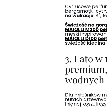
Cytrusowe perfum
bergamotki, cytry
na wakacje
. Są 
Świeżość na gorą
MAIOLLI M200 pe
męski inspirowan
MAIOLLI D100 per
świeżość idealna 
3. Lato w
premium,
wodnych
Dla miłośników m
nutach drzewnych 
lnianej koszuli c