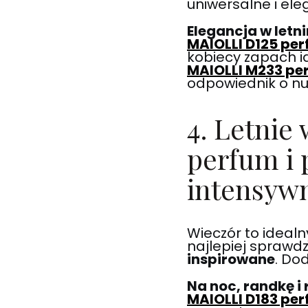
uniwersalne i ele
Elegancja w letni
MAIOLLI D125 pe
kobiecy zapach i
MAIOLLI M233 pe
odpowiednik o nu
4. Letnie
perfum i
intensyw
Wieczór to ideal
najlepiej sprawdz
inspirowane
. Do
Na noc, randkę i
MAIOLLI D183 per