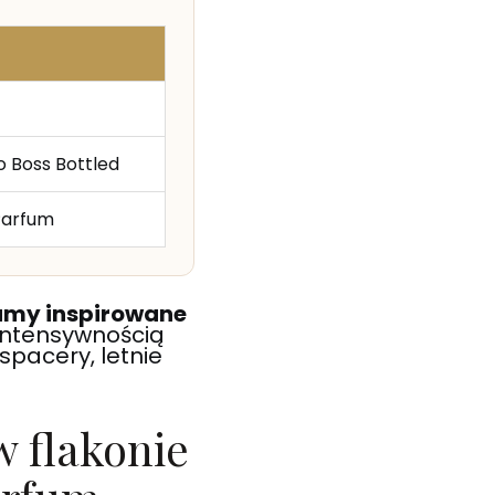
o Boss Bottled
Parfum
umy inspirowane
intensywnością
spacery, letnie
w flakonie