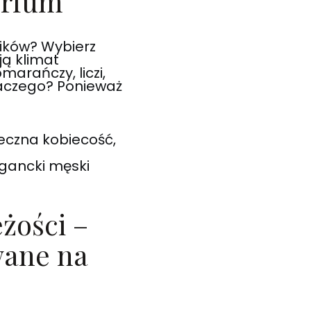
erfum
pików? Wybierz
ją klimat
arańczy, liczi,
laczego? Ponieważ
eczna kobiecość,
gancki męski
żości –
wane na