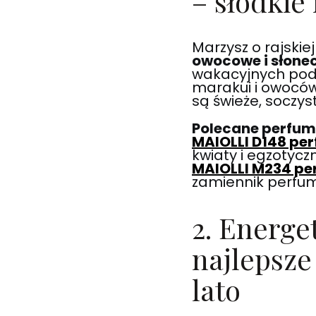
– słodkie
Marzysz o rajski
owocowe i słone
wakacyjnych podr
marakui i owoców
są świeże, soczys
Polecane perfumy
MAIOLLI D148 pe
kwiaty i egzotycz
MAIOLLI M234 pe
zamiennik perfum
2. Energe
najlepsze
lato