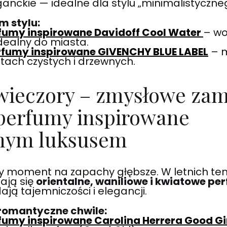
ganckie — idealne dla stylu „minimalistyczne
m stylu:
rfumy inspirowane Davidoff Cool Water
– wo
dealny do miasta.
rfumy inspirowane GIVENCHY BLUE LABEL
– m
tach czystych i drzewnych.
 wieczory – zmysłowe zam
 perfumy inspirowane
nym luksusem
ny moment na zapachy głębsze. W letnich t
ają się
orientalne, waniliowe i kwiatowe pe
dają tajemniczości i elegancji.
 romantyczne chwile:
fumy inspirowane Carolina Herrera Good Gi