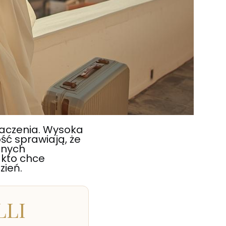
naczenia. Wysoka
ść sprawiają, że
lnych
 kto chce
zień.
LLI