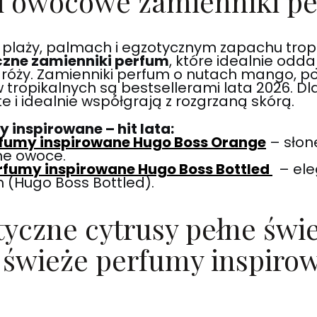
 i owocowe zamienniki p
ej plaży, palmach i egzotycznym zapachu tro
czne zamienniki perfum
, które idealnie odda
óży. Zamienniki perfum o nutach mango, pom
 tropikalnych są bestsellerami lata 2026. D
te i idealnie współgrają z rozgrzaną skórą.
 inspirowane – hit lata:
rfumy inspirowane Hugo Boss Orange
– słon
ne owoce.
rfumy inspirowane Hugo Boss Bottled
– ele
 (Hugo Boss Bottled).
tyczne cytrusy pełne świe
 świeże perfumy inspiro