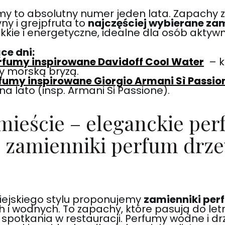
y to absolutny numer jeden lata. Zapachy 
ny i grejpfruta to
najczęściej wybierane za
lekkie i energetyczne, idealne dla osób aktyw
ce dni:
rfumy inspirowane Davidoff Cool Water
– k
y morską bryzą.
fumy inspirowane Giorgio Armani Sì Passio
na lato (insp. Armani Si Passione).
 mieście – eleganckie pe
 zamienniki perfum drze
iejskiego stylu proponujemy
zamienniki pe
i wodnych. To zapachy, które pasują do letni
zy spotkania w restauracji. Perfumy wodne i d