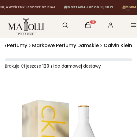
🚚
🎁
 WYŚLEMY JESZCZE DZISIAJ
DOSTAWA JUŻ OD 10,90 ZŁ
DARMOWA 
Otwórz wyszukiwarkę
Szukaj
Koszyk
Zaloguj się
M
Produkty w koszyku: 0
we Perfumy
Markowe Perfumy Damskie
Calvin Klein
Brakuje Ci jeszcze
120 zł
do darmowej dostawy