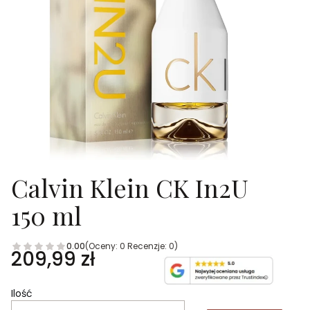
Calvin Klein CK In2U
150 ml
0.00
(Oceny: 0 Recenzje: 0)
Cena
209,99 zł
Ilość