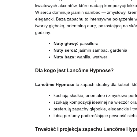
kwiatowych akcentów, które nadają kompozycji lekkoś
W sercu dominuje jaśmin sambac — zmysłowy, krem
elegancki. Baza zapachu to intensywne połączenie wan
tworzy głęboką, orientalną aurę, pozostającą na skó
godziny.
Nuty głowy:
passiflora
Nuty serca:
jaśmin sambac, gardenia
Nuty bazy:
wanilia, wetiwer
Dla kogo jest Lancôme Hypnose?
Lancôme Hypnose
to zapach idealny dla kobiet, kt
kochają słodkie, orientalne i zmysłowe per
szukają kompozycji idealnej na wieczór or
preferują zapachy głębokie, eleganckie i tr
lubią perfumy podkreślające pewność siebie
Trwałość i projekcja zapachu Lancôme Hy