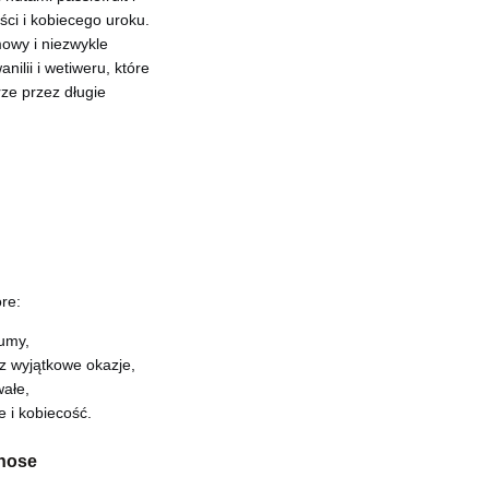
ci i kobiecego uroku.
owy i niezwykle
ilii i wetiweru, które
rze przez długie
óre:
fumy,
az wyjątkowe okazje,
wałe,
 i kobiecość.
pnose