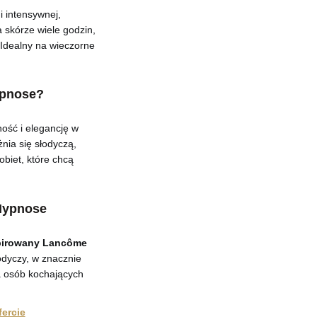
i intensywnej,
a skórze wiele godzin,
 Idealny na wieczorne
ypnose?
ość i elegancję w
nia się słodyczą,
kobiet, które chcą
Hypnose
pirowany Lancôme
łodyczy, w znacznie
la osób kochających
ercie