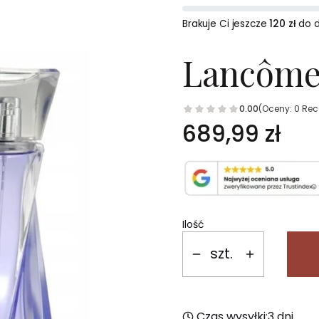
Brakuje Ci jeszcze
120 zł
do 
Lancôme
0.00
(Oceny: 0 Rec
Cena
689,99 zł
Ilość
szt.
Czas wysyłki:
3 dni