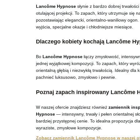
Lancôme Hypnose
słynie z bardzo dobrej trwałości 
otulającej projekcji. To zapach, który utrzymuje się n
pozostawiając elegancki, orientalno-waniliowy ogon.
wyjścia, specjalne okazje i chłodniejsze miesiące.
Dlaczego kobiety kochają Lancôme H
Bo
Lancôme Hypnose
łączy zmysłowość, intensywn
jednej wyjątkowej kompozycji. To zapach, który wyróż
orientalną głębią i niezwykłą trwałością. Idealny dla 
pachnieć luksusowo, zmysłowo i pewnie.
Poznaj zapach inspirowany Lancôme 
W naszej ofercie znajdziesz również
zamiennik ins
Hypnose
— intensywny, trwały i pełen orientalnej s
bardziej przystępnej cenie. To idealna propozycja d
wyraziste, zmysłowe kompozycje.
Zobacz zamiennik Lancôme Hypnose w naszej of