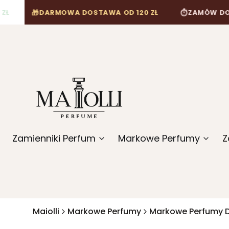
🎁
⏱
DARMOWA DOSTAWA OD 120 ZŁ
ZAMÓW DO 12:00, A
Zamienniki Perfum
Markowe Perfumy
Z
Maiolli
Markowe Perfumy
Markowe Perfumy 