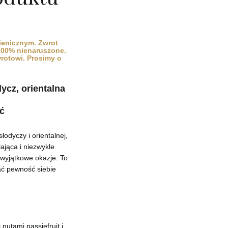
ienicznym. Zwrot
 100% nienaruszone.
wrotowi. Prosimy o
cz, orientalna
ć
łodyczy i orientalnej,
ająca i niezwykle
 wyjątkowe okazje. To
ać pewność siebie
 nutami passie­fruit i