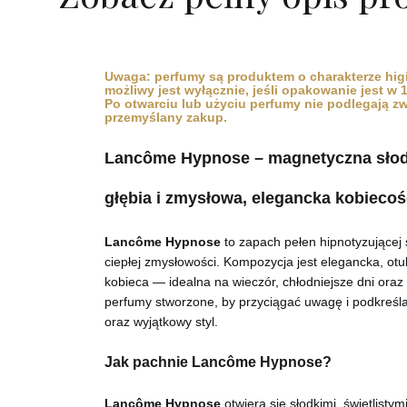
Uwaga: perfumy są produktem o charakterze hig
możliwy jest wyłącznie, jeśli opakowanie jest w
Po otwarciu lub użyciu perfumy nie podlegają z
przemyślany zakup.
Lancôme Hypnose – magnetyczna słody
głębia i zmysłowa, elegancka kobiecoś
Lancôme Hypnose
to zapach pełen hipnotyzującej s
ciepłej zmysłowości. Kompozycja jest elegancka, otul
kobieca — idealna na wieczór, chłodniejsze dni oraz
perfumy stworzone, by przyciągać uwagę i podkreśl
oraz wyjątkowy styl.
Jak pachnie Lancôme Hypnose?
Lancôme Hypnose
otwiera się słodkimi, świetlistymi