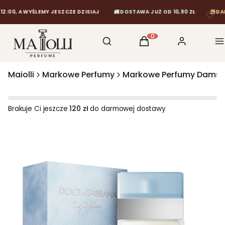
🚚
🎁
, A WYŚLEMY JESZCZE DZISIAJ
DOSTAWA JUŻ OD 10,90 ZŁ
DARMOW
Otwórz wyszukiwarkę
Szukaj
Koszyk
Zaloguj się
M
Produkty w koszyku: 0
Maiolli
Markowe Perfumy
Markowe Perfumy Damsk
Brakuje Ci jeszcze
120 zł
do darmowej dostawy