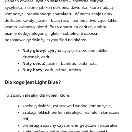
Zapach otwiera wybuch świeżości – soczysta cytryna
sycylijska, zielone jabłko i odrobina dzwonka, które nadają
kompozycji promiennego charakteru. W sercu znajdziemy
delikatne kwiaty: jaśmin, białą różę i bambus, tworzące lekki,
wodno-kwiatowy akord. Baza oparta na cedrze, ambra i
piżmie dodaje elegancji, głębi i subtelnej trwałości,
pozostawiając świeży, czysty ślad na skórze.
Nuty głowy:
cytryna sycylijska, zielone jabłko,
dzwonek, cedr
Nuty serca:
jaśmin, bambus, biała róża
Nuty bazy:
cedr, piżmo, ambra
Dla kogo jest Light Blue?
To zapach idealny dla kobiet, które:
kochają świeże, cytrusowe i wodne kompozycje,
szukają lekkich perfum idealnych na lato i słoneczne
dni,
preferują zapachy czyste, energetyczne i naturalne,
lubią perfumy, które dodają radości, lekkości i