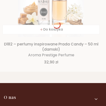
Do koszyka
D182 – perfumy inspirowane Prada Candy – 50 ml
(damski)
Aroma Prestige Perfume
Cena
32,90 zł
Linki w stopce
O nas