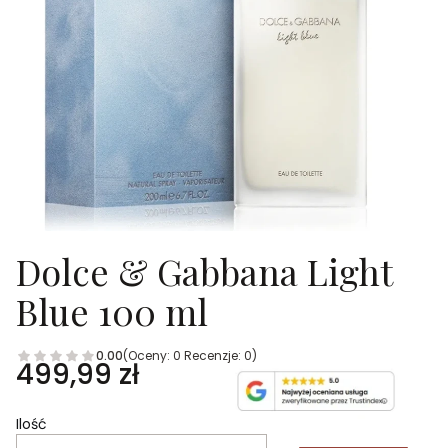
Dolce & Gabbana Light
Blue 100 ml
0.00
(Oceny: 0 Recenzje: 0)
Cena
499,99 zł
Ilość