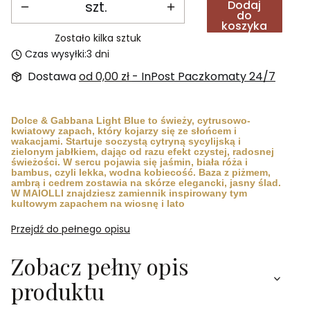
szt.
Dodaj
do
koszyka
Zostało kilka sztuk
Czas wysyłki:
3 dni
Dostawa
od 0,00 zł
- InPost Paczkomaty 24/7
Dolce & Gabbana Light Blue to świeży, cytrusowo-
kwiatowy zapach, który kojarzy się ze słońcem i
wakacjami. Startuje soczystą cytryną sycylijską i
zielonym jabłkiem, dając od razu efekt czystej, radosnej
świeżości. W sercu pojawia się jaśmin, biała róża i
bambus, czyli lekka, wodna kobiecość. Baza z piżmem,
ambrą i cedrem zostawia na skórze elegancki, jasny ślad.
W MAIOLLI znajdziesz zamiennik inspirowany tym
kultowym zapachem na wiosnę i lato
Przejdź do pełnego opisu
Zobacz pełny opis
produktu