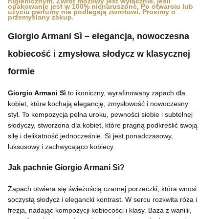
higienicznym. Zwrot możliwy jest wyłącznie, jeśli
opakowanie jest w 100% nienaruszone. Po otwarciu lub
użyciu perfumy nie podlegają zwrotowi. Prosimy o
przemyślany zakup.
Giorgio Armani Sì – elegancja, nowoczesna
kobiecość i zmysłowa słodycz w klasycznej
formie
Giorgio Armani Sì
to ikoniczny, wyrafinowany zapach dla
kobiet, które kochają elegancję, zmysłowość i nowoczesny
styl. To kompozycja pełna uroku, pewności siebie i subtelnej
słodyczy, stworzona dla kobiet, które pragną podkreślić swoją
siłę i delikatność jednocześnie. Sì jest ponadczasowy,
luksusowy i zachwycająco kobiecy.
Jak pachnie Giorgio Armani Sì?
Zapach otwiera się świeżością czarnej porzeczki, która wnosi
soczystą słodycz i elegancki kontrast. W sercu rozkwita róża i
frezja, nadając kompozycji kobiecości i klasy. Baza z wanilii,