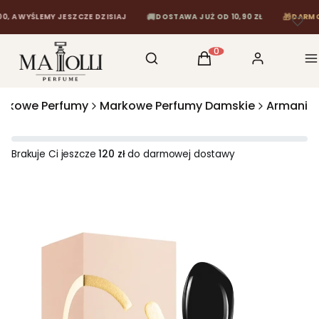
🚚
🎁
 WYŚLEMY JESZCZE DZISIAJ
DOSTAWA JUŻ OD 10,90 ZŁ
DARMOWA D
Otwórz wyszukiwarkę
Szukaj
Koszyk
Zaloguj się
M
Produkty w koszyku: 0
rkowe Perfumy
Markowe Perfumy Damskie
Armani
Brakuje Ci jeszcze
120 zł
do darmowej dostawy