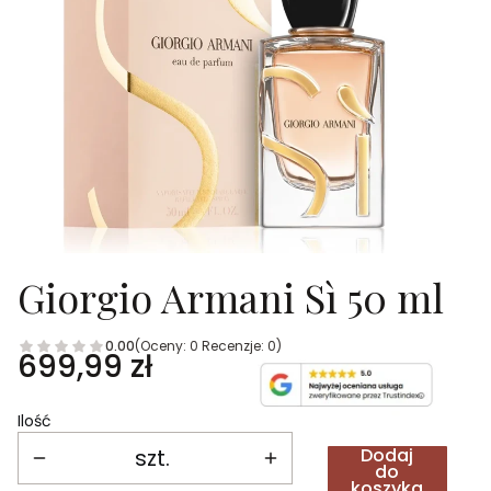
Giorgio Armani Sì 50 ml
0.00
(Oceny: 0 Recenzje: 0)
Cena
699,99 zł
Ilość
szt.
Dodaj
do
koszyka