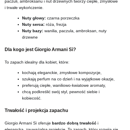
paczuli, ambroksanu i nut drzewnych tworzy ciepłe, zmysłowe
i trwałe wykończenie.
Nuty głowy:
czarna porzeczka
Nuty serca:
róża, frezja
Nuty bazy:
wanilia, paczula, ambroksan, nuty
drzewne
Dla kogo jest Giorgio Armani Sì?
To zapach idealny dla kobiet, które:
kochają eleganckie, zmysłowe kompozycje,
szukają perfum na co dzień i na wyjątkowe okazje,
preferują ciepłe, waniliowo-kwiatowe aromaty,
chcą podkreślić swój styl, pewność siebie i
kobiecość.
Trwałość i projekcja zapachu
Giorgio Armani Sì oferuje
bardzo dobrą trwałość
i
elegancką, zauważalną projekcję. To zapach, który rozwija się