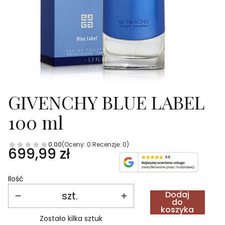
GIVENCHY BLUE LABEL
100 ml
0.00
(Oceny: 0 Recenzje: 0)
Cena
699,99 zł
Ilość
szt.
Dodaj
do
koszyka
Zostało kilka sztuk