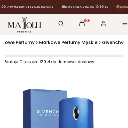
🚚
🎁
A WYŚLEMY JESZCZE DZISIAJ
DOSTAWA JUŻ OD 10,90 ZŁ
DARMOWA
Otwórz wyszukiwarkę
Szukaj
Koszyk
Zaloguj się
M
Produkty w koszyku: 0
rkowe Perfumy
Markowe Perfumy Męskie
Givenchy
Brakuje Ci jeszcze
120 zł
do darmowej dostawy