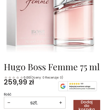
Hugo Boss Femme 75 ml
0.00
(Oceny: 0 Recenzje: 0)
Cena
259,99 zł
Ilość
szt.
Dodaj
do
koszyka