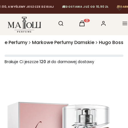
🚚
🎁
A WYŚLEMY JESZCZE DZISIAJ
DOSTAWA JUŻ OD 10,90 ZŁ
DARMOWA
Otwórz wyszukiwarkę
Szukaj
Koszyk
Zaloguj się
M
Produkty w koszyku: 0
we Perfumy
Markowe Perfumy Damskie
Hugo Boss
Brakuje Ci jeszcze
120 zł
do darmowej dostawy