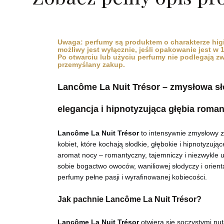
Uwaga: perfumy są produktem o charakterze hig
możliwy jest wyłącznie, jeśli opakowanie jest w
Po otwarciu lub użyciu perfumy nie podlegają z
przemyślany zakup.
Lancôme La Nuit Trésor – zmysłowa sł
elegancja i hipnotyzująca głębia roma
Lancôme La Nuit Trésor
to intensywnie zmysłowy 
kobiet, które kochają słodkie, głębokie i hipnotyzują
aromat nocy – romantyczny, tajemniczy i niezwykle u
sobie bogactwo owoców, waniliowej słodyczy i orienta
perfumy pełne pasji i wyrafinowanej kobiecości.
Jak pachnie Lancôme La Nuit Trésor?
Lancôme La Nuit Trésor
otwiera się soczystymi nuta