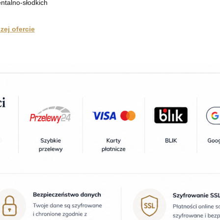
entalno-słodkich
ej ofercie