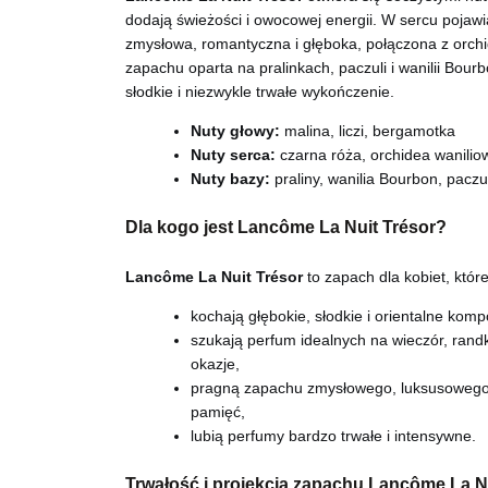
dodają świeżości i owocowej energii. W sercu pojawi
zmysłowa, romantyczna i głęboka, połączona z orch
zapachu oparta na pralinkach, paczuli i wanilii Bourb
słodkie i niezwykle trwałe wykończenie.
Nuty głowy:
malina, liczi, bergamotka
Nuty serca:
czarna róża, orchidea wanilio
Nuty bazy:
praliny, wanilia Bourbon, paczu
Dla kogo jest Lancôme La Nuit Trésor?
Lancôme La Nuit Trésor
to zapach dla kobiet, które
kochają głębokie, słodkie i orientalne komp
szukają perfum idealnych na wieczór, rand
okazje,
pragną zapachu zmysłowego, luksusowego
pamięć,
lubią perfumy bardzo trwałe i intensywne.
Trwałość i projekcja zapachu Lancôme La N