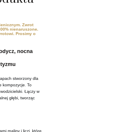
ienicznym. Zwrot
 100% nienaruszone.
wrotowi. Prosimy o
odycz, nocna
ntyzmu
zapach stworzony dla
ce kompozycje. To
wodzicielski. Łączy w
lnej głębi, tworząc
mi maliny i liczi, które