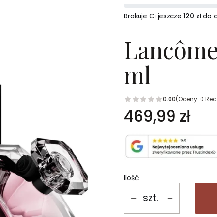
Brakuje Ci jeszcze
120 zł
do 
Lancôme 
ml
0.00
(Oceny: 0 Rec
Cena
469,99 zł
Ilość
szt.