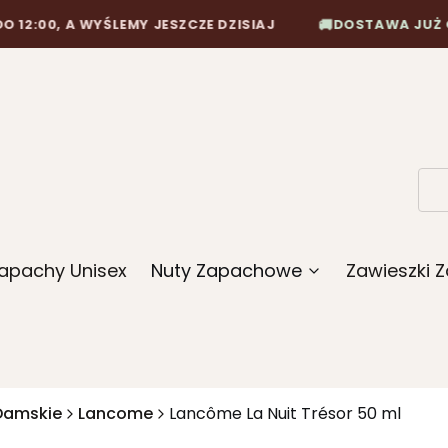
🚚
 A WYŚLEMY JESZCZE DZISIAJ
DOSTAWA JUŻ OD 10,90 
apachy Unisex
Nuty Zapachowe
Zawieszki
Damskie
Lancome
Lancôme La Nuit Trésor 50 ml