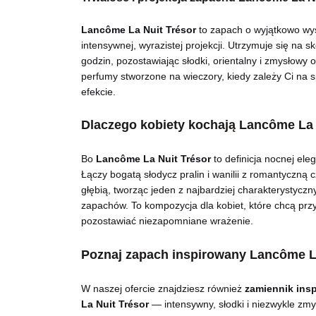
Lancôme La Nuit Trésor
to zapach o wyjątkowo wyso
intensywnej, wyrazistej projekcji. Utrzymuje się na s
godzin, pozostawiając słodki, orientalny i zmysłowy
perfumy stworzone na wieczory, kiedy zależy Ci na 
efekcie.
Dlaczego kobiety kochają Lancôme La 
Bo
Lancôme La Nuit Trésor
to definicja nocnej eleg
Łączy bogatą słodycz pralin i wanilii z romantyczną c
głębią, tworząc jeden z najbardziej charakterystycz
zapachów. To kompozycja dla kobiet, które chcą prz
pozostawiać niezapomniane wrażenie.
Poznaj zapach inspirowany Lancôme La
W naszej ofercie znajdziesz również
zamiennik ins
La Nuit Trésor
— intensywny, słodki i niezwykle zmy