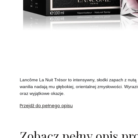
Lancôme La Nuit Trésor to intensywny, słodki zapach z nutą ma
wanilia nadają mu głębokiej, orientalnej zmysłowości. Wyrazis
oraz wyjątkowe okazje.
Przejdź do pełnego opisu
Zobacz pełny opis pr