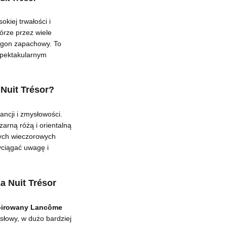
kiej trwałości i
kórze przez wiele
 ogon zapachowy. To
spektakularnym
Nuit Trésor?
ancji i zmysłowości.
zarną różą i orientalną
nych wieczorowych
yciągać uwagę i
 Nuit Trésor
pirowany Lancôme
słowy, w dużo bardziej