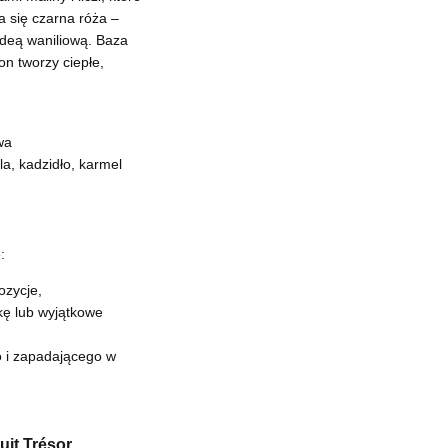
a się czarna róża –
ideą waniliową. Baza
on tworzy ciepłe,
wa
la, kadzidło, karmel
:
ozycje,
kę lub wyjątkowe
 i zapadającego w
uit Trésor