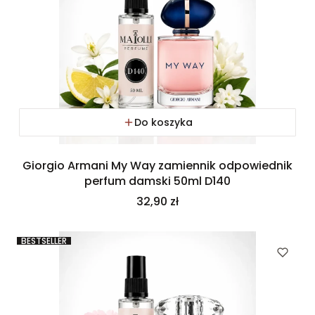
Do koszyka
Giorgio Armani My Way zamiennik odpowiednik
perfum damski 50ml D140
Cena
32,90 zł
BESTSELLER