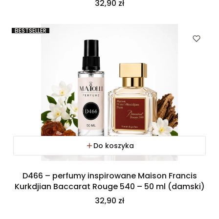
Cena
32,90 zł
BESTSELLER
Do koszyka
D466 – perfumy inspirowane Maison Francis
Kurkdjian Baccarat Rouge 540 – 50 ml (damski)
Cena
32,90 zł