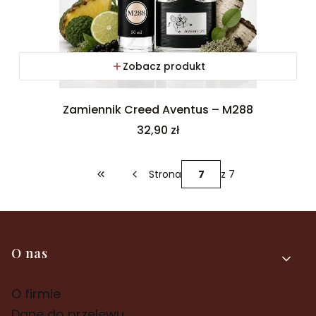
Zobacz produkt
Zamiennik Creed Aventus – M288
Cena
32,90 zł
Strona
z 7
Wróć do pierwszej strony z produktami
Linki w stopce
O nas
O firmie
Dane do przelewu