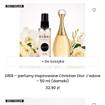
BESTSELLER
Do koszyka
D159 – perfumy inspirowane Christian Dior J’adore
– 50 ml (damski)
Cena
32,90 zł
BESTSELLER