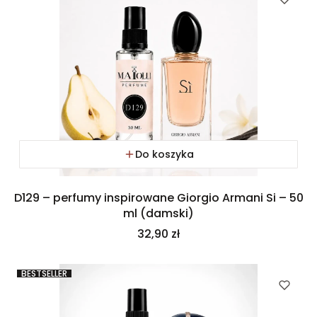
Do koszyka
D129 – perfumy inspirowane Giorgio Armani Si – 50
ml (damski)
Cena
32,90 zł
BESTSELLER