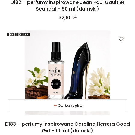
D192 – perfumy inspirowane Jean Paul Gaultier
Scandal – 50 ml (damski)
Cena
32,90 zł
BESTSELLER
Do koszyka
D183 – perfumy inspirowane Carolina Herrera Good
Girl – 50 ml (damski)