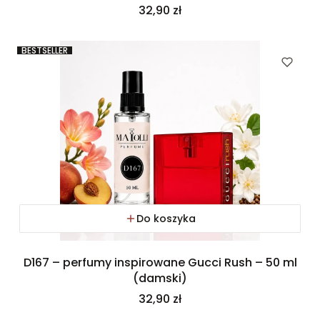
Cena
32,90 zł
BESTSELLER
Do koszyka
D167 – perfumy inspirowane Gucci Rush – 50 ml
(damski)
Cena
32,90 zł