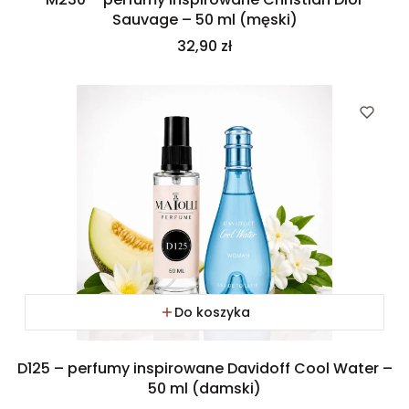
Sauvage – 50 ml (męski)
Cena
32,90 zł
Do koszyka
D125 – perfumy inspirowane Davidoff Cool Water –
50 ml (damski)