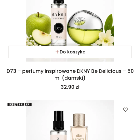
Do koszyka
D73 – perfumy inspirowane DKNY Be Delicious – 50
ml (damski)
Cena
32,90 zł
BESTSELLER