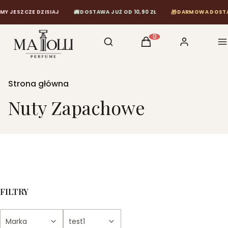
🚚
🎁
ZISIAJ
DOSTAWA JUŻ OD 10,90 ZŁ
DARMOWA DOSTAWA OD 120 Z
Otwórz wyszukiwarkę
Szukaj
Koszyk
Zaloguj się
M
Produkty w koszyku: 0
Strona główna
Nuty Zapachowe
FILTRY
Marka
test1