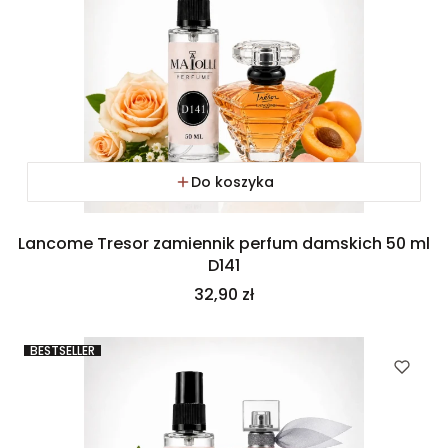
Do koszyka
Lancome Tresor zamiennik perfum damskich 50 ml
D141
Cena
32,90 zł
BESTSELLER