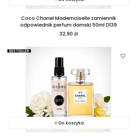
Coco Chanel Mademoiselle zamiennik
odpowiednik perfum damski 50ml D139
Cena
32,90 zł
BESTSELLER
Do koszyka