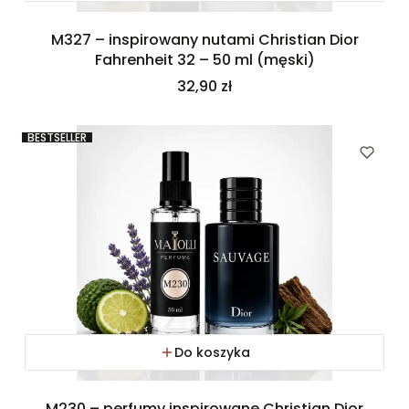
M327 – inspirowany nutami Christian Dior
Fahrenheit 32 – 50 ml (męski)
Cena
32,90 zł
BESTSELLER
Do koszyka
M230 – perfumy inspirowane Christian Dior