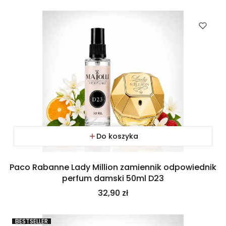
Do koszyka
Paco Rabanne Lady Million zamiennik odpowiednik
perfum damski 50ml D23
Cena
32,90 zł
BESTSELLER