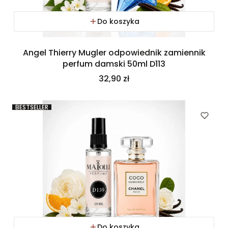
Do koszyka
Angel Thierry Mugler odpowiednik zamiennik
perfum damski 50ml D113
Cena
32,90 zł
BESTSELLER
Do koszyka