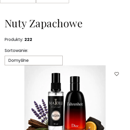
Koniec filtrów
Nuty Zapachowe
Produkty:
222
Lista produktów
Sortowanie:
Domyślne