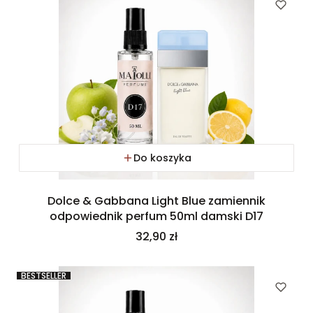
Do koszyka
Dolce & Gabbana Light Blue zamiennik
odpowiednik perfum 50ml damski D17
Cena
32,90 zł
BESTSELLER