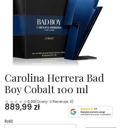
Carolina Herrera Bad
Boy Cobalt 100 ml
0.00
(Oceny: 0 Recenzje: 0)
Cena
889,99 zł
Ilość