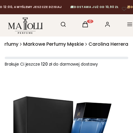
🚚
🎁
00, A WYŚLEMY JESZCZE DZISIAJ
DOSTAWA JUŻ OD 10,90 ZŁ
DARM
Otwórz wyszukiwarkę
Szukaj
Koszyk
Zaloguj się
M
Produkty w koszyku: 0
Perfumy
Markowe Perfumy Męskie
Carolina Herrera
Brakuje Ci jeszcze
120 zł
do darmowej dostawy