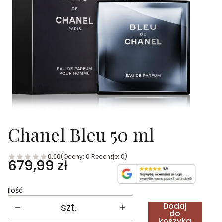
Chanel Bleu 50 ml
0.00
(Oceny: 0 Recenzje: 0)
Cena
679,99 zł
Ilość
szt.
Dodaj
do
koszyka