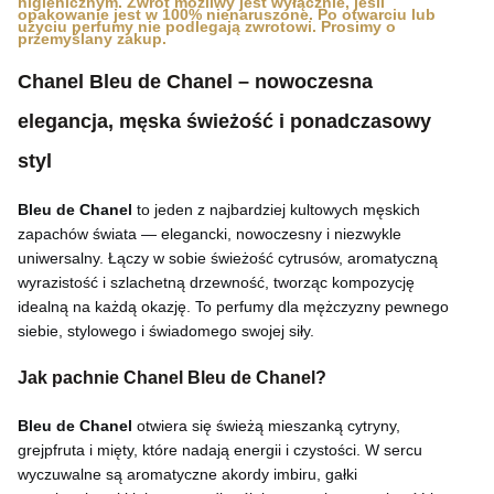
higienicznym. Zwrot możliwy jest wyłącznie, jeśli
opakowanie jest w 100% nienaruszone. Po otwarciu lub
użyciu perfumy nie podlegają zwrotowi. Prosimy o
przemyślany zakup.
Chanel Bleu de Chanel – nowoczesna
elegancja, męska świeżość i ponadczasowy
styl
Bleu de Chanel
to jeden z najbardziej kultowych męskich
zapachów świata — elegancki, nowoczesny i niezwykle
uniwersalny. Łączy w sobie świeżość cytrusów, aromatyczną
wyrazistość i szlachetną drzewność, tworząc kompozycję
idealną na każdą okazję. To perfumy dla mężczyzny pewnego
siebie, stylowego i świadomego swojej siły.
Jak pachnie Chanel Bleu de Chanel?
Bleu de Chanel
otwiera się świeżą mieszanką cytryny,
grejpfruta i mięty, które nadają energii i czystości. W sercu
wyczuwalne są aromatyczne akordy imbiru, gałki