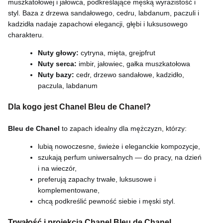
muszkatołowej i jałowca, podkreślające męską wyrazistość i
styl. Baza z drzewa sandałowego, cedru, labdanum, paczuli i
kadzidła nadaje zapachowi elegancji, głębi i luksusowego
charakteru.
Nuty głowy:
cytryna, mięta, grejpfrut
Nuty serca:
imbir, jałowiec, gałka muszkatołowa
Nuty bazy:
cedr, drzewo sandałowe, kadzidło,
paczula, labdanum
Dla kogo jest Chanel Bleu de Chanel?
Bleu de Chanel
to zapach idealny dla mężczyzn, którzy:
lubią nowoczesne, świeże i eleganckie kompozycje,
szukają perfum uniwersalnych — do pracy, na dzień
i na wieczór,
preferują zapachy trwałe, luksusowe i
komplementowane,
chcą podkreślić pewność siebie i męski styl.
Trwałość i projekcja Chanel Bleu de Chanel