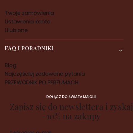
Twoje zamówienia
Ustawienia konta
Ulubione
FAQ I PORADNIKI
Blog
Najczęściej zadawane pytania
PRZEWODNIK PO PERFUMACH
DOŁĄCZ DO ŚWIATA MAIOLLI
Zapisz się do newslettera i zyskaj
-10% na zakupy
Twój adres e-mail