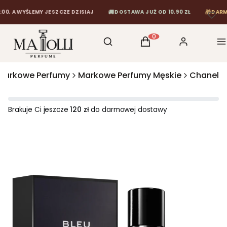
🚚
🎁
A WYŚLEMY JESZCZE DZISIAJ
DOSTAWA JUŻ OD 10,90 ZŁ
DARMOWA 
Otwórz wyszukiwarkę
Szukaj
Koszyk
Zaloguj się
M
Produkty w koszyku: 0
Markowe Perfumy
Markowe Perfumy Męskie
Chanel
Brakuje Ci jeszcze
120 zł
do darmowej dostawy