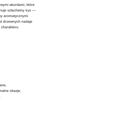
sowymi akordami, które
uje szlachetny irys —
ony aromatycznymi
nut drzewnych nadaje
 charakteru.
ane,
malne okazje,
.