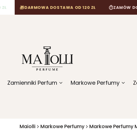
🎁
⏱
DARMOWA DOSTAWA OD 120 ZŁ
ZAMÓW DO 12:00, 
Zamienniki Perfum
Markowe Perfumy
Z
Maiolli
Markowe Perfumy
Markowe Perfumy 