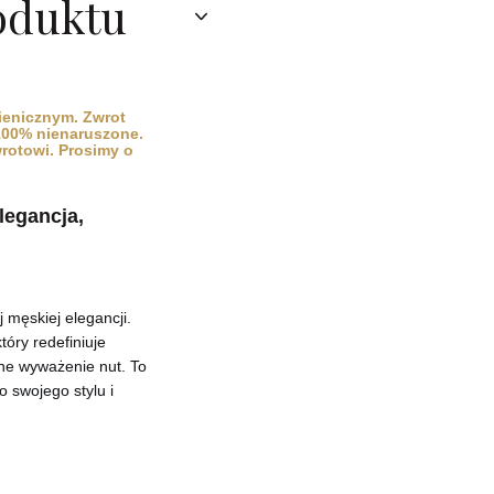
oduktu
ienicznym. Zwrot
 100% nienaruszone.
wrotowi. Prosimy o
legancja,
 męskiej elegancji.
tóry redefiniuje
jne wyważenie nut. To
 swojego stylu i