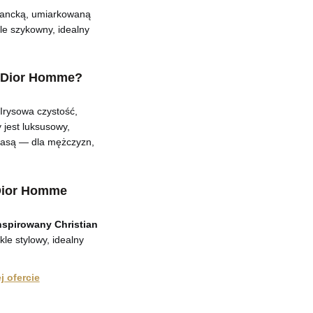
egancką, umiarkowaną
kle szykowny, idealny
n Dior Homme?
Irysowa czystość,
 jest luksusowy,
klasą — dla mężczyzn,
 Dior Homme
nspirowany Christian
le stylowy, idealny
 ofercie