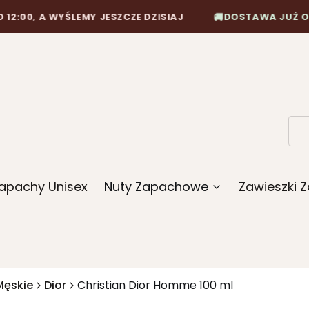
🚚
A WYŚLEMY JESZCZE DZISIAJ
DOSTAWA JUŻ OD 10,90 Z
apachy Unisex
Nuty Zapachowe
Zawieszki
Męskie
Dior
Christian Dior Homme 100 ml