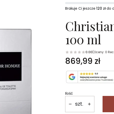
Brakuje Ci jeszcze
120 zł
do 
Christi
100 ml
0.00
(Oceny: 0 Rec
Cena
869,99 zł
Ilość
szt.