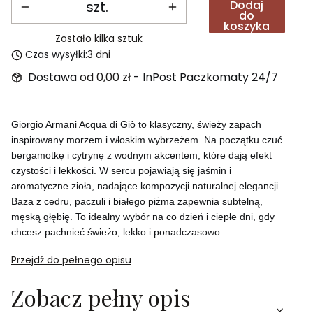
szt.
Dodaj
do
koszyka
Zostało kilka sztuk
Czas wysyłki:
3 dni
Dostawa
od 0,00 zł
- InPost Paczkomaty 24/7
Giorgio Armani Acqua di Giò to klasyczny, świeży zapach
inspirowany morzem i włoskim wybrzeżem. Na początku czuć
bergamotkę i cytrynę z wodnym akcentem, które dają efekt
czystości i lekkości. W sercu pojawiają się jaśmin i
aromatyczne zioła, nadające kompozycji naturalnej elegancji.
Baza z cedru, paczuli i białego piżma zapewnia subtelną,
męską głębię. To idealny wybór na co dzień i ciepłe dni, gdy
chcesz pachnieć świeżo, lekko i ponadczasowo.
Przejdź do pełnego opisu
Zobacz pełny opis