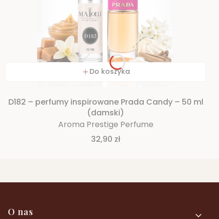
Do koszyka
D182 – perfumy inspirowane Prada Candy – 50 ml
(damski)
Aroma Prestige Perfume
Cena
32,90 zł
Linki w stopce
O nas