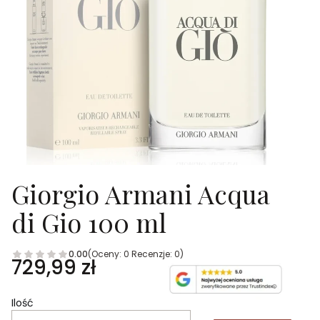
Giorgio Armani Acqua
di Gio 100 ml
0.00
(Oceny: 0 Recenzje: 0)
Cena
729,99 zł
Ilość