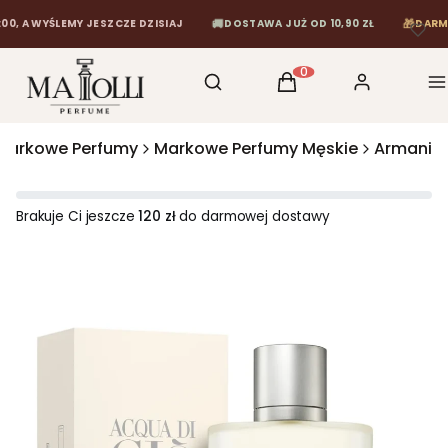
🚚
🎁
 WYŚLEMY JESZCZE DZISIAJ
DOSTAWA JUŻ OD 10,90 ZŁ
DARMOWA 
Otwórz wyszukiwarkę
Szukaj
Koszyk
Zaloguj się
M
Produkty w koszyku: 0
Markowe Perfumy
Markowe Perfumy Męskie
Armani
Brakuje Ci jeszcze
120 zł
do darmowej dostawy