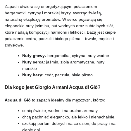
Zapach otwiera się energetyzującym połączeniem
bergamotki, cytryny i morskiej bryzy, tworząc świeżą,
naturalną eksplozję aromatów. W sercu pojawiają się
eleganckie nuty jaśminu, nut wodnych oraz subtelnych ziół,
które nadają kompozycji harmonii i lekkości. Bazą jest ciepłe
połączenie cedru, paczuli i białego piżma – trwałe, męskie i
zmysłowe.
Nuty głowy:
bergamotka, cytryna, nuty wodne
Nuty serca:
jaśmin, zioła aromatyczne, nuty
morskie
Nuty bazy:
cedr, paczula, białe piżmo
Dla kogo jest Giorgio Armani Acqua di Giò?
Acqua di Giò
to zapach idealny dla mężczyzn, którzy:
cenią świeże, wodne i naturalne aromaty,
chcą pachnieć elegancko, ale lekko i nienachalnie,
szukają perfum dobrych na co dzień, do pracy i na
ciepłe dni,