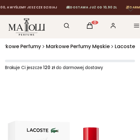
🚚
🎁
A WYŚLEMY JESZCZE DZISIAJ
DOSTAWA JUŻ OD 10,90 ZŁ
DARMOWA 
Otwórz wyszukiwarkę
Szukaj
Koszyk
Zaloguj się
M
Produkty w koszyku: 0
arkowe Perfumy
Markowe Perfumy Męskie
Lacoste
Brakuje Ci jeszcze
120 zł
do darmowej dostawy