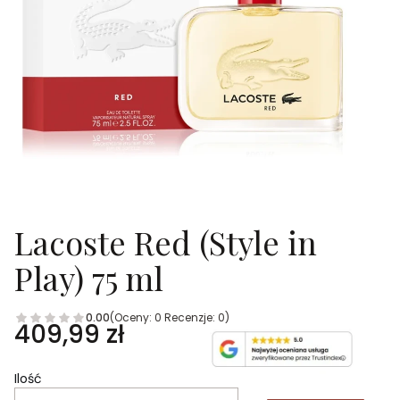
Lacoste Red (Style in
Play) 75 ml
0.00
(Oceny: 0 Recenzje: 0)
Cena
409,99 zł
Ilość