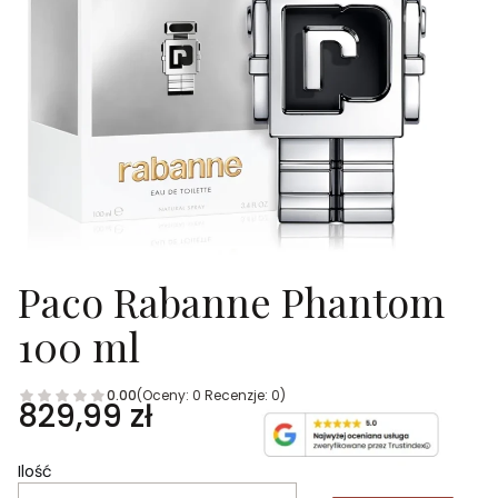
Paco Rabanne Phantom
100 ml
0.00
(Oceny: 0 Recenzje: 0)
Cena
829,99 zł
Ilość