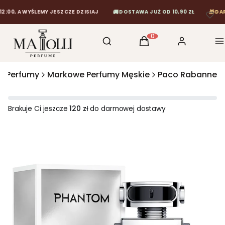
🚚
🎁
, A WYŚLEMY JESZCZE DZISIAJ
DOSTAWA JUŻ OD 10,90 ZŁ
DARMOW
Otwórz wyszukiwarkę
Szukaj
Koszyk
Zaloguj się
M
Produkty w koszyku: 0
e Perfumy
Markowe Perfumy Męskie
Paco Rabanne
Brakuje Ci jeszcze
120 zł
do darmowej dostawy