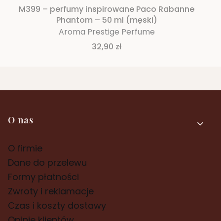
M399 – perfumy inspirowane Paco Rabanne
Phantom – 50 ml (męski)
Aroma Prestige Perfume
Cena
32,90 zł
Linki w stopce
O nas
O firmie
Dane do przelewu
Formy płatności
Zwroty i reklamacje
Czas i koszty dostawy
Opinie klientów