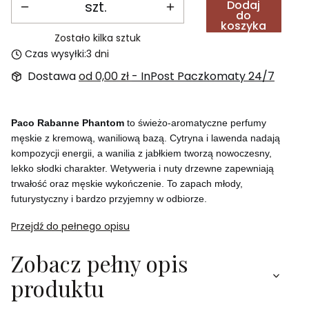
szt.
Dodaj
do
koszyka
Zostało kilka sztuk
Czas wysyłki:
3 dni
Dostawa
od 0,00 zł
- InPost Paczkomaty 24/7
Paco Rabanne Phantom
to świeżo-aromatyczne perfumy
męskie z kremową, waniliową bazą. Cytryna i lawenda nadają
kompozycji energii, a wanilia z jabłkiem tworzą nowoczesny,
lekko słodki charakter. Wetyweria i nuty drzewne zapewniają
trwałość oraz męskie wykończenie. To zapach młody,
futurystyczny i bardzo przyjemny w odbiorze.
Przejdź do pełnego opisu
Zobacz pełny opis
produktu