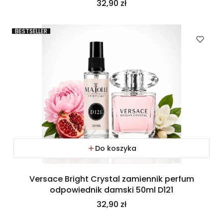
Cena
32,90 zł
BESTSELLER
Do koszyka
Versace Bright Crystal zamiennik perfum
odpowiednik damski 50ml D121
Cena
32,90 zł