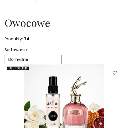
Koniec filtrów
Owocowe
Produkty:
74
Lista produktów
Sortowanie:
Domyślne
BESTSELLER