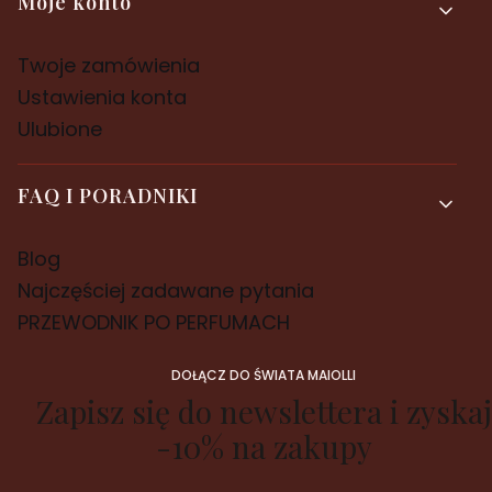
Moje konto
Twoje zamówienia
Ustawienia konta
Ulubione
FAQ I PORADNIKI
Blog
Najczęściej zadawane pytania
PRZEWODNIK PO PERFUMACH
DOŁĄCZ DO ŚWIATA MAIOLLI
Zapisz się do newslettera i zyskaj
-10% na zakupy