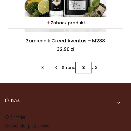
Zobacz produkt
Zamiennik Creed Aventus – M288
Cena
32,90 zł
Strona
z 3
Wróć do pierwszej strony z produktami
Linki w stopce
O nas
O firmie
Dane do przelewu