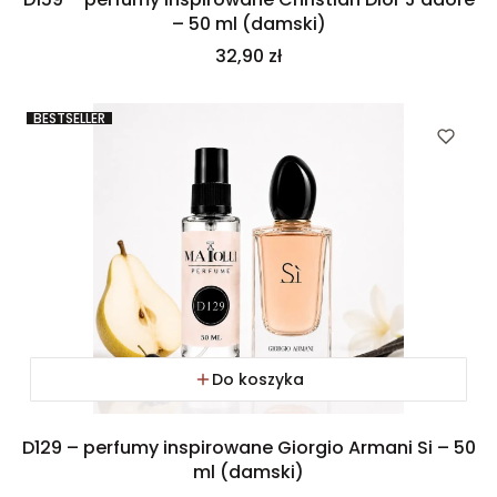
– 50 ml (damski)
Cena
32,90 zł
BESTSELLER
Do koszyka
D129 – perfumy inspirowane Giorgio Armani Si – 50
ml (damski)