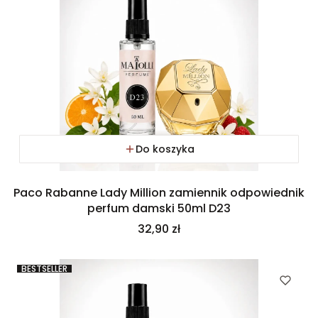
Do koszyka
Paco Rabanne Lady Million zamiennik odpowiednik
perfum damski 50ml D23
Cena
32,90 zł
BESTSELLER