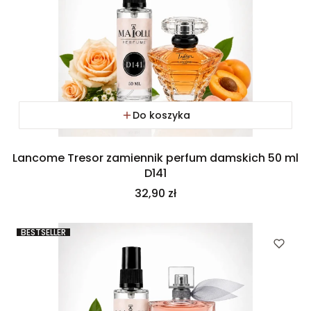
Do koszyka
Lancome Tresor zamiennik perfum damskich 50 ml
D141
Cena
32,90 zł
BESTSELLER