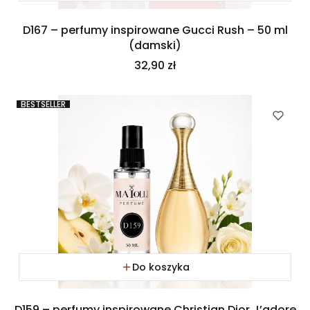
D167 – perfumy inspirowane Gucci Rush – 50 ml
(damski)
Cena
32,90 zł
BESTSELLER
Do koszyka
D159 – perfumy inspirowane Christian Dior J’adore