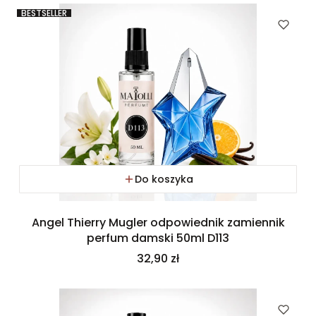
BESTSELLER
Do koszyka
Angel Thierry Mugler odpowiednik zamiennik
perfum damski 50ml D113
Cena
32,90 zł