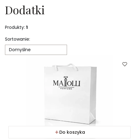
Dodatki
Produkty:
1
Lista produktów
Sortowanie:
Domyślne
Do koszyka