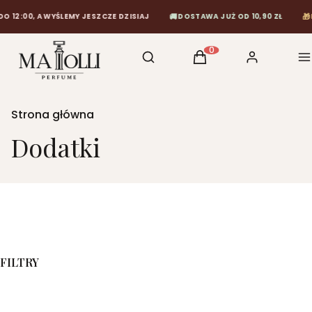
🚚
🎁
12:00, A WYŚLEMY JESZCZE DZISIAJ
DOSTAWA JUŻ OD 10,90 ZŁ
D
Otwórz wyszukiwarkę
Szukaj
Koszyk
Zaloguj się
M
Produkty w koszyku: 0
Strona główna
Dodatki
FILTRY
Koniec filtrów