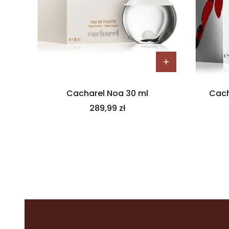
Cacharel Noa 30 ml
Cach
Cena
289,99 zł