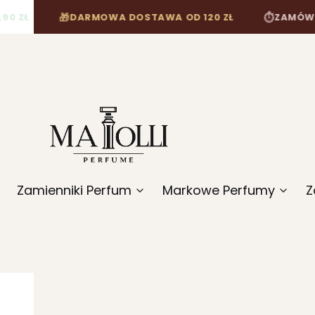
 ZŁ
DARMOWA DOSTAWA OD 120 ZŁ
ZAMÓW DO 
🎁
⏱
Zamienniki Perfum
Markowe Perfumy
Z