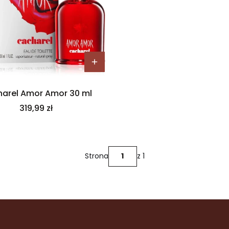
arel Amor Amor 30 ml
Cena
319,99 zł
Strona
z 1