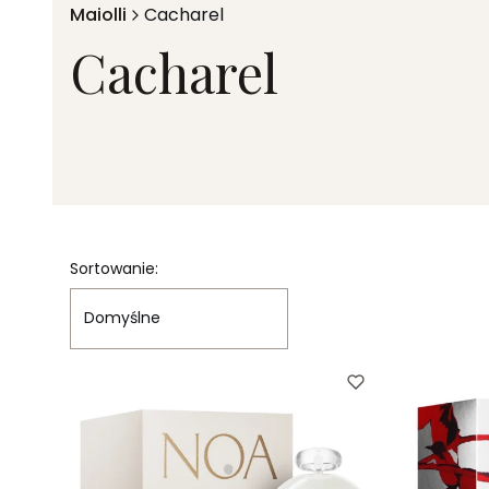
Maiolli
Cacharel
Cacharel
Lista produktów
Sortowanie:
Domyślne