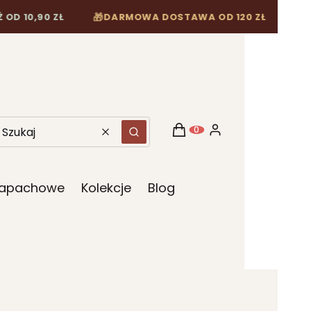
 10,90 ZŁ
DARMOWA DOSTAWA OD 120 ZŁ
🎁
Koszyk
Zaloguj się
Produkty w koszyku: 0. Z
Wyczyść
Szukaj
 Zapachowe
Kolekcje
Blog