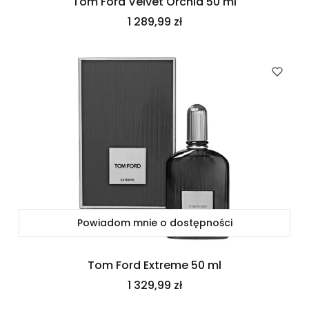
Tom Ford Velvet Orchid 50 ml
Cena
1 289,99 zł
Powiadom mnie o dostępności
Tom Ford Extreme 50 ml
Cena
1 329,99 zł