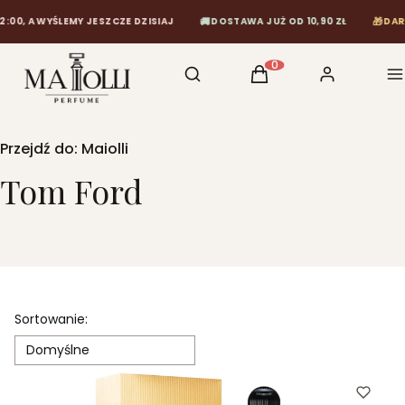
🚚
🎁
 A WYŚLEMY JESZCZE DZISIAJ
DOSTAWA JUŻ OD 10,90 ZŁ
DARMOWA
Otwórz wyszukiwarkę
Szukaj
Koszyk
Zaloguj się
M
Produkty w koszyku: 0
Przejdź do:
Maiolli
Tom Ford
Lista produktów
Sortowanie:
Domyślne