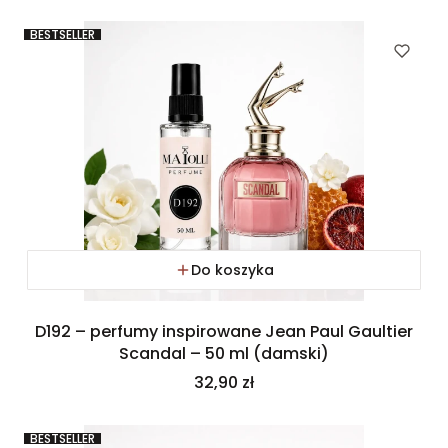
BESTSELLER
Do koszyka
D192 – perfumy inspirowane Jean Paul Gaultier
Scandal – 50 ml (damski)
Cena
32,90 zł
BESTSELLER