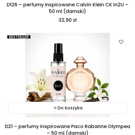
D126 – perfumy inspirowane Calvin Klein CK In2U –
50 ml (damski)
Cena
32,90 zł
BESTSELLER
Do koszyka
D21 – perfumy inspirowane Paco Rabanne Olympea
– 50 ml (damski)