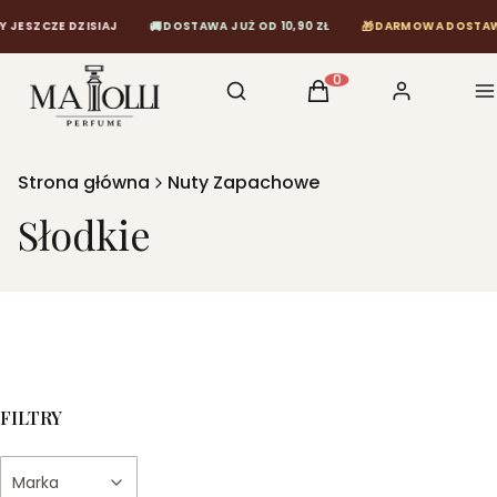
🚚
🎁
ISIAJ
DOSTAWA JUŻ OD 10,90 ZŁ
DARMOWA DOSTAWA OD 120 ZŁ
Otwórz wyszukiwarkę
Szukaj
Koszyk
Zaloguj się
M
Produkty w koszyku: 0
Strona główna
Nuty Zapachowe
Słodkie
FILTRY
Marka