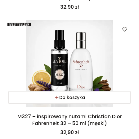
Cena
32,90 zł
BESTSELLER
Do koszyka
M327 – inspirowany nutami Christian Dior
Fahrenheit 32 – 50 ml (męski)
Cena
32,90 zł