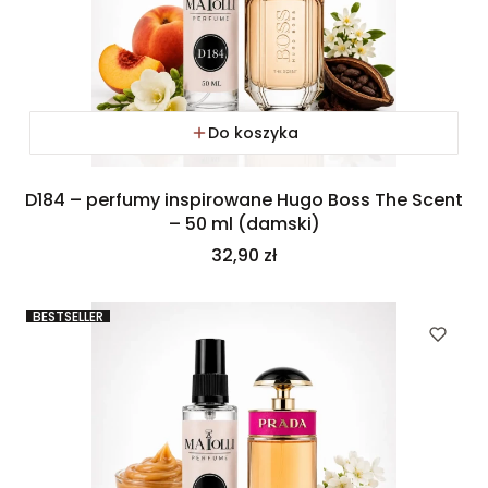
Do koszyka
D184 – perfumy inspirowane Hugo Boss The Scent
– 50 ml (damski)
Cena
32,90 zł
BESTSELLER