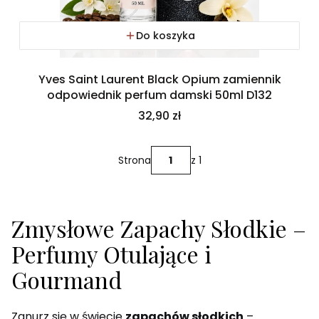
Do koszyka
Yves Saint Laurent Black Opium zamiennik
odpowiednik perfum damski 50ml D132
Cena
32,90 zł
Strona
z 1
Zmysłowe Zapachy Słodkie –
Perfumy Otulające i
Gourmand
Zanurz się w świecie
zapachów słodkich
–