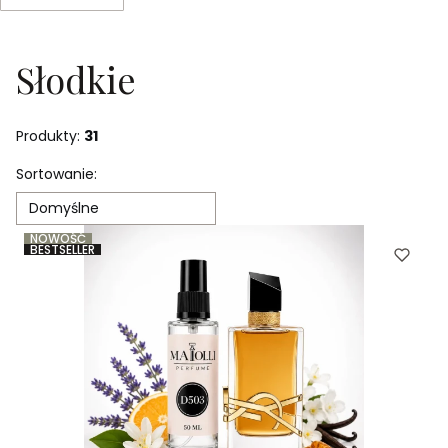
Koniec filtrów
Słodkie
Produkty:
31
Lista produktów
Sortowanie:
Domyślne
NOWOŚĆ
BESTSELLER