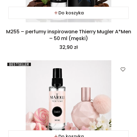
Do koszyka
M255 – perfumy inspirowane Thierry Mugler A*Men
– 50 ml (męski)
Cena
32,90 zł
BESTSELLER
Do koszyka