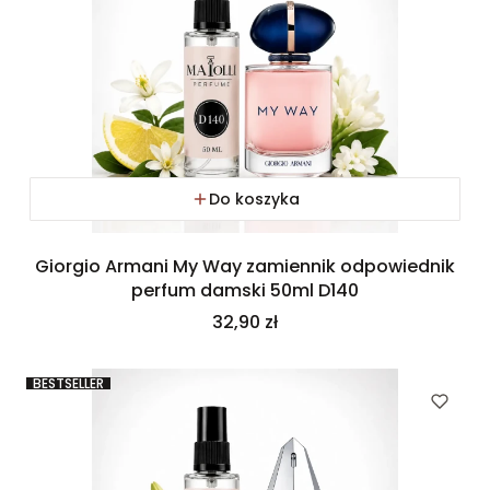
Do koszyka
Giorgio Armani My Way zamiennik odpowiednik
perfum damski 50ml D140
Cena
32,90 zł
BESTSELLER