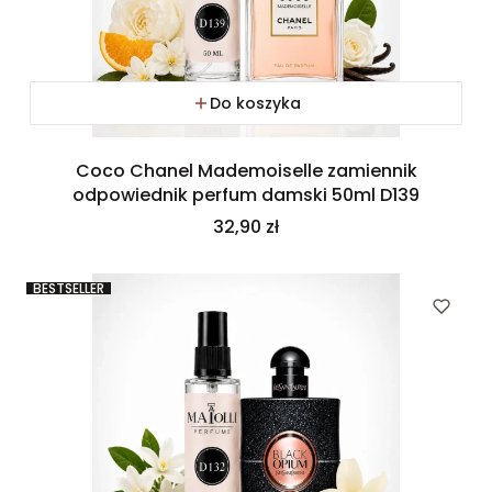
Do koszyka
Coco Chanel Mademoiselle zamiennik
odpowiednik perfum damski 50ml D139
Cena
32,90 zł
BESTSELLER