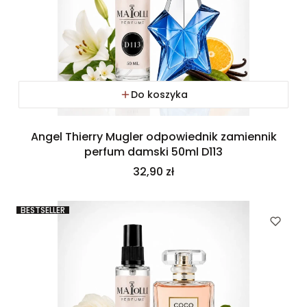
Do koszyka
Angel Thierry Mugler odpowiednik zamiennik
perfum damski 50ml D113
Cena
32,90 zł
BESTSELLER