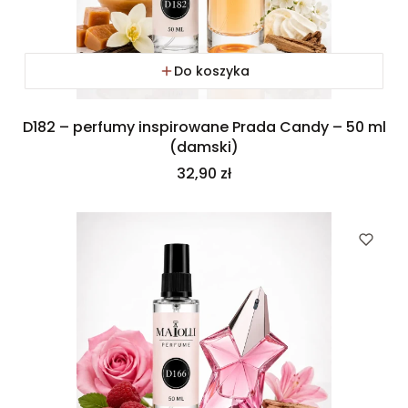
Do koszyka
D182 – perfumy inspirowane Prada Candy – 50 ml
(damski)
Cena
32,90 zł