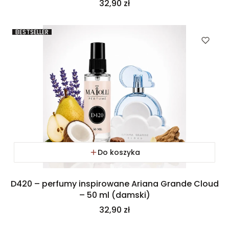
Cena
32,90 zł
BESTSELLER
Do koszyka
D420 – perfumy inspirowane Ariana Grande Cloud
– 50 ml (damski)
Cena
32,90 zł