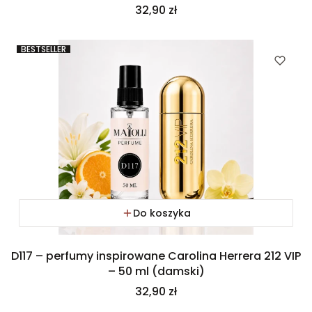
Cena
32,90 zł
BESTSELLER
Do koszyka
D117 – perfumy inspirowane Carolina Herrera 212 VIP
– 50 ml (damski)
Cena
32,90 zł