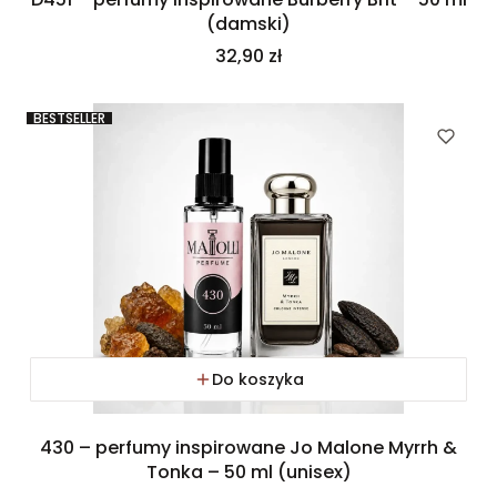
(damski)
Cena
32,90 zł
BESTSELLER
Do koszyka
430 – perfumy inspirowane Jo Malone Myrrh &
Tonka – 50 ml (unisex)