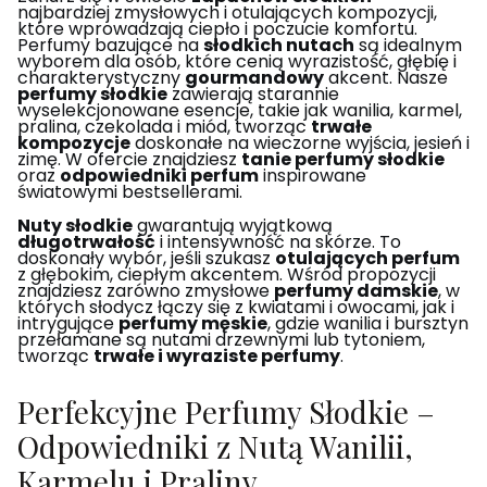
najbardziej zmysłowych i otulających kompozycji,
które wprowadzają ciepło i poczucie komfortu.
Perfumy bazujące na
słodkich nutach
są idealnym
wyborem dla osób, które cenią wyrazistość, głębię i
charakterystyczny
gourmandowy
akcent. Nasze
perfumy słodkie
zawierają starannie
wyselekcjonowane esencje, takie jak wanilia, karmel,
pralina, czekolada i miód, tworząc
trwałe
kompozycje
doskonałe na wieczorne wyjścia, jesień i
zimę. W ofercie znajdziesz
tanie perfumy słodkie
oraz
odpowiedniki perfum
inspirowane
światowymi bestsellerami.
Nuty słodkie
gwarantują wyjątkową
długotrwałość
i intensywność na skórze. To
doskonały wybór, jeśli szukasz
otulających perfum
z głębokim, ciepłym akcentem. Wśród propozycji
znajdziesz zarówno zmysłowe
perfumy damskie
, w
których słodycz łączy się z kwiatami i owocami, jak i
intrygujące
perfumy męskie
, gdzie wanilia i bursztyn
przełamane są nutami drzewnymi lub tytoniem,
tworząc
trwałe i wyraziste perfumy
.
Perfekcyjne Perfumy Słodkie –
Odpowiedniki z Nutą Wanilii,
Karmelu i Praliny