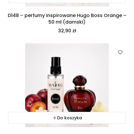
D148 – perfumy inspirowane Hugo Boss Orange –
50 ml (damski)
Cena
32,90 zł
Do koszyka