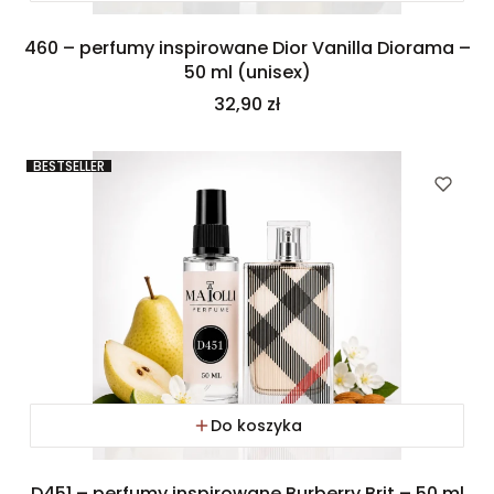
460 – perfumy inspirowane Dior Vanilla Diorama –
50 ml (unisex)
Cena
32,90 zł
BESTSELLER
Do koszyka
D451 – perfumy inspirowane Burberry Brit – 50 ml