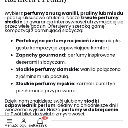
Wybierz
perfumy z nutą wanilii, praliny lub miodu
i poczuj luksusowe otulenie. Nasze
trwałe perfumy
słodkie
to gwarancja intensywności utrzymującej się
przez wiele godzin. Oferujemy szeroką gamę
kompozycji z dominującą słodyczą:
Perfekcyjne perfumy na jesień i zimę:
ciepłe,
gęste kompozycje zapewniające komfort.
Zapachy gourmand:
perfumy inspirowane
deserami i słodyczami.
Słodkie perfumy damskie:
wanilia połączona
z jaśminem lub paczulą.
Słodkie perfumy męskie:
karmel i bursztyn
przełamane przyprawami.
Dzięki nam znajdziesz swój ulubiony
słodki
odpowiednik perfum
idealny na chłodniejsze dni i
wieczorne wyjścia. Nasze
perfumy w dobrej cenie
to Twój bilet do świata zmysłowości.
Produkty w koszyku: 0. Zobacz szczegóły
Menu
Zaloguj się
Koszyk