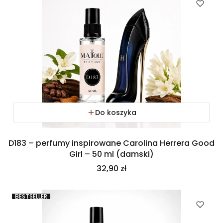
Do koszyka
D183 – perfumy inspirowane Carolina Herrera Good
Girl – 50 ml (damski)
Cena
32,90 zł
BESTSELLER