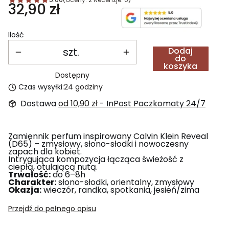
Cena
32,90 zł
Ilość
szt.
Dodaj
do
koszyka
Dostępny
Czas wysyłki:
24 godziny
Dostawa
od 10,90 zł
- InPost Paczkomaty 24/7
Zamiennik perfum inspirowany Calvin Klein Reveal
(D65) – zmysłowy, słono-słodki i nowoczesny
zapach dla kobiet.
Intrygująca kompozycja łącząca świeżość z
ciepłą, otulającą nutą.
Trwałość:
do 6–8h
Charakter:
słono-słodki, orientalny, zmysłowy
Okazja:
wieczór, randka, spotkania, jesień/zima
Przejdź do pełnego opisu