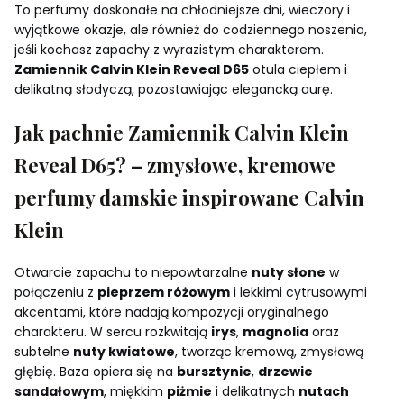
To perfumy doskonałe na chłodniejsze dni, wieczory i
wyjątkowe okazje, ale również do codziennego noszenia,
jeśli kochasz zapachy z wyrazistym charakterem.
Zamiennik Calvin Klein Reveal D65
otula ciepłem i
delikatną słodyczą, pozostawiając elegancką aurę.
Jak pachnie Zamiennik Calvin Klein
Reveal D65? – zmysłowe, kremowe
perfumy damskie inspirowane Calvin
Klein
Otwarcie zapachu to niepowtarzalne
nuty słone
w
połączeniu z
pieprzem różowym
i lekkimi cytrusowymi
akcentami, które nadają kompozycji oryginalnego
charakteru. W sercu rozkwitają
irys
,
magnolia
oraz
subtelne
nuty kwiatowe
, tworząc kremową, zmysłową
głębię. Baza opiera się na
bursztynie
,
drzewie
sandałowym
, miękkim
piżmie
i delikatnych
nutach