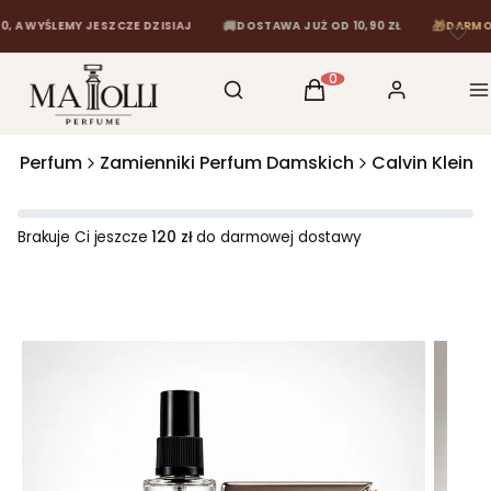
🚚
🎁
YŚLEMY JESZCZE DZISIAJ
DOSTAWA JUŻ OD 10,90 ZŁ
DARMOWA DO
Otwórz wyszukiwarkę
Szukaj
Koszyk
Zaloguj się
M
Produkty w koszyku: 0
ki Perfum
Zamienniki Perfum Damskich
Calvin Klein
Brakuje Ci jeszcze
120 zł
do darmowej dostawy