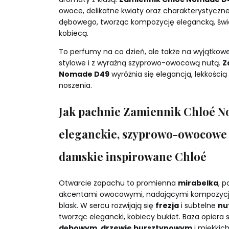
owoce, delikatne kwiaty oraz charakterystycz
dębowego, tworząc kompozycję elegancką, świet
kobiecą.
To perfumy na co dzień, ale także na wyjątkowe
stylowe i z wyraźną szyprowo-owocową nutą.
Z
Nomade D49
wyróżnia się elegancją, lekkością 
noszenia.
Jak pachnie Zamiennik Chloé N
eleganckie, szyprowo-owocowe
damskie inspirowane Chloé
Otwarcie zapachu to promienna
mirabelka
, p
akcentami owocowymi, nadającymi kompozycji 
blask. W sercu rozwijają się
frezja
i subtelne
nu
tworząc elegancki, kobiecy bukiet. Baza opiera 
dębowym
,
drzewie bursztynowym
i miękkic