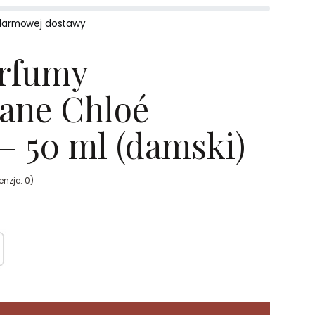
darmowej dostawy
erfumy
ane Chloé
 50 ml (damski)
nzje: 0)