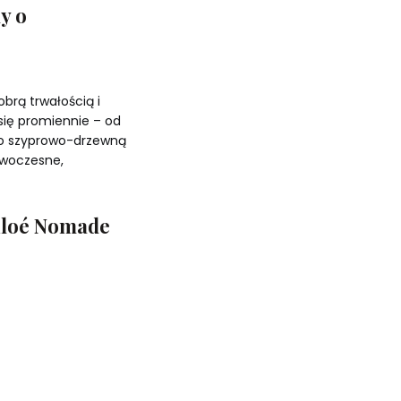
y o
obrą trwałością i
się promiennie – od
po szyprowo-drzewną
owoczesne,
hloé Nomade