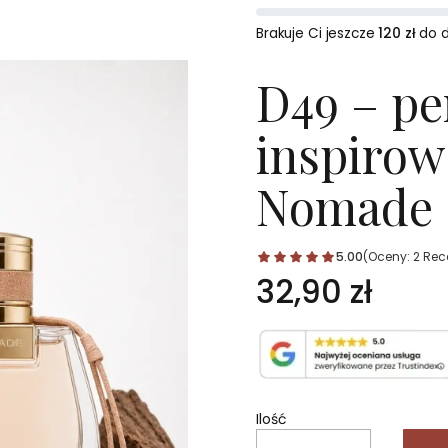
Brakuje Ci jeszcze
120 zł
do 
D49 – p
inspirow
Nomade –
5.00
(Oceny: 2 Rece
Cena
32,90 zł
Ilość