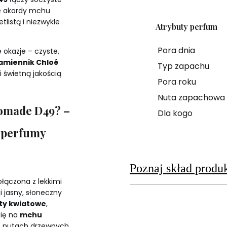
ne akordy mchu
listą i niezwykle
Atrybuty perfum
Pora dnia
 okazje – czyste,
amiennik Chloé
Typ zapachu
i świetną jakością
Pora roku
Nuta zapachowa
omade D49? –
Dla kogo
 perfumy
Poznaj skład produ
ołączona z lekkimi
jasny, słoneczny
ty kwiatowe
,
się na
mchu
h nutach drzewnych,