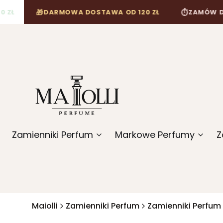

⏱
DARMOWA DOSTAWA OD 120 ZŁ
ZAMÓW DO 12:00, A
Zamienniki Perfum
Markowe Perfumy
Z
Maiolli
Zamienniki Perfum
Zamienniki Perfum