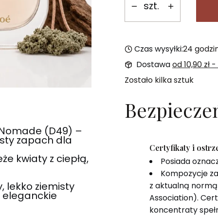
szt.
Czas wysyłki:
24 godzi
Dostawa
od 10,90 zł
-
Zostało kilka sztuk
Bezpiecze
 Nomade (D49) –
isty zapach dla
Certyfikaty i ostr
e kwiaty z ciepłą,
Posiada oznac
Kompozycje za
 lekko ziemisty
z aktualną normą 
, eleganckie
Association). Cer
koncentraty speł