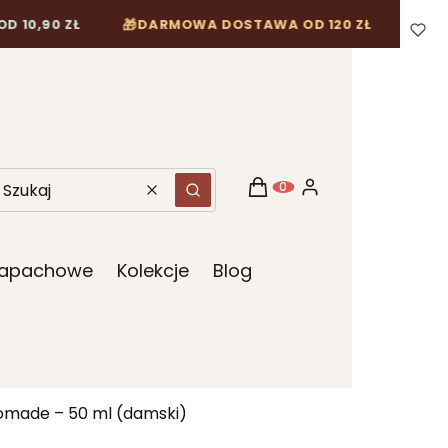
🎁
Ł
DARMOWA DOSTAWA OD 120 ZŁ
Koszyk
Zaloguj się
Produkty w koszyku: 0. Z
Wyczyść
Szukaj
 Zapachowe
Kolekcje
Blog
omade – 50 ml (damski)