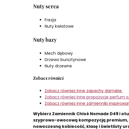
Nuty serca
Frezja
Nuty kwiatowe
Nuty bazy
Mech dębowy
Drzewo bursztynowe
Nuty drzewne
Zobacz również
Zobacz również inne zapachy damskie.
Zobacz również inne propozycje perfum s
Zobacz również inne zamienniki inspirowa
Wybierz Zamiennik Chloé Nomade D49 i otul
szyprowo-owocową kompozycją premium, 
nowoczesną kobiecość, klasę i świetlisty ur