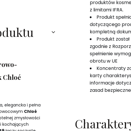
produktów kosme
z limitami IFRA.
Produkt spełn
dotyczącego pro
oduktu
kompletną dokum
Produkt został
zgodnie z Rozpor
spełnienie wymog
obrotu w UE
prowo-
Koncentraty z
karty charakterys
k Chloé
informacje dotyczą
zasad bezpieczne
, elegancka i pełna
wo-owocowym
Chloé
ubtelnej zmysłowości
Charakter
 i kochających
49
łączy soczyste