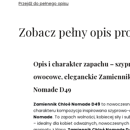
Przejdź do pełnego opisu
Zobacz pełny opis pr
Opis i charakter zapachu – szy
owocowe, eleganckie Zamienni
Nomade D49
Zamiennik Chloé Nomade D49
to nowoczesna
charakteru kompozycja inspirowana szypro
Nomade
. To zapach wolności, kobiecej siły i s
– idealny dla kobiet odważnych, nowoczesnych
aromaty z klasą.
Zamiennik Chloé Nomade D