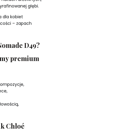
yrafinowanej głębi.
 dla kobiet
ecości – zapach
 Nomade D49?
fumy premium
kompozycje,
ece,
łowością,
ik Chloé