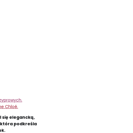
zyprowych.
ne Chloé.
 się elegancką,
która podkreśla
ok.