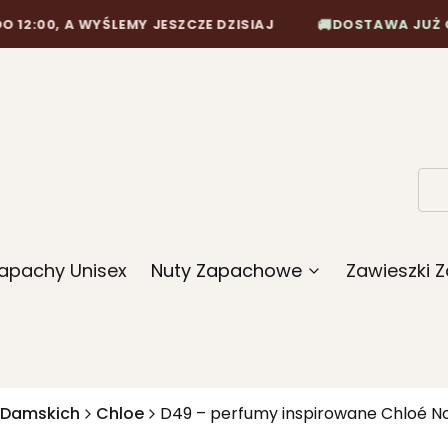
🚚
 WYŚLEMY JESZCZE DZISIAJ
DOSTAWA JUŻ OD 10,90 Z
apachy Unisex
Nuty Zapachowe
Zawieszki
 Damskich
Chloe
D49 – perfumy inspirowane Chloé N