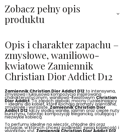
Zobacz pełny opis
produktu
Opis i charakter zapachu –
zmysłowe, waniliowo-
kwiatowe Zamiennik
Christian Dior Addict D12
Zamiennik Christian Dior Addict D12
to intensywna,
zmysłowa i luksusowa kompozycja inspirowana
charakterystycznym, waniliowo-kwiatowym
Christian
Dior Addict
. To zapach głęboki, mocny i uzależniający
– idealny dla kobiet, które kochają aromaty orientalne,
zmysłowe i wyraziste.
Zamiennik Christian Dior
Addict D12
łączy słodką wanilię, jaśmin oraz ciepłe nuty
bursztynu, tworząc kompozycję elegancką, otulającą i
niezwykle kobiecą.
To perfumy idealne na wieczór, chłodne dni oraz
sytuacje, w których chcesz podkreślić swoją kobiecość i
wyjątkowy styl.
Zamiennik Christian Dior Addict D12