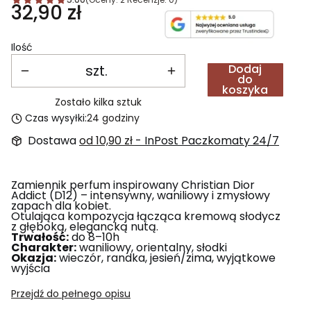
Cena
32,90 zł
Ilość
szt.
Dodaj
do
koszyka
Zostało kilka sztuk
Czas wysyłki:
24 godziny
Dostawa
od 10,90 zł
- InPost Paczkomaty 24/7
Zamiennik perfum inspirowany Christian Dior
Addict (D12) – intensywny, waniliowy i zmysłowy
zapach dla kobiet.
Otulająca kompozycja łącząca kremową słodycz
z głęboką, elegancką nutą.
Trwałość:
do 8–10h
Charakter:
waniliowy, orientalny, słodki
Okazja:
wieczór, randka, jesień/zima, wyjątkowe
wyjścia
Przejdź do pełnego opisu