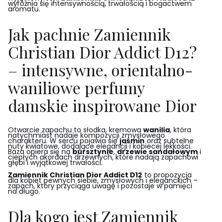
wyróżnia się intensywnością, trwałością i bogactwem
aromatu.
Jak pachnie Zamiennik
Christian Dior Addict D12?
– intensywne, orientalno-
waniliowe perfumy
damskie inspirowane Dior
Otwarcie zapachu to słodka, kremowa
wanilia
, która
natychmiast nadaje kompozycji zmysłowego
charakteru. W sercu pojawia się
jaśmin
oraz subtelne
nuty kwiatowe, dodające elegancji i kobiecej lekkości.
Baza opiera się na
bursztynie
,
drzewie sandałowym
i
ciepłych akordach drzewnych, które nadają zapachowi
głębi i wyjątkowej trwałości.
Zamiennik Christian Dior Addict D12
to propozycja
dla kobiet pewnych siebie, zmysłowych i eleganckich –
zapach, który przyciąga uwagę i pozostaje w pamięci
na długo.
Dla kogo jest Zamiennik