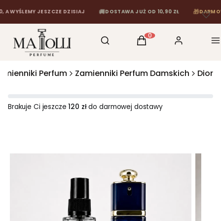
🚚
🎁
YŚLEMY JESZCZE DZISIAJ
DOSTAWA JUŻ OD 10,90 ZŁ
DARMOWA DO
Otwórz wyszukiwarkę
Szukaj
Koszyk
Zaloguj się
M
Produkty w koszyku: 0
amienniki Perfum
Zamienniki Perfum Damskich
Dior
Brakuje Ci jeszcze
120 zł
do darmowej dostawy