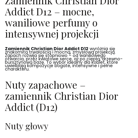
Zamiennik Christian Dior
Addict D12 – mocne,
waniliowe perfumy o
intensywnej projekcji
Zamiennik Christian Dior Addict D12
wyróżnia się
znakomitą trwałością i mocną, zmysłową projekcją.
Zapach rozwija się stopniowo – od waniliowego
otwarcia, przez kwiatowe serce, aż po ciepłą, drzewno-
bursztynową bazę. To wybór idealny dla kobiet, które
uwielbiają kompozycje bogate, intensywne i pełne
charakteru.
Nuty zapachowe –
zamiennik Christian Dior
Addict (D12)
Nuty głowy