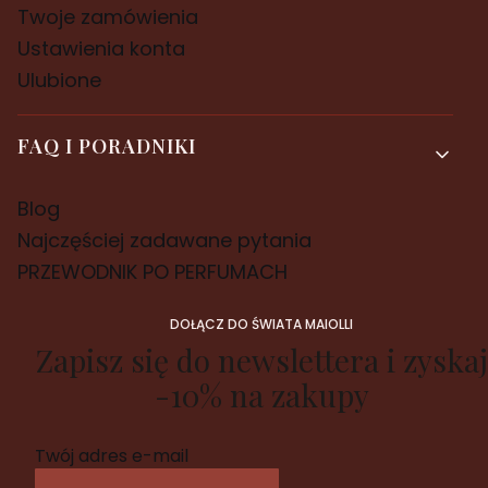
Twoje zamówienia
Ustawienia konta
Ulubione
FAQ I PORADNIKI
Blog
Najczęściej zadawane pytania
PRZEWODNIK PO PERFUMACH
DOŁĄCZ DO ŚWIATA MAIOLLI
Zapisz się do newslettera i zyskaj
-10% na zakupy
Twój adres e-mail