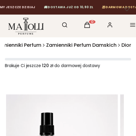
🚚
🎁
SZCZE DZISIAJ
DOSTAWA JUŻ OD 10,90 ZŁ
DARMOWA DOSTAWA OD
Otwórz wyszukiwarkę
Szukaj
Koszyk
Zaloguj się
M
Produkty w koszyku: 0
amienniki Perfum
Zamienniki Perfum Damskich
Dior
Brakuje Ci jeszcze
120 zł
do darmowej dostawy