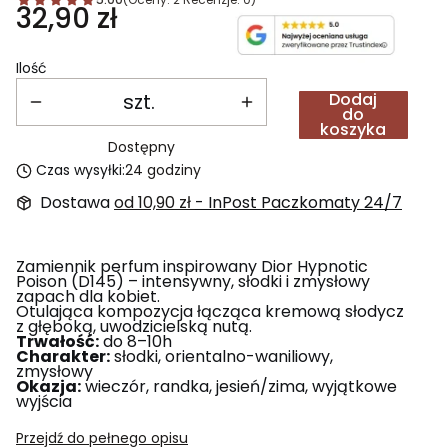
Cena
32,90 zł
Ilość
szt.
Dodaj
do
koszyka
Dostępny
Czas wysyłki:
24 godziny
Dostawa
od 10,90 zł
- InPost Paczkomaty 24/7
Zamiennik perfum inspirowany Dior Hypnotic
Poison (D145) – intensywny, słodki i zmysłowy
zapach dla kobiet.
Otulająca kompozycja łącząca kremową słodycz
z głęboką, uwodzicielską nutą.
Trwałość:
do 8–10h
Charakter:
słodki, orientalno-waniliowy,
zmysłowy
Okazja:
wieczór, randka, jesień/zima, wyjątkowe
wyjścia
Przejdź do pełnego opisu