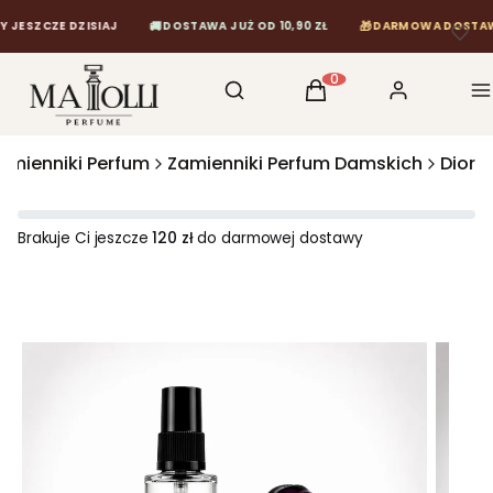
🚚
🎁
CZE DZISIAJ
DOSTAWA JUŻ OD 10,90 ZŁ
DARMOWA DOSTAWA OD 1
Otwórz wyszukiwarkę
Szukaj
Koszyk
Zaloguj się
M
Produkty w koszyku: 0
amienniki Perfum
Zamienniki Perfum Damskich
Dior
Brakuje Ci jeszcze
120 zł
do darmowej dostawy