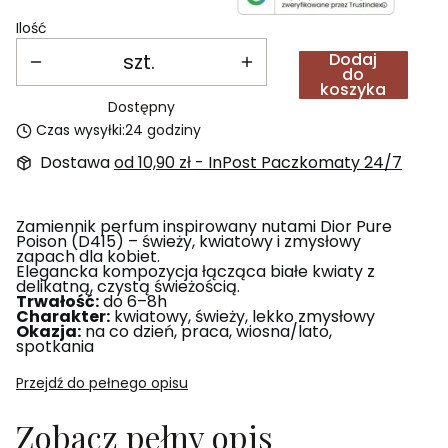
Ilość
szt.
Dodaj
do
koszyka
Dostępny
Czas wysyłki:
24 godziny
Dostawa
od 10,90 zł
- InPost Paczkomaty 24/7
Zamiennik perfum inspirowany nutami Dior Pure
Poison (D415) – świeży, kwiatowy i zmysłowy
zapach dla kobiet.
Elegancka kompozycja łącząca białe kwiaty z
delikatną, czystą świeżością.
Trwałość:
do 6–8h
Charakter:
kwiatowy, świeży, lekko zmysłowy
Okazja:
na co dzień, praca, wiosna/lato,
spotkania
Przejdź do pełnego opisu
Zobacz pełny opis