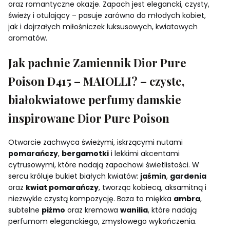
oraz romantyczne okazje. Zapach jest elegancki, czysty,
świeży i otulający – pasuje zarówno do młodych kobiet,
jak i dojrzałych miłośniczek luksusowych, kwiatowych
aromatów.
Jak pachnie Zamiennik Dior Pure
Poison D415 – MAIOLLI? – czyste,
białokwiatowe perfumy damskie
inspirowane Dior Pure Poison
Otwarcie zachwyca świeżymi, iskrzącymi nutami
pomarańczy
,
bergamotki
i lekkimi akcentami
cytrusowymi, które nadają zapachowi świetlistości. W
sercu króluje bukiet białych kwiatów:
jaśmin
,
gardenia
oraz
kwiat pomarańczy
, tworząc kobiecą, aksamitną i
niezwykle czystą kompozycję. Baza to miękka
ambra
,
subtelne
piżmo
oraz kremowa
wanilia
, które nadają
perfumom eleganckiego, zmysłowego wykończenia.