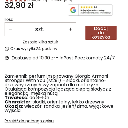
Cena
32,90 zł
Ilość
szt.
Dodaj
do
koszyka
Zostało kilka sztuk
Czas wysyłki:
24 godziny
Dostawa
od 10,90 zł
- InPost Paczkomaty 24/7
Zamiennik perfum inspirowany Giorgio Armani
Stronger With You (M291) – słodki, orientalno-
drzewny i zmysłowy zapach dla mężczyzn.
Otulająca kompozycja łącząca ciepłą słodycz z
elegancką, męską nutą.
Trwałość:
do 8–10h
Charakter:
słodki, orientalny, lekko drzewny
Okazja:
wieczór, randka, jesień/zima, wyjątkowe
wyjścia
Przejdź do pełnego opisu