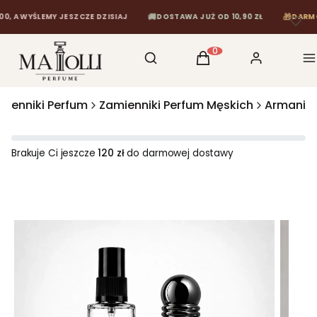
🚚
🎁
WYŚLEMY JESZCZE DZISIAJ
DOSTAWA JUŻ OD 10,90 ZŁ
DARMOWA D
Otwórz wyszukiwarkę
Szukaj
Koszyk
Zaloguj się
M
Produkty w koszyku: 0
mienniki Perfum
Zamienniki Perfum Męskich
Armani
Brakuje Ci jeszcze
120 zł
do darmowej dostawy