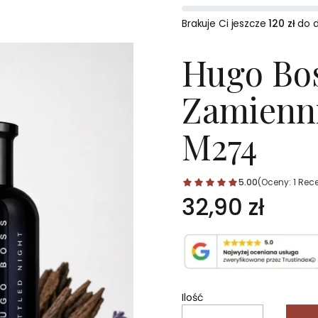
Brakuje Ci jeszcze
120 zł
do 
Hugo Bos
Zamienni
M274
5.00
(Oceny: 1 Rece
Cena
32,90 zł
Ilość