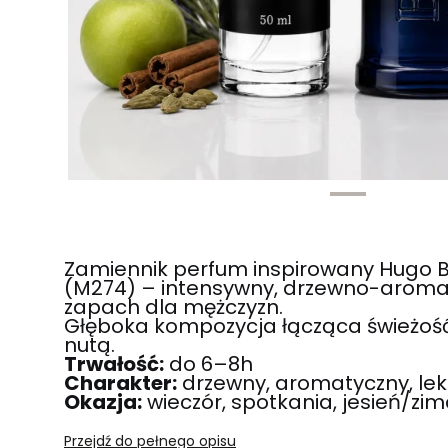
Zamiennik perfum inspirowany Hugo B
(M274) – intensywny, drzewno-aromat
zapach dla mężczyzn.
Głęboka kompozycja łącząca świeżość
nutą.
Trwałość:
do 6–8h
Charakter:
drzewny, aromatyczny, lek
Okazja:
wieczór, spotkania, jesień/zim
Przejdź do pełnego opisu