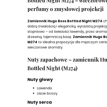
Bottled Night M274 – wieczorow
perfumy o zmysłowej projekcji
Zamiennik Hugo Boss Bottled Night M274
ch
dobrą trwałością i elegancką, wyrazistą projekcj
stopniowo – od świeżości lawendy, przez aroma
drzewną, tajemniczą bazę.
Zamiennik Hugo Bo
M274
to idealna propozycja dla mężczyzn cenią
wieczorowe aromaty.
Nuty zapachowe – zamiennik H
Bottled Night (M274)
Nuty głowy
Lawenda
Liście brzozy
Nuty serca