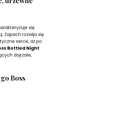
e, drzewne
arakteryzuje się
ą. Zapach rozwija się
tyczne serce, aż po
ss Bottled Night
cych dojrzałe,
ugo Boss