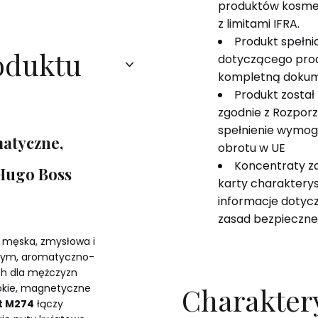
produktów kosme
z limitami IFRA.
Produkt spełn
oduktu
dotyczącego pro
kompletną dokum
Produkt został
zgodnie z Rozpor
spełnienie wymog
matyczne,
obrotu w UE
Koncentraty z
Hugo Boss
karty charakterys
informacje dotyczą
zasad bezpieczne
 męska, zmysłowa i
wym, aromatyczno-
ch dla mężczyzn
Charakter
okie, magnetyczne
t M274
łączy