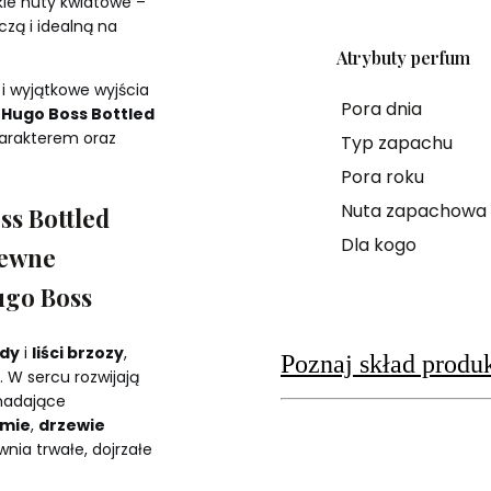
kie nuty kwiatowe –
zą i idealną na
Atrybuty perfum
i wyjątkowe wyjścia
Pora dnia
Hugo Boss Bottled
harakterem oraz
Typ zapachu
Pora roku
Nuta zapachowa
s Bottled
Dla kogo
zewne
ugo Boss
dy
i
liści brzozy
,
Poznaj skład produ
 W sercu rozwijają
 nadające
żmie
,
drzewie
nia trwałe, dojrzałe