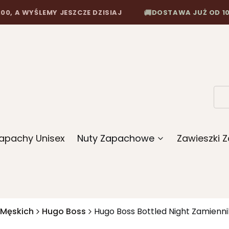
ŚLEMY JESZCZE DZISIAJ
DOSTAWA JUŻ OD 10,90 ZŁ
🚚
apachy Unisex
Nuty Zapachowe
Zawieszki
 Męskich
Hugo Boss
Hugo Boss Bottled Night Zamienn