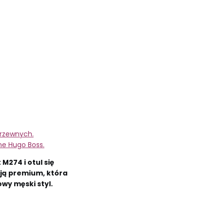
drzewnych.
ne Hugo Boss.
M274 i otul się
ą premium, która
wy męski styl.