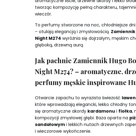
aromatyczne liście, drzewne akordy i lekko słod
tworząc kompozycję pełną charakteru, tajemnic
wieczór.
To perfumy stworzone na noc, chłodniejsze dni 
– otulają elegancją i zmysłowością.
Zamiennik 
Night M274
wyróżnia się dojrzałym, męskim c
głęboką, drzewną aurą.
Jak pachnie Zamiennik Hugo Bos
Night M274? – aromatyczne, dr
perfumy męskie inspirowane H
Otwarcie zapachu to wyrazista świeżość
lawen
które wprowadzają elegancki, lekko chłodny ton.
się aromatyczne akordy
kardamonu
i
fiołka
,
kompozycji zmysłowej głębi. Baza oparta na
pi
sandałowym
i lekkich nutach drzewnych zapew
i wieczorowe wykończenie.