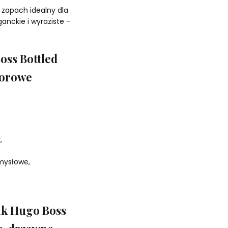
 zapach idealny dla
anckie i wyraziste –
oss Bottled
zorowe
,
zmysłowe,
ik Hugo Boss