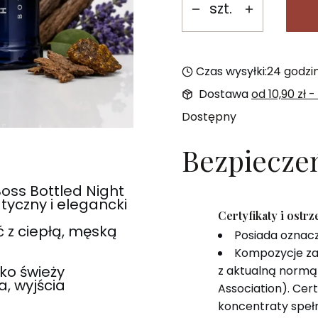
szt.
Czas wysyłki:
24 godzi
Dostawa
od 10,90 zł
-
Dostępny
Bezpiecze
oss Bottled Night
yczny i elegancki
Certyfikaty i ostr
 z ciepłą, męską
Posiada oznac
Kompozycje za
ko świeży
z aktualną normą 
a, wyjścia
Association). Cer
koncentraty speł