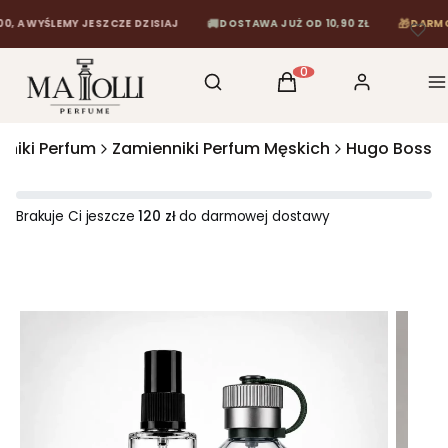
🚚
🎁
WYŚLEMY JESZCZE DZISIAJ
DOSTAWA JUŻ OD 10,90 ZŁ
DARMOWA DO
Otwórz wyszukiwarkę
Szukaj
Koszyk
Zaloguj się
M
Produkty w koszyku: 0
nniki Perfum
Zamienniki Perfum Męskich
Hugo Boss
Brakuje Ci jeszcze
120 zł
do darmowej dostawy