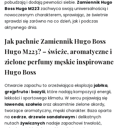
pobudzają i dodają pewności siebie.
Zamiennik Hugo
Boss Hugo M223
zachwyca swoją uniwersalnością i
nowoczesnym charakterem, sprawiając, że świetnie
sprawdzi się zarówno na co dzień, jak i podczas
aktywnego dnia.
Jak pachnie Zamiennik Hugo Boss
Hugo M223? – świeże, aromatyczne i
zielone perfumy męskie inspirowane
Hugo Boss
Otwarcie zapachu to orzeźwiająca eksplozja
jabłka
,
grejpfruta
i
bazylii
, które nadają kompozycji energii,
lekkości i sportowego klimatu. W sercu pojawiają się
lawenda
,
szałwia
oraz aksamitnie zielone akordy,
tworzące aromatyczny, męski charakter. Baza oparta
na
cedrze
,
drzewie sandałowym
i delikatnych
nutach
żywicznych
nadaje zapachowi trwałość,