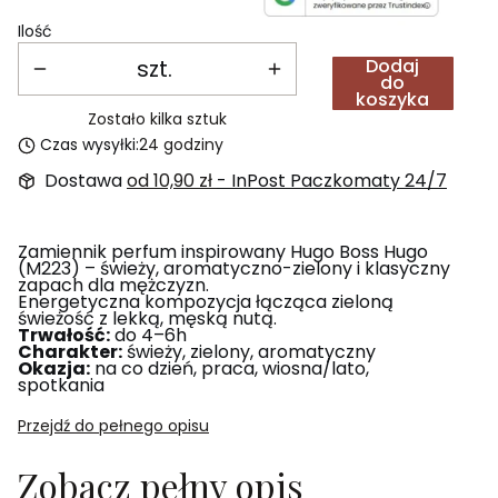
Ilość
szt.
Dodaj
do
koszyka
Zostało kilka sztuk
Czas wysyłki:
24 godziny
Dostawa
od 10,90 zł
- InPost Paczkomaty 24/7
Zamiennik perfum inspirowany Hugo Boss Hugo
(M223) – świeży, aromatyczno-zielony i klasyczny
zapach dla mężczyzn.
Energetyczna kompozycja łącząca zieloną
świeżość z lekką, męską nutą.
Trwałość:
do 4–6h
Charakter:
świeży, zielony, aromatyczny
Okazja:
na co dzień, praca, wiosna/lato,
spotkania
Przejdź do pełnego opisu
Zobacz pełny opis