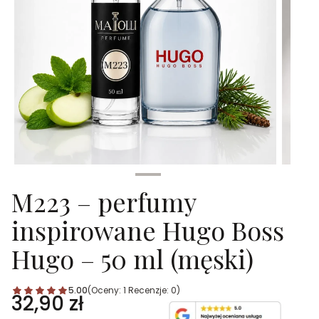
M223 – perfumy
inspirowane Hugo Boss
Hugo – 50 ml (męski)
5.00
(Oceny: 1 Recenzje: 0)
Cena
32,90 zł