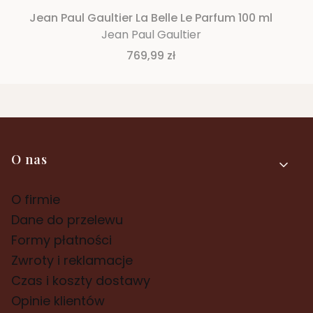
Jean Paul Gaultier La Belle Le Parfum 100 ml
Jean Paul Gaultier
Cena
769,99 zł
Linki w stopce
O nas
O firmie
Dane do przelewu
Formy płatności
Zwroty i reklamacje
Czas i koszty dostawy
Opinie klientów