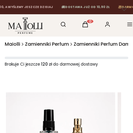
🚚
🎁
WYŚLEMY JESZCZE DZISIAJ
DOSTAWA JUŻ OD 10,90 ZŁ
DARMOWA DO
Otwórz wyszukiwarkę
Szukaj
Koszyk
Zaloguj się
M
Produkty w koszyku: 0
Maiolli
Zamienniki Perfum
Zamienniki Perfum Dams
Brakuje Ci jeszcze
120 zł
do darmowej dostawy