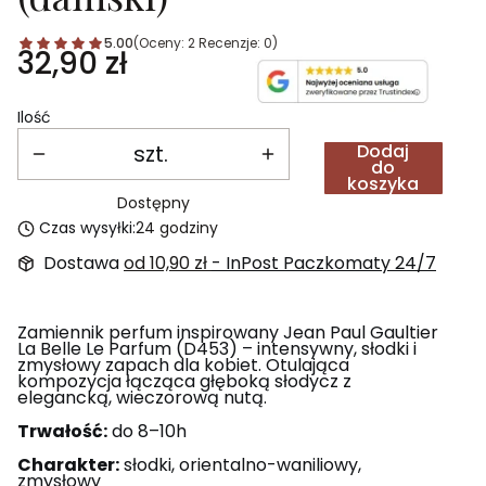
5.00
(Oceny: 2 Recenzje: 0)
Cena
32,90 zł
Ilość
szt.
Dodaj
do
koszyka
Dostępny
Czas wysyłki:
24 godziny
Dostawa
od 10,90 zł
- InPost Paczkomaty 24/7
Zamiennik perfum inspirowany Jean Paul Gaultier
La Belle Le Parfum (D453) – intensywny, słodki i
zmysłowy zapach dla kobiet. Otulająca
kompozycja łącząca głęboką słodycz z
elegancką, wieczorową nutą.
Trwałość:
do 8–10h
Charakter:
słodki, orientalno-waniliowy,
zmysłowy