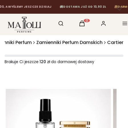
🚚
🎁
WYŚLEMY JESZCZE DZISIAJ
DOSTAWA JUŻ OD 10,90 ZŁ
DARMOWA DO
Otwórz wyszukiwarkę
Szukaj
Koszyk
Zaloguj się
M
Produkty w koszyku: 0
enniki Perfum
Zamienniki Perfum Damskich
Cartier
Brakuje Ci jeszcze
120 zł
do darmowej dostawy