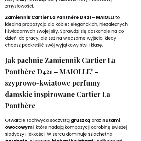
zmysłowości.
Zamiennik Cartier La Panthère D421 – MAIOLLI
to
idealna propozycja dla kobiet eleganckich, niezależnych
i świadomych swojej siły. Sprawdzi się doskonale na co
dzień, do pracy, ale też na wieczorne wyjścia, kiedy
chcesz podkreślić swój wyjątkowy styl i klasę.
Jak pachnie Zamiennik Cartier La
Panthère D421 – MAIOLLI? –
szyprowo-kwiatowe perfumy
damskie inspirowane Cartier La
Panthère
Otwarcie zachwyca soczystą
gruszką
oraz
nutami
owocowymi
, które nadają kompozycji odrobinę świeżej
słodyczy i lekkości. W sercu dominuje szlachetna
gardenia
, otoczona
białymi kwiatami
i delikatnymi