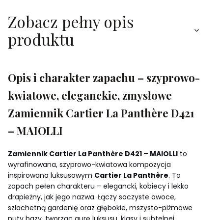
Zobacz pełny opis
produktu
Opis i charakter zapachu – szyprowo-
kwiatowe, eleganckie, zmysłowe
Zamiennik Cartier La Panthère D421
– MAIOLLI
Zamiennik Cartier La Panthère D421 – MAIOLLI
to
wyrafinowana, szyprowo-kwiatowa kompozycja
inspirowana luksusowym
Cartier La Panthère
. To
zapach pełen charakteru – elegancki, kobiecy i lekko
drapieżny, jak jego nazwa. Łączy soczyste owoce,
szlachetną gardenię oraz głębokie, mszysto-piżmowe
nuty bazy, tworząc aurę luksusu, klasy i subtelnej