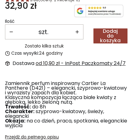
Cena
32,90 zł
Ilość
szt.
Dodaj
do
koszyka
Zostało kilka sztuk
Czas wysyłki:
24 godziny
Dostawa
od 10,90 zł
- InPost Paczkomaty 24/7
Zamiennik perfum inspirowany Cartier La
Panthere (D421) – elegancki, szyprowo-kwiatowy
i wyrazisty zapach dla kobiet.
Klasyczna kompozycja łącząca białe kwiaty z
głęboką, lekko zieloną nutą.
Trwałość:
do 8h
Charakter:
szyprowo-kwiatowy, świeży,
elegancki
Okazja:
na co dzień, praca, spotkania, eleganckie
wyjścia
Przejdź do pełnego opisu