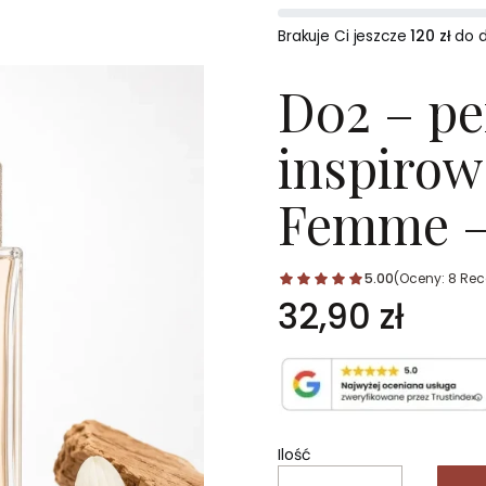
Brakuje Ci jeszcze
120 zł
do 
D02 – p
inspirow
Femme – 
5.00
(Oceny: 8 Rec
Cena
32,90 zł
Ilość