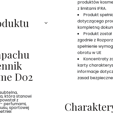
produktów kosme
z limitami IFRA.
Produkt spełn
oduktu
dotyczącego pro
kompletną dokum
Produkt został
zgodnie z Rozpor
spełnienie wymog
zapachu
obrotu w UE
Koncentraty z
ennik
karty charakterys
informacje dotyczą
mme D02
zasad bezpieczne
subtelna,
a, która stanowi
powstał z
Charakter
– perfumami,
susu, sportowej
ętniej