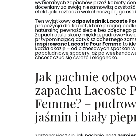
wybieranych zapachów przez kobiety cen
doceniany za swoją niesamowitą czystość
efekt, jaki roztacza wokół noszącej go oso
Ten wyjątkowy
odpowiednik Lacoste P
propozycja dla kobiet, które pragną podkr
naturalną pewność siebie bez zbędnego 
Zapach otula skórę miękką, pudrowo-kwi
przypominającą dotyk szlachetnego zams
inspirowane Lacoste Pour Femme
to id
każdą okazję – od biznesowych spotkań w 
popołudniowe spacery, aż po weekendowe 
chcesz czuć się świeżo i elegancko.
Jak pachnie odpo
zapachu Lacoste 
Femme? – pudrow
jaśmin i biały piep
Zastanawiasz się, jak pachnie nasz
zamien