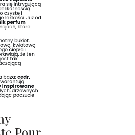
a się intrygującą
delikatnością
To czyste i
 lekkości. Już od
ik perfum
ncjach, które
hetny bukiet.
ową, kwiatową
go ciepła i
rawiają, że ten
jest tak
łaczającą
a baza:
cedr,
gwarantują
 inspirowane
płych, drzewnych
 dając poczucie
my
te Pour