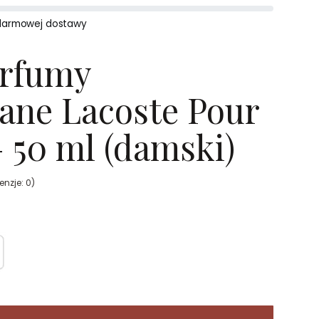
darmowej dostawy
erfumy
ane Lacoste Pour
50 ml (damski)
enzje: 0)