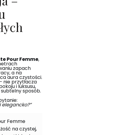
ja –
u
łych
ste Pour Femme
,
metrach
waniu zapach
racy, a na
ca aura czystości.
– nie przytłacza
okoju i luksusu,
subtelny sposób.
pytanie:
i elegancko?”
 Pour Femme
żość na czystej,