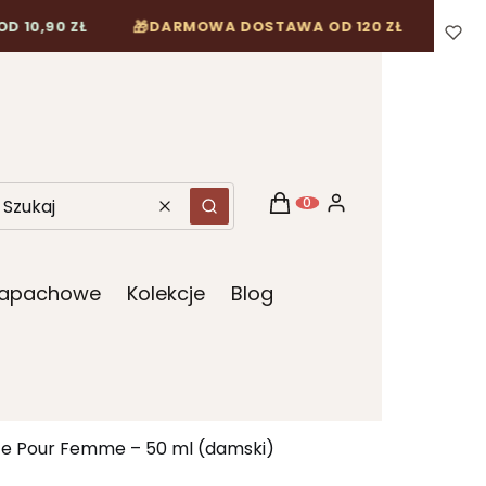
🎁
 ZŁ
DARMOWA DOSTAWA OD 120 ZŁ
Koszyk
Zaloguj się
Produkty w koszyku: 0. Z
Wyczyść
Szukaj
 Zapachowe
Kolekcje
Blog
te Pour Femme – 50 ml (damski)