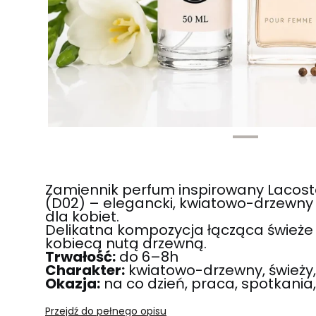
Zamiennik perfum inspirowany Lacos
(D02) – elegancki, kwiatowo-drzewny 
dla kobiet.
Delikatna kompozycja łącząca świeże 
kobiecą nutą drzewną.
Trwałość:
do 6–8h
Charakter:
kwiatowo-drzewny, świeży,
Okazja:
na co dzień, praca, spotkania
Przejdź do pełnego opisu