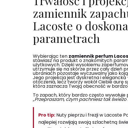
Trwałość i projekc
zamiennik zapach
Lacoste o doskona
parametrach
Wybierając ten
zamiennik perfum Laco
stawiasz na produkt o znakomitych para
użytkowych. Dzięki wysokiemu zaperfumo
utrzymuje się na skórze przez cały dzień p
ubraniach pozostaje wyczuwalny jako koją
Jego projekcja jest dyskretna i elegancka 
otoczenia, lecz tworzy wokół Ciebie aurę sp
która zaznacza Twoją obecność w bardzo 
To zapach, który bardzo często wywołuje 
„Przepraszam, czym pachniesz tak świeżo 
Pro tip:
Nuty pieprzu i frezji w Lacoste
najlepiej rozwijają swoją szlachetną świe