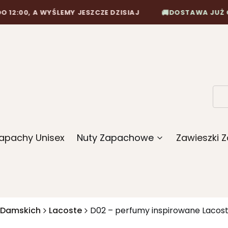
🚚
 A WYŚLEMY JESZCZE DZISIAJ
DOSTAWA JUŻ OD 10,90
apachy Unisex
Nuty Zapachowe
Zawieszki
 Damskich
Lacoste
D02 – perfumy inspirowane Lacos