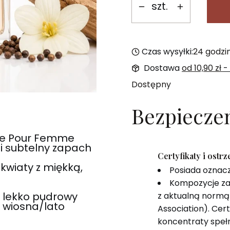
szt.
Czas wysyłki:
24 godzi
Dostawa
od 10,90 zł
-
Dostępny
Bezpiecze
te Pour Femme
i subtelny zapach
Certyfikaty i ostr
kwiaty z miękką,
Posiada oznac
Kompozycje za
 lekko pudrowy
z aktualną normą 
, wiosna/lato
Association). Cer
koncentraty speł