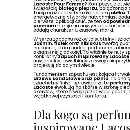
Lacoste Pour Femme
? Kompozycja otwier
świeżością
białego pieprzu
, połączoną z 
frezji
oraz soczystym akcentem
jabłka
. 
energetyczne otwarcie natychmiast dodaje
pierwszej aplikacji czuć, że ten
odpowiedn
premium
bazuje na najwyższej jakości ese
oddają charakter luksusowej marki.
W sercu zapachu rozkwita subtelny i szlac
Jaśmin
,
fiołek
oraz
hibiskus
tworzą pudr
harmonię, która nadaje perfumom kobiece
aksamitnej gładkości. To właśnie te nuty sp
konkretny
zapach inspirowany Lacoste
uniwersalny i uwielbiany za swoją nieprzyt
projekcję na całym świecie.
Fundamentem zapachu jest kojąca i trwał
drzewo sandałowe oraz piżmo
. To one 
szlachetny finisz i sprawiają, że te
perfumy
Lacoste
ewoluują na skórze w stronę cie
akordów, które trwają przez wiele godzin,
wyjątkowej czystości i komfortu.
Dla kogo są perfu
inspirowane Lacos