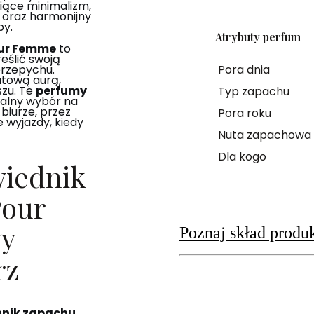
iące minimalizm,
 oraz harmonijny
by.
Atrybuty perfum
our Femme
to
eślić swoją
Pora dnia
przepychu.
atową aurą,
zu. Te
perfumy
Typ zapachu
ealny wybór na
biurze, przez
Pora roku
wyjazdy, kiedy
Nuta zapachowa
Dla kogo
wiednik
Pour
y
Poznaj skład produ
rz
nik zapachu