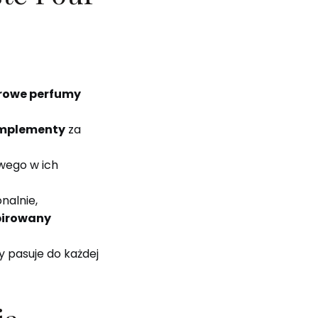
drowe perfumy
omplementy
za
owego w ich
nalnie,
pirowany
y pasuje do każdej