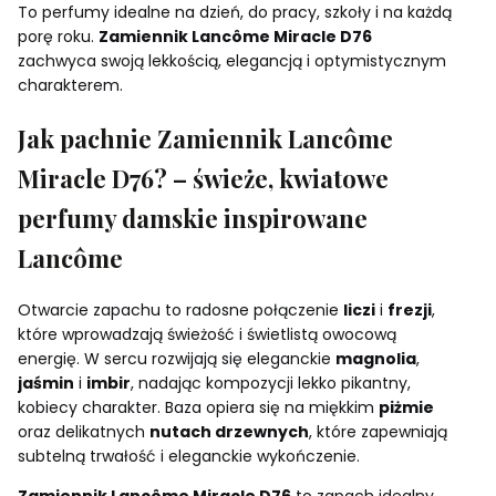
To perfumy idealne na dzień, do pracy, szkoły i na każdą
porę roku.
Zamiennik Lancôme Miracle D76
zachwyca swoją lekkością, elegancją i optymistycznym
charakterem.
Jak pachnie Zamiennik Lancôme
Miracle D76? – świeże, kwiatowe
perfumy damskie inspirowane
Lancôme
Otwarcie zapachu to radosne połączenie
liczi
i
frezji
,
które wprowadzają świeżość i świetlistą owocową
energię. W sercu rozwijają się eleganckie
magnolia
,
jaśmin
i
imbir
, nadając kompozycji lekko pikantny,
kobiecy charakter. Baza opiera się na miękkim
piżmie
oraz delikatnych
nutach drzewnych
, które zapewniają
subtelną trwałość i eleganckie wykończenie.
Zamiennik Lancôme Miracle D76
to zapach idealny