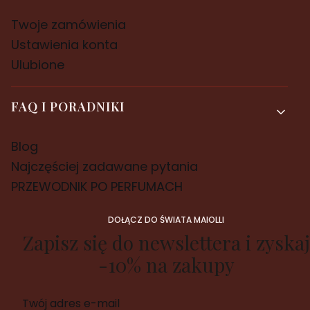
Twoje zamówienia
Ustawienia konta
Ulubione
FAQ I PORADNIKI
Blog
Najczęściej zadawane pytania
PRZEWODNIK PO PERFUMACH
DOŁĄCZ DO ŚWIATA MAIOLLI
Zapisz się do newslettera i zyskaj
-10% na zakupy
Twój adres e-mail