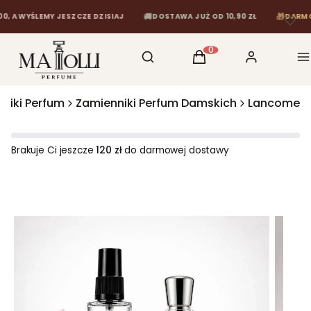
🚚
🎁
WYŚLEMY JESZCZE DZISIAJ
DOSTAWA JUŻ OD 10,90 ZŁ
DARMOWA DO
Otwórz wyszukiwarkę
Szukaj
Koszyk
Zaloguj się
M
Produkty w koszyku: 0
niki Perfum
Zamienniki Perfum Damskich
Lancome
Brakuje Ci jeszcze
120 zł
do darmowej dostawy