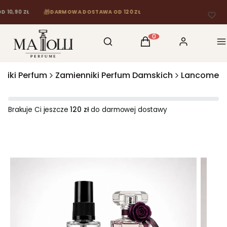
🎁
0 ZŁ
DARMOWA DOSTAWA OD 120 ZŁ
Otwórz wyszukiwarkę
Szukaj
Koszyk
Zaloguj się
M
Produkty w koszyku: 0
niki Perfum
Zamienniki Perfum Damskich
Lancome
Brakuje Ci jeszcze
120 zł
do darmowej dostawy