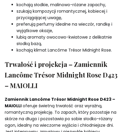
kochają słodkie, malinowo-różane zapachy,
szukają kompozycji romantycznej, kobiecej i
przyciągającej uwagę,
preferują perfumy idealne na wieczór, randkę i
wyjątkowe okazje,
lubią aromaty owocowo-kwiatowe z delikatnie
słodką bazą,
kochają klimat Lancôme Trésor Midnight Rose.
Trwałość i projekcja – Zamiennik
Lancôme Trésor Midnight Rose D423
– MAIOLLI
Zamiennik Lancôme Trésor Midnight Rose D423 –
MAIOLLI
oferuje świetną trwałość oraz wyraźną,
romantyczną projekcję. To zapach, który pozostaje na
skórze na długo i pozostawia po sobie słodko-różany
ogon, idealny na wieczorne wyjścia i chłodniejsze dni.
Jest intensywny, zmysłowy i niezwykle kobiecy.