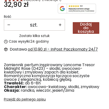
Cena
32,90 zł
Ilość
szt.
Dodaj
do
koszyka
Zostało kilka sztuk
Czas wysyłki:
24 godziny
Dostawa
od 10,90 zł
- InPost Paczkomaty 24/7
Zamiennik perfum inspirowany Lancome Tresor
Midnight Rose (D423) – słodki, owocowo-
kwiatowy i zmysłowy zapach dla kobiet.
Romantyczna kompozycja łącząca soczyste
owoce z elegancką, kobiecą głębią.
Trwałość:
do 6–8h
Charakter:
owocowo-kwiatowy, słodki, zmysłowy
Okazja:
randka, wieczór, jesień/zima
Przejdź do pełnego opisu