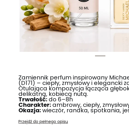
Zamiennik perfum inspirowany Michae
(D171) – ciepły, zmysłowy i elegancki 
Otulająca kompozycja łącząca głębo
delikatną, kobiecą nutą.
Trwałość:
do 6–8h
Charakter:
ambrowy, ciepły, zmysłow
Okazja:
wieczór, randka, spotkania, j
Przejdź do pełnego opisu