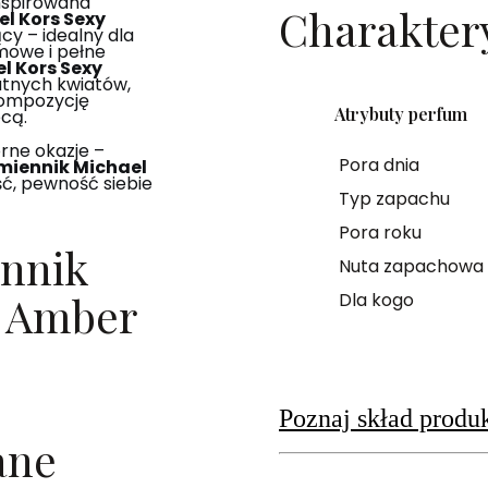
nspirowana
Charakter
l Kors Sexy
ący – idealny dla
mowe i pełne
l Kors Sexy
tnych kwiatów,
kompozycję
Atrybuty perfum
cą.
orne okazje –
Pora dnia
miennik Michael
ć, pewność siebie
Typ zapachu
Pora roku
ennik
Nuta zapachowa
y Amber
Dla kogo
Poznaj skład produ
ane