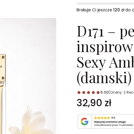
Brakuje Ci jeszcze
120 zł
do 
D171 – p
inspirow
Sexy Amb
(damski)
5.00
(Oceny: 2 Rece
Cena
32,90 zł