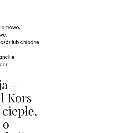
kremowe,
we,
czór lub chłodne
anckie,
ber.
ja –
l Kors
ciepłe,
 o