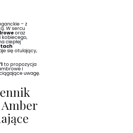
eganckie – z
zą. W sercu
drowe
oraz
 kobiecego,
a ciepłej
tach
je się otulający,
1
to propozycja
 ambrowe i
ciągające uwagę.
iennik
y Amber
lające