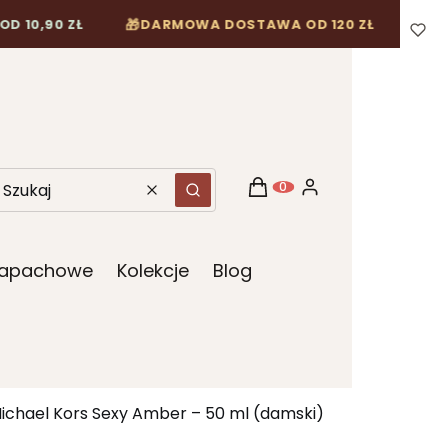
🎁
 ZŁ
DARMOWA DOSTAWA OD 120 ZŁ
Koszyk
Zaloguj się
Produkty w koszyku: 0. Z
Wyczyść
Szukaj
 Zapachowe
Kolekcje
Blog
ichael Kors Sexy Amber – 50 ml (damski)