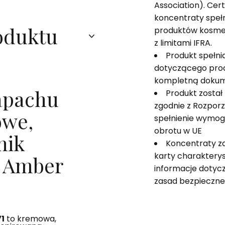
Association). Cer
koncentraty speł
oduktu
produktów kosme
z limitami IFRA.
Produkt spełn
dotyczącego pro
kompletną dokum
zapachu
Produkt został
zgodnie z Rozpor
owe,
spełnienie wymog
obrotu w UE
nik
Koncentraty z
karty charakterys
y Amber
informacje dotyczą
zasad bezpieczne
1
to kremowa,