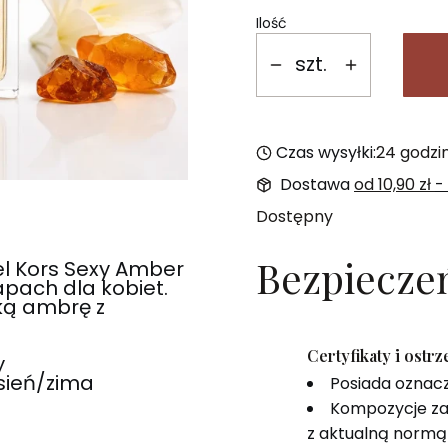
Ilość
szt.
Czas wysyłki:
24 godzi
Dostawa
od 10,90 zł
-
Dostępny
Bezpiecze
l Kors Sexy Amber
zapach dla kobiet.
ką ambrę z
Certyfikaty i ostr
y
esień/zima
Posiada oznac
Kompozycje za
z aktualną normą 