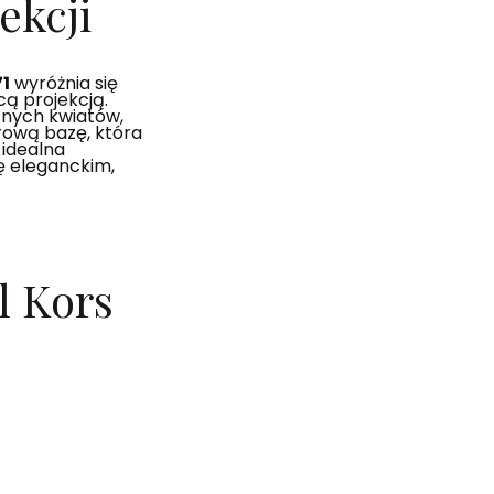
ekcji
1
wyróżnia się
cą projekcją.
atnych kwiatów,
rową bazę, która
 idealna
ię eleganckim,
l Kors