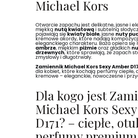
Michael Kors
Otwarcie zapachu jest delikatne, jasne i el
miękką
nutą kwiatową
i subtelną słodyc
pojawiają się
kwiaty białe
, jasne
nuty pu
kremowe akordy, które nadają kompozycji
eleganckiego charakteru. Baza opiera się n
ambrze
, miękkim
piżmie
oraz gładkich
nu
drzewnych
, które sprawiają, że zapach sta
zmysłowy i długotrwały.
Zamiennik Michael Kors Sexy Amber D17
dla kobiet, które kochają perfumy ciepłe,
kremowe – eleganckie, nowoczesne i przy
Dla kogo jest Zam
Michael Kors Sex
D171? – ciepłe, otu
perfumy premium