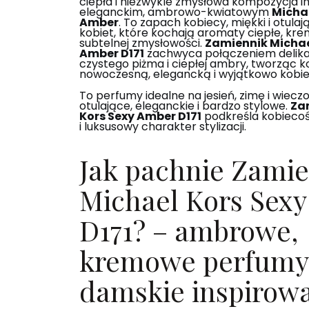
ciepła i niezwykle zmysłowa kompozycja i
eleganckim, ambrowo-kwiatowym
Michae
Amber
. To zapach kobiecy, miękki i otulaj
kobiet, które kochają aromaty ciepłe, kre
subtelnej zmysłowości.
Zamiennik Michae
Amber D171
zachwyca połączeniem delika
czystego piżma i ciepłej ambry, tworząc 
nowoczesną, elegancką i wyjątkowo kobie
To perfumy idealne na jesień, zimę i wiecz
otulające, eleganckie i bardzo stylowe.
Za
Kors Sexy Amber D171
podkreśla kobiecoś
i luksusowy charakter stylizacji.
Jak pachnie Zami
Michael Kors Sex
D171? – ambrowe,
kremowe perfumy
damskie inspirow