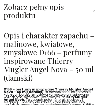
Zobacz pełny opis
produktu
Opis i charakter zapachu –
malinowe, kwiatowe,
zmysłowe D166 – perfumy
inspirowane Thierry
Mugler Angel Nova – 50 ml
(damski)
D166 – perfumy inspirowane Thierry Mugler Angel
Nova – 50 ml (damski)
to nowoczesna, intensywnie
kobieca i bardzo zmysłowa kompozycja inspirowana
wyrazistym, owocowo-kwiatowym
Thierry Mugler
Angel Nova
. To zapach pełen energii, słodyczy i
elegancji – idealny dla kobiet, które lubią perfumy
wyraziste, magnetyczne i przyciągające uwagę.
D166 –