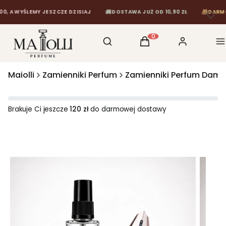
🚚
🎁
WYŚLEMY JESZCZE DZISIAJ
DOSTAWA JUŻ OD 10,90 ZŁ
DARMOWA DO
Otwórz wyszukiwarkę
Szukaj
Koszyk
Zaloguj się
M
Produkty w koszyku: 0
Maiolli
Zamienniki Perfum
Zamienniki Perfum Dams
Brakuje Ci jeszcze
120 zł
do darmowej dostawy