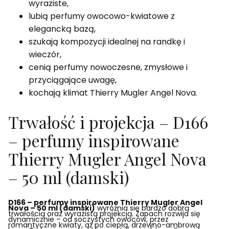
wyraziste,
lubią perfumy owocowo-kwiatowe z
elegancką bazą,
szukają kompozycji idealnej na randkę i
wieczór,
cenią perfumy nowoczesne, zmysłowe i
przyciągające uwagę,
kochają klimat Thierry Mugler Angel Nova.
Trwałość i projekcja – D166
– perfumy inspirowane
Thierry Mugler Angel Nova
– 50 ml (damski)
D166 – perfumy inspirowane Thierry Mugler Angel
Nova – 50 ml (damski)
wyróżnia się bardzo dobrą
trwałością oraz wyrazistą projekcją. Zapach rozwija się
dynamicznie – od soczystych owoców, przez
romantyczne kwiaty, aż po ciepłą, drzewno-ambrową