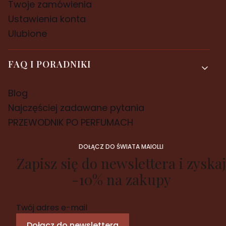
Twoje zamówienia
Ustawienia konta
Ulubione
FAQ I PORADNIKI
Blog
Najczęściej zadawane pytania
PRZEWODNIK PO PERFUMACH
DOŁĄCZ DO ŚWIATA MAIOLLI
Zapisz się do newslettera i zyskaj
-10% na zakupy
Twój adres e-mail
Dołącz do newslettera