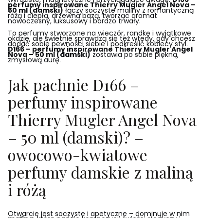
perfumy inspirowane Thierry Mugler Angel Nova –
50 ml (damski)
łączy soczyste maliny z romantyczną
różą i ciepłą, drzewną bazą, tworząc aromat
nowoczesny, luksusowy i bardzo trwały.
To perfumy stworzone na wieczór, randkę i wyjątkowe
okazje, ale świetnie sprawdzą się też wtedy, gdy chcesz
dodać sobie pewności siebie i podkreślić kobiecy styl.
D166 – perfumy inspirowane Thierry Mugler Angel
Nova – 50 ml (damski)
zostawia po sobie piękną,
zmysłową aurę.
Jak pachnie D166 –
perfumy inspirowane
Thierry Mugler Angel Nova
– 50 ml (damski)? –
owocowo-kwiatowe
perfumy damskie z maliną
i różą
Otwarcie jest soczyste i apetyczne – dominuje w nim