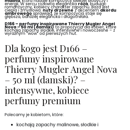
malina
, która nadaje kompozycji świeżej słodyczy i
energii. W sercu rozkwita elegancka
róża
, budując
romantyczny, kobiecy charakter zapachu. Baza jest
ciepła i zmysłowa:
nuty drzewne
z akcentem
akordu
ambrowego
sprawiają, że kompozycja staje się
głębsza, bardziej elegancka i długotrwała.
D166 – perfumy inspirowane Thierry Mugler Angel
Nova – 50 ml (damski)
to propozycja dla kobiet, które
kochają zapachy słodkie, intensywne i nowoczesne – z
wyraźnym “wow” od pierwszych nut.
Dla kogo jest D166 –
perfumy inspirowane
Thierry Mugler Angel Nova
– 50 ml (damski)? –
intensywne, kobiece
perfumy premium
Polecamy je kobietom, które:
kochają zapachy malinowe, słodkie i