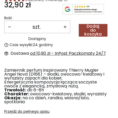
Cena
32,90 zł
Ilość
szt.
Dodaj
do
koszyka
Dostępny
Czas wysyłki:
24 godziny
Dostawa
od 10,90 zł
- InPost Paczkomaty 24/7
Zamiennik perfum inspirowany Thierry Mugler
Angel Nova (D166) – słodki, owocowo-kwiatowy i
wyrazisty zapach dla kobiet.
Energetyczna kompozycja łącząca soczyste
owoce z elegancką, zmysłową nutą.
Trwałość:
do 6–8h
Charakter:
owocowo-kwiatowy, słodki, wyrazisty
Okazja:
na co dzień, randka, wiosna/lato,
spotkania
Przejdź do pełnego opisu