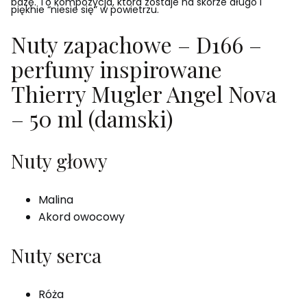
bazę. To kompozycja, która zostaje na skórze długo i
pięknie “niesie się” w powietrzu.
Nuty zapachowe – D166 –
perfumy inspirowane
Thierry Mugler Angel Nova
– 50 ml (damski)
Nuty głowy
Malina
Akord owocowy
Nuty serca
Róża