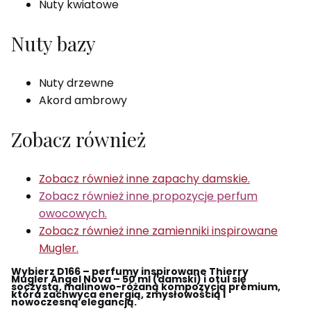
Nuty kwiatowe
Nuty bazy
Nuty drzewne
Akord ambrowy
Zobacz również
Zobacz również inne zapachy damskie.
Zobacz również inne propozycje perfum
owocowych.
Zobacz również inne zamienniki inspirowane
Mugler.
Wybierz D166 – perfumy inspirowane Thierry
Mugler Angel Nova – 50 ml (damski) i otul się
soczystą, malinowo-różaną kompozycją premium,
która zachwyca energią, zmysłowością i
nowoczesną elegancją.