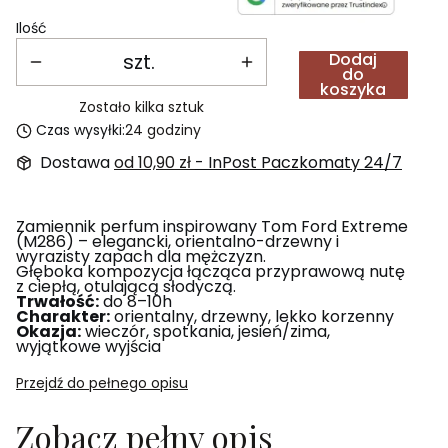
Ilość
szt.
Dodaj
do
koszyka
Zostało kilka sztuk
Czas wysyłki:
24 godziny
Dostawa
od 10,90 zł
- InPost Paczkomaty 24/7
Zamiennik perfum inspirowany Tom Ford Extreme
(M286) – elegancki, orientalno-drzewny i
wyrazisty zapach dla mężczyzn.
Głęboka kompozycja łącząca przyprawową nutę
z ciepłą, otulającą słodyczą.
Trwałość:
do 8–10h
Charakter:
orientalny, drzewny, lekko korzenny
Okazja:
wieczór, spotkania, jesień/zima,
wyjątkowe wyjścia
Przejdź do pełnego opisu
Zobacz pełny opis