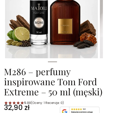
M286 – perfumy
inspirowane Tom Ford
Extreme – 50 ml (męski)
5.00
(Oceny: 1 Recenzje: 0)
Cena
32,90 zł