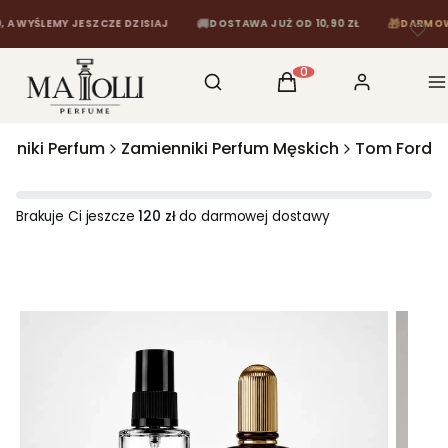
🚚
🎁
ŚLEMY JESZCZE DZISIAJ
DOSTAWA JUŻ OD 10,90 ZŁ
DARMOWA DOS
Otwórz wyszukiwarkę
Szukaj
Koszyk
Zaloguj się
M
Produkty w koszyku: 0
enniki Perfum
Zamienniki Perfum Męskich
Tom Ford
Brakuje Ci jeszcze
120 zł
do darmowej dostawy