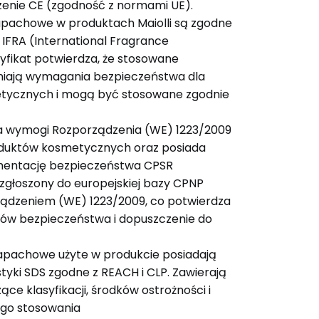
zenie CE (zgodność z normami UE).
pachowe w produktach Maiolli są zgodne
IFRA (International Fragrance
tyfikat potwierdza, że stosowane
niają wymagania bezpieczeństwa dla
tycznych i mogą być stosowane zgodnie
ia wymogi Rozporządzenia (WE) 1223/2009
duktów kosmetycznych oraz posiada
entację bezpieczeństwa CPSR
 zgłoszony do europejskiej bazy CPNP
ządzeniem (WE) 1223/2009, co potwierdza
ów bezpieczeństwa i dopuszczenie do
apachowe użyte w produkcie posiadają
tyki SDS zgodne z REACH i CLP. Zawierają
ce klasyfikacji, środków ostrożności i
go stosowania