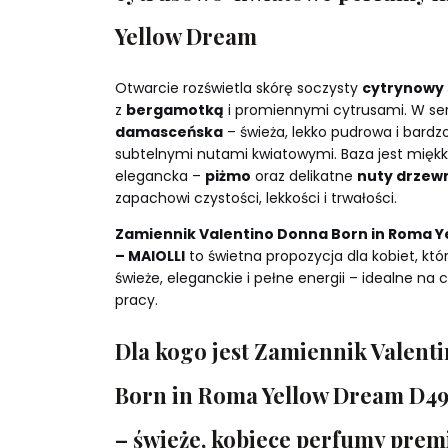
Yellow Dream
Otwarcie rozświetla skórę soczysty
cytrynowy 
z
bergamotką
i promiennymi cytrusami. W se
damasceńska
– świeża, lekko pudrowa i bardz
subtelnymi nutami kwiatowymi. Baza jest miękk
elegancka –
piżmo
oraz delikatne
nuty drzew
zapachowi czystości, lekkości i trwałości.
Zamiennik Valentino Donna Born in Roma 
– MAIOLLI
to świetna propozycja dla kobiet, kt
świeże, eleganckie i pełne energii – idealne na 
pracy.
Dla kogo jest Zamiennik Valent
Born in Roma Yellow Dream D4
– świeże, kobiece perfumy pre