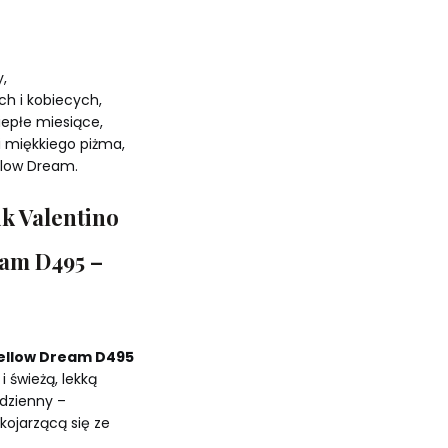
,
h i kobiecych,
iepłe miesiące,
i miękkiego piżma,
llow Dream.
ik Valentino
am D495 –
Yellow Dream D495
 świeżą, lekką
 dzienny –
ojarzącą się ze