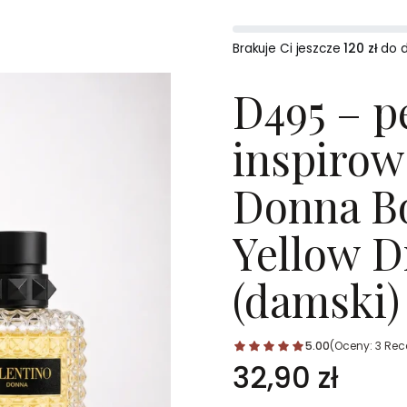
Brakuje Ci jeszcze
120 zł
do 
D495 – p
inspirow
Donna B
Yellow D
(damski)
5.00
(Oceny: 3 Rece
Cena
32,90 zł