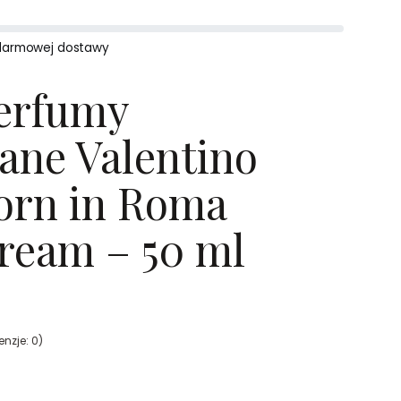
darmowej dostawy
erfumy
ane Valentino
orn in Roma
ream – 50 ml
nzje: 0)