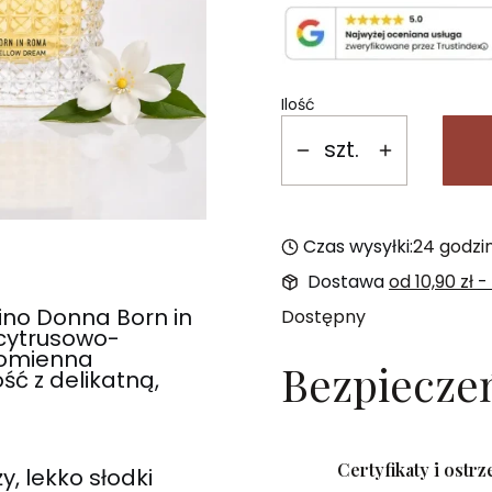
Ilość
szt.
Czas wysyłki:
24 godzi
Dostawa
od 10,90 zł
-
ino Donna Born in
Dostępny
cytrusowo-
romienna
Bezpiecze
ć z delikatną,
Certyfikaty i ostr
, lekko słodki