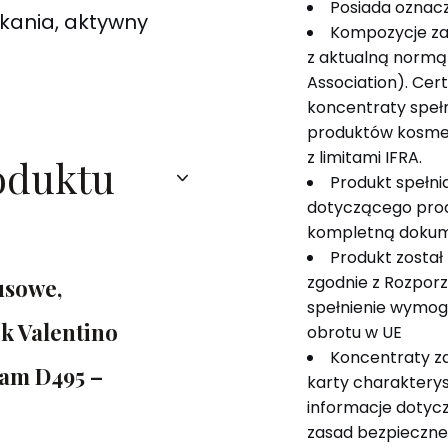
Posiada oznac
tkania, aktywny
Kompozycje za
z aktualną normą 
Association). Cer
koncentraty speł
produktów kosme
z limitami IFRA.
oduktu
Produkt spełn
dotyczącego pro
kompletną dokum
Produkt został
zgodnie z Rozpor
usowe,
spełnienie wymog
k Valentino
obrotu w UE
Koncentraty z
am D495 –
karty charakterys
informacje dotyczą
zasad bezpieczne