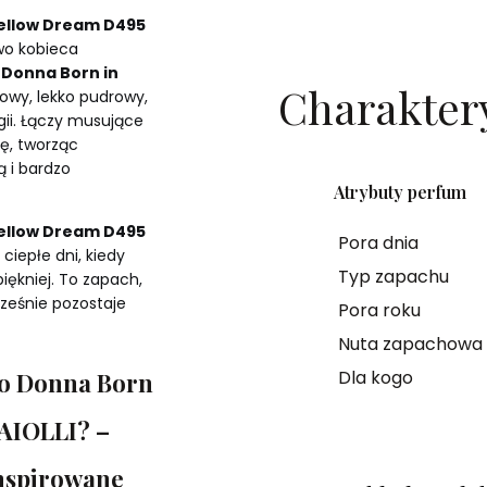
Yellow Dream D495
owo kobieca
 Donna Born in
Charakter
sowy, lekko pudrowy,
gii. Łączy musujące
zę, tworząc
ą i bardzo
Atrybuty perfum
Yellow Dream D495
Pora dnia
 ciepłe dni, kiedy
Typ zapachu
ękniej. To zapach,
cześnie pozostaje
Pora roku
Nuta zapachowa
Dla kogo
no Donna Born
AIOLLI? –
nspirowane