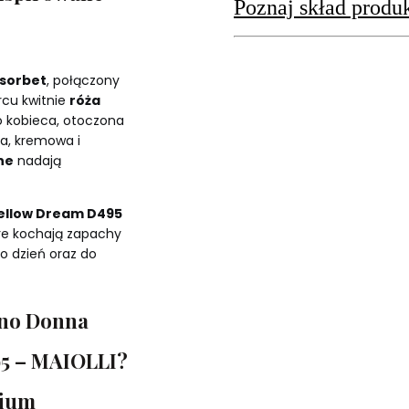
Poznaj skład produ
sorbet
, połączony
rcu kwitnie
róża
o kobieca, otoczona
a, kremowa i
ne
nadają
Yellow Dream D495
óre kochają zapachy
co dzień oraz do
ino Donna
95 – MAIOLLI?
mium