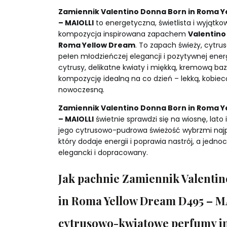
Zamiennik Valentino Donna Born in Roma 
– MAIOLLI
to energetyczna, świetlista i wyjątk
kompozycja inspirowana zapachem
Valentino
Roma Yellow Dream
. To zapach świeży, cytru
pełen młodzieńczej elegancji i pozytywnej ener
cytrusy, delikatne kwiaty i miękką, kremową ba
kompozycję idealną na co dzień – lekką, kobiec
nowoczesną.
Zamiennik Valentino Donna Born in Roma 
– MAIOLLI
świetnie sprawdzi się na wiosnę, lato i
jego cytrusowo-pudrowa świeżość wybrzmi najpi
który dodaje energii i poprawia nastrój, a jedno
elegancki i dopracowany.
Jak pachnie Zamiennik Valenti
in Roma Yellow Dream D495 – M
cytrusowo-kwiatowe perfumy i