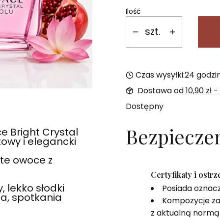
Ilość
szt.
Czas wysyłki:
24 godzi
Dostawa
od 10,90 zł
-
Dostępny
Bezpiecze
 Bright Crystal
owy i elegancki
te owoce z
Certyfikaty i ostr
 lekko słodki
Posiada oznac
ca, spotkania
Kompozycje za
z aktualną normą 