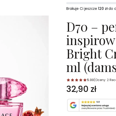
Brakuje Ci jeszcze
120 zł
do 
D70 – p
inspirow
Bright C
ml (dams
5.00
(Oceny: 2 Rece
Cena
32,90 zł