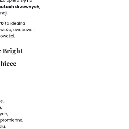
aza opiera się na
nutach drzewnych
,
ncji.
70
to idealna
świeże, owocowe i
łowości.
e Bright
obiece
e,
,
łych,
i promienne,
lu.