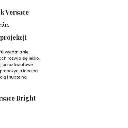
ik Versace
eże,
projekcji
70
wyróżnia się
ch rozwija się lekko,
, przez kwiatowe
 propozycja idealna
cią i subtelną
rsace Bright