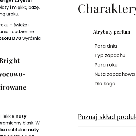
right Crystal
Charakter
iaty i miękką bazę,
ną uroku.
oku – świeże i
Atrybuty perfum
ania i codzienne
bsolu D70
wyróżnia
Pora dnia
Typ zapachu
Bright
Pora roku
owocowo-
Nuta zapachowa
Dla kogo
pirowane
Poznaj skład produ
i lekkie
nuty
 promienny blask. W
ia
i subtelne
nuty