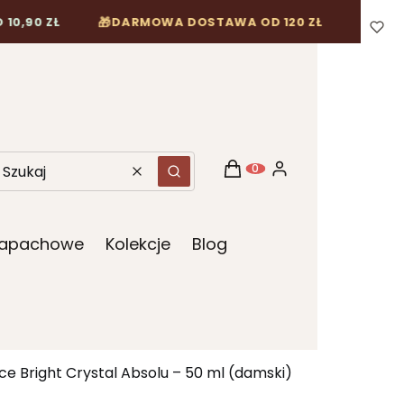
🎁
Ł
DARMOWA DOSTAWA OD 120 ZŁ
Koszyk
Zaloguj się
Produkty w koszyku: 0. Z
Wyczyść
Szukaj
 Zapachowe
Kolekcje
Blog
e Bright Crystal Absolu – 50 ml (damski)