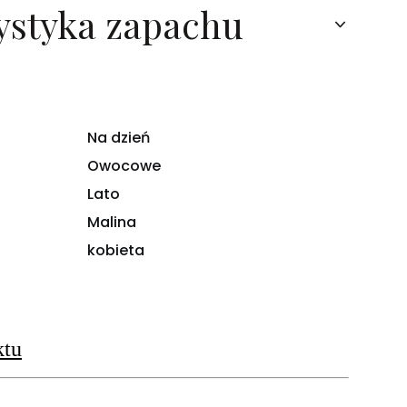
ystyka zapachu
Na dzień
Owocowe
Lato
Malina
kobieta
ktu