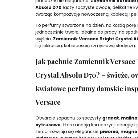
jednocześnie eleganckie.
Zamiennik Versace B
Absolu D70
łączy soczyste owoce, delikatne kw
tworząc kompozycję nowoczesną, kobiecą i peł
To perfumy stworzone na dzień, na każdą porę r
jednocześnie trwałe, idealne do pracy, na spotk
wyjścia.
Zamiennik Versace Bright Crystal A
się lekkością, kobiecością i zmysłową słodyczą.
Jak pachnie Zamiennik Versace 
Crystal Absolu D70? – świeże, 
kwiatowe perfumy damskie ins
Versace
Otwarcie zapachu to soczysty
granat
,
malina
cytrusowe
, które nadają kompozycji energię i
sercu rozwijają się eleganckie
piwonia
,
magnol