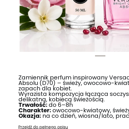
Zamiennik perfum inspirowany Versace
Absolu (D70) – świeży, owocowo-kwiat
zapach dla kobiet.
Wyrazista kompozycja łącząca soczys
delikatną, kobiecą świeżością.
Trwałość:
do 6–8h
Charakter:
owocowo-kwiatowy, świeży,
Okazja:
na co dzień, wiosna/lato, pra
Przejdź do pełnego opisu