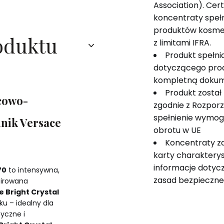
Association). Cer
koncentraty speł
produktów kosme
oduktu
z limitami IFRA.
Produkt spełn
dotyczącego pro
kompletną dokum
Produkt został
ocowo-
zgodnie z Rozpor
spełnienie wymog
nik Versace
obrotu w UE
Koncentraty z
karty charakterys
informacje dotyczą
70
to intensywna,
zasad bezpieczne
pirowana
 Bright Crystal
ku – idealny dla
yczne i