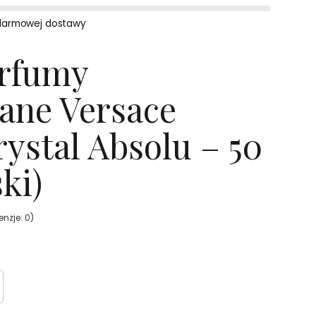
darmowej dostawy
erfumy
ane Versace
rystal Absolu – 50
ki)
nzje: 0)