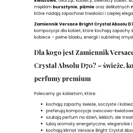
kwiatowe
, tworząc kobiecy, świetlisty bukiet. B
miękkim
bursztynie
,
piżmie
oraz delikatnych
które nadają zapachowi trwałości i ciepłej elega
Zamiennik Versace Bright Crystal Absolu D
kompozycja dla kobiet, które kochają zapachy 
kobiece – pełne blasku, energii i subtelnej zmys
Dla kogo jest Zamiennik Versac
Crystal Absolu D70? – świeże, k
perfumy premium
Polecamy go kobietom, które:
kochają zapachy świeże, soczyste i kobiec
preferują kompozycje owocowo-kwiatowe
szukają perfum na dzień, lekkich, ale trwa
lubią aromaty energetyczne, eleganckie 
kochają klimat Versace Bright Crystal Abso