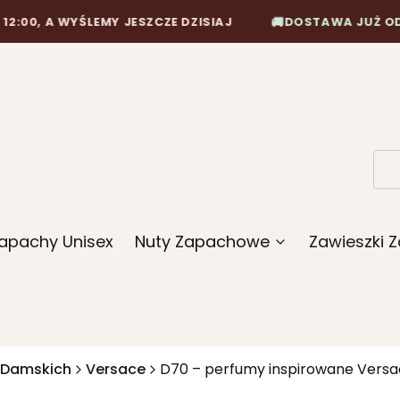
🚚
 WYŚLEMY JESZCZE DZISIAJ
DOSTAWA JUŻ OD 10,90 Z
apachy Unisex
Nuty Zapachowe
Zawieszki
 Damskich
Versace
D70 – perfumy inspirowane Versac