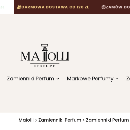

⏱
DARMOWA DOSTAWA OD 120 ZŁ
ZAMÓW DO 12:00, A
Zamienniki Perfum
Markowe Perfumy
Z
Maiolli
Zamienniki Perfum
Zamienniki Perfum